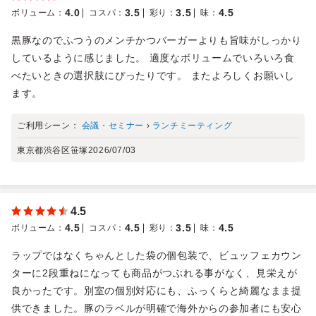
4.0
3.5
3.5
4.5
ボリューム
：
コスパ
：
彩り
：
味
：
黒豚なのでふつうのメンチかつバーガーよりも旨味がしっかり
しているように感じました。 適度なボリュームでいろいろ食
べたいときの選択肢にぴったりです。 またよろしくお願いし
ます。
ご利用シーン：
会議・セミナー
›
ランチミーティング
東京都渋谷区笹塚
2026/07/03
4.5
4.5
4.5
3.5
4.5
ボリューム
：
コスパ
：
彩り
：
味
：
ラップではなくちゃんとした袋の個包装で、ビュッフェカウン
ターに2段重ねになっても商品がつぶれる事がなく、見栄えが
良かったです。別室の個別対応にも、ふっくらと綺麗なまま提
供できました。豚のラベルが明確で海外からの参加者にも安心