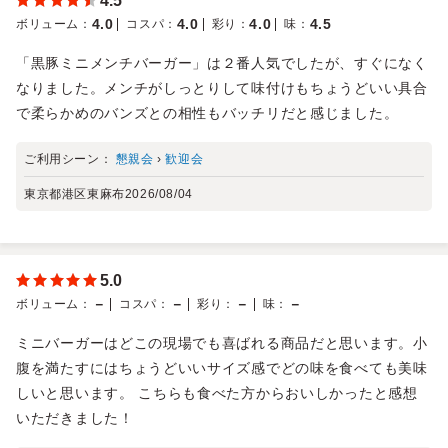
4.5
4.0
4.0
4.0
4.5
ボリューム
：
コスパ
：
彩り
：
味
：
「黒豚ミニメンチバーガー」は２番人気でしたが、すぐになく
なりました。メンチがしっとりして味付けもちょうどいい具合
で柔らかめのバンズとの相性もバッチリだと感じました。
ご利用シーン：
懇親会
›
歓迎会
東京都港区東麻布
2026/08/04
5.0
－
－
－
－
ボリューム
：
コスパ
：
彩り
：
味
：
ミニバーガーはどこの現場でも喜ばれる商品だと思います。小
腹を満たすにはちょうどいいサイズ感でどの味を食べても美味
しいと思います。 こちらも食べた方からおいしかったと感想
いただきました！