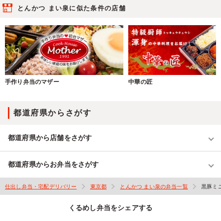
とんかつ まい泉に似た条件の店舗
手作り弁当のマザー
中華の匠
都道府県からさがす
都道府県から店舗をさがす
都道府県からお弁当をさがす
仕出し弁当・宅配デリバリー
東京都
とんかつ まい泉の弁当一覧
黒豚ミ
くるめし弁当をシェアする