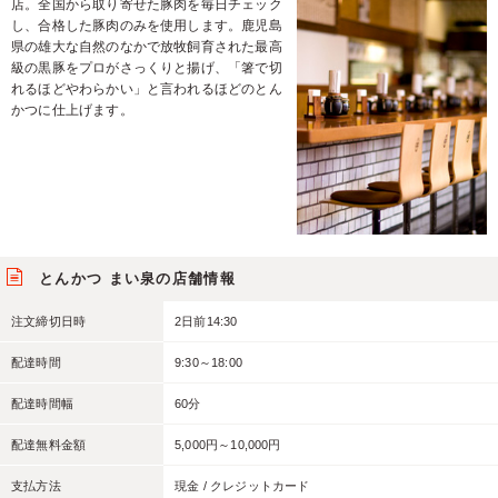
店。全国から取り寄せた豚肉を毎日チェック
し、合格した豚肉のみを使用します。鹿児島
県の雄大な自然のなかで放牧飼育された最高
級の黒豚をプロがさっくりと揚げ、「箸で切
れるほどやわらかい」と言われるほどのとん
かつに仕上げます。
とんかつ まい泉の店舗情報
注文締切日時
2日前14:30
配達時間
9:30～18:00
配達時間幅
60分
配達無料金額
5,000円～10,000円
支払方法
現金 / クレジットカード