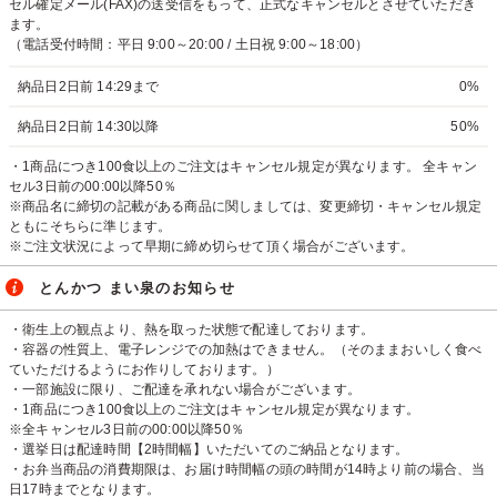
セル確定メール(FAX)の送受信をもって、正式なキャンセルとさせていただき
ます。
（電話受付時間：平日 9:00～20:00 / 土日祝 9:00～18:00）
納品日2日前 14:29まで
0%
納品日2日前 14:30以降
50%
・1商品につき100食以上のご注文はキャンセル規定が異なります。 全キャン
セル3日前の00:00以降50％
※商品名に締切の記載がある商品に関しましては、変更締切・キャンセル規定
ともにそちらに準じます。
※ご注文状況によって早期に締め切らせて頂く場合がございます。
とんかつ まい泉のお知らせ
・衛生上の観点より、熱を取った状態で配達しております。
・容器の性質上、電子レンジでの加熱はできません。（そのままおいしく食べ
ていただけるようにお作りしております。）
・一部施設に限り、ご配達を承れない場合がございます。
・1商品につき100食以上のご注文はキャンセル規定が異なります。
※全キャンセル3日前の00:00以降50％
・選挙日は配達時間【2時間幅】いただいてのご納品となります。
・お弁当商品の消費期限は、お届け時間幅の頭の時間が14時より前の場合、当
日17時までとなります。