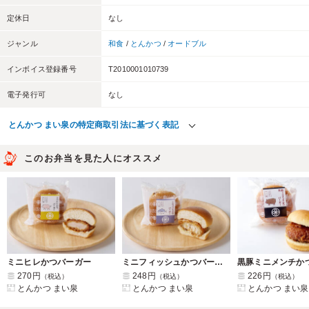
定休日
なし
ジャンル
和食
/
とんかつ
/
オードブル
インボイス登録番号
T2010001010739
電子発行可
なし
とんかつ まい泉の特定商取引法に基づく表記
このお弁当を見た人にオススメ
ミニヒレかつバーガー
ミニフィッシュかつバーガー
270円
248円
226円
（税込）
（税込）
（税込）
とんかつ まい泉
とんかつ まい泉
とんかつ まい泉