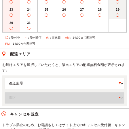
◯
◯
◯
◯
◯
◯
◯
23
24
25
26
27
28
29
◯
◯
◯
◯
◯
◯
◯
30
31
◯
◯
◯
：受付中
－
：受付終了
休
：定休日
AM
：14:00まで配達可
PM
：14:00から配達可
配達エリア
お届けエリアを選択していただくと、該当エリアの配達無料金額が表示されま
す。
キャンセル規定
トラブル防止のため、お電話もしくはサイト上でのキャンセル受付後、キャン