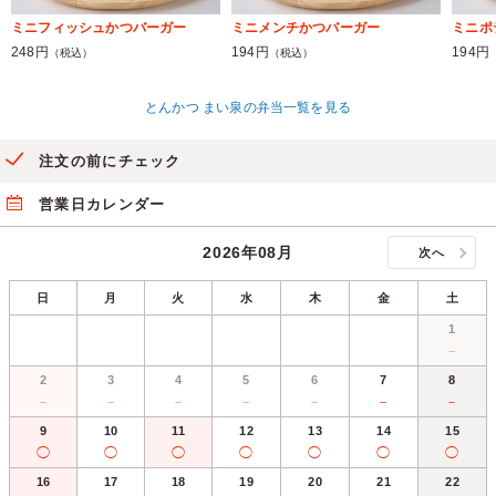
ミニフィッシュかつバーガー
ミニメンチかつバーガー
ミニポ
248円
194円
194円
（税込）
（税込）
とんかつ まい泉の弁当一覧を見る
注文の前にチェック
営業日カレンダー
2026年08月
次へ
日
月
火
水
木
金
土
1
－
2
3
4
5
6
7
8
－
－
－
－
－
－
－
9
10
11
12
13
14
15
◯
◯
◯
◯
◯
◯
◯
16
17
18
19
20
21
22