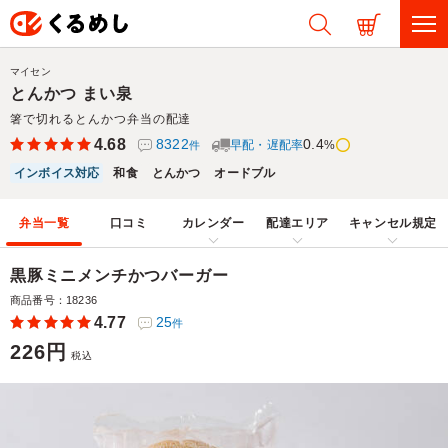
マイセン
とんかつ まい泉
箸で切れるとんかつ弁当の配達
4.68
8322
0.4
早配・遅配率
%
件
インボイス対応
和食
とんかつ
オードブル
弁当一覧
口コミ
カレンダー
配達エリア
キャンセル規定
黒豚ミニメンチかつバーガー
商品番号：18236
4.77
25
件
226円
税込