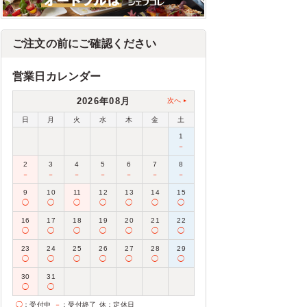
ご注文の前にご確認ください
営業日カレンダー
2026年08月
次へ
日
月
火
水
木
金
土
1
－
2
3
4
5
6
7
8
－
－
－
－
－
－
－
9
10
11
12
13
14
15
◯
◯
◯
◯
◯
◯
◯
16
17
18
19
20
21
22
◯
◯
◯
◯
◯
◯
◯
23
24
25
26
27
28
29
◯
◯
◯
◯
◯
◯
◯
30
31
◯
◯
◯
：受付中
－
：受付終了
休
：定休日