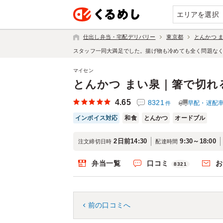
エリアを選択
仕出し弁当・宅配デリバリー
東京都
とんかつ 
スタッフ一同大満足でした。揚げ物も冷めても全く問題な
マイセン
とんかつ まい泉｜箸で切れ
4.65
8321
早配・遅配
件
インボイス対応
和食
とんかつ
オードブル
2日前14:30
9:30～18:00
注文締切日時
配達時間
弁当一覧
口コミ
お
8321
前の口コミへ