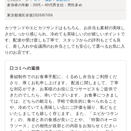
参加者の年齢：
30代～40代
男女比：
男性多め
東京都港区赤坂
2026/07/06
カツサンドやエビカツサンドはもちろん、お弁当も素材の美味し
さがしっかり感じられ、冷めても美味しいのが嬉しいポイントで
す。配達や受け渡しも丁寧で、スタッフからの評判もとても良
く、差し入れや会議用のお弁当としても安心して選べるお気に入
りのお店です。
口コミへの返信
番組制作でのお食事手配に、くるめし弁当をご利用くだ
さり、厚くお礼申し上げます。 配送に関しまして、丁寧
な対応ができ、お客様のお役に立つサービスをご提供で
きたのでしたら、幸いでございます。 お食事につきまし
ては、どちらの献立も、手軽で衛生的に食べられること
や、冷めていても美味しい点にご評価を賜り、私どもと
いたしましても嬉しく存じます。 また、「エビかつサン
ド」の、海老と衣の食感が良いことや、「特製のオーロ
ラソース」との相性が抜群との内容をお知らせください