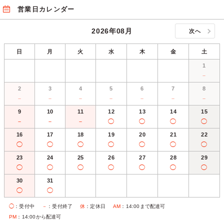
営業日カレンダー
2026年08月
次へ
日
月
火
水
木
金
土
1
－
2
3
4
5
6
7
8
－
－
－
－
－
－
－
9
10
11
12
13
14
15
－
－
－
◯
◯
◯
◯
16
17
18
19
20
21
22
◯
◯
◯
◯
◯
◯
◯
23
24
25
26
27
28
29
◯
◯
◯
◯
◯
◯
◯
30
31
◯
◯
◯
：受付中
－
：受付終了
休
：定休日
AM
：14:00まで配達可
PM
：14:00から配達可