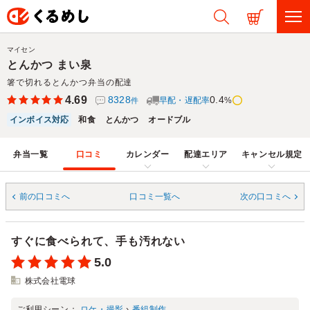
マイセン
とんかつ まい泉
箸で切れるとんかつ弁当の配達
4.69
8328
0.4
早配・遅配率
%
件
インボイス対応
和食
とんかつ
オードブル
弁当一覧
口コミ
カレンダー
配達エリア
キャンセル規定
前の口コミへ
口コミ一覧へ
次の口コミへ
すぐに食べられて、手も汚れない
5.0
株式会社電球
ご利用シーン：
ロケ・撮影
›
番組制作