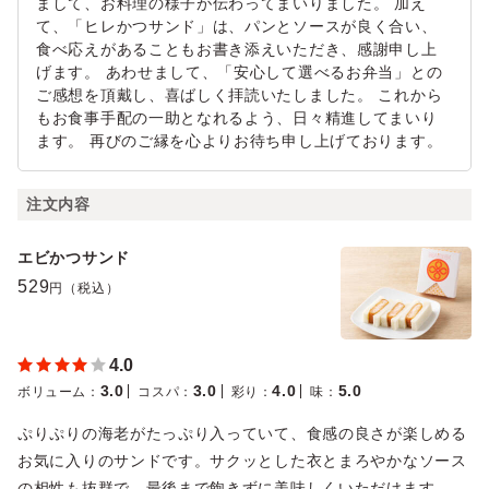
まして、お料理の様子が伝わってまいりました。 加え
て、「ヒレかつサンド」は、パンとソースが良く合い、
食べ応えがあることもお書き添えいただき、感謝申し上
げます。 あわせまして、「安心して選べるお弁当」との
ご感想を頂戴し、喜ばしく拝読いたしました。 これから
もお食事手配の一助となれるよう、日々精進してまいり
ます。 再びのご縁を心よりお待ち申し上げております。
注文内容
エビかつサンド
529
円（税込）
4.0
3.0
3.0
4.0
5.0
ボリューム
：
コスパ
：
彩り
：
味
：
ぷりぷりの海老がたっぷり入っていて、食感の良さが楽しめる
お気に入りのサンドです。サクッとした衣とまろやかなソース
の相性も抜群で、最後まで飽きずに美味しくいただけます。。