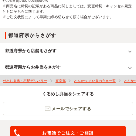
セル3日前の00:00以降50％
※商品名に締切の記載がある商品に関しましては、変更締切・キャンセル規定
ともにそちらに準じます。
※ご注文状況によって早期に締め切らせて頂く場合がございます。
都道府県からさがす
都道府県から店舗をさがす
都道府県からお弁当をさがす
仕出し弁当・宅配デリバリー
東京都
とんかつ まい泉の弁当一覧
とんか
くるめし弁当をシェアする
メールでシェアする
お電話でご注文・ご相談