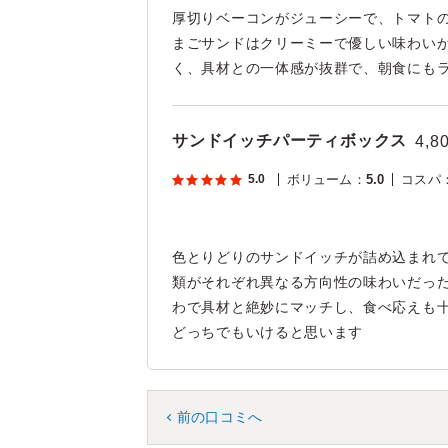
厚切りベーコンがジューシーで、トマト
まごサンドはクリーミーで優しい味わい
く、具材との一体感が抜群で、朝食にも
サンドイッチパーティボックス
4,8
5.0
ボリューム
：
5.0
コスパ
色とりどりのサンドイッチが詰め込まれ
類がそれぞれ異なる方向性の味わいだっ
わで具材と絶妙にマッチし、食べ応えも
どっちでもいけると思います
前の口コミへ