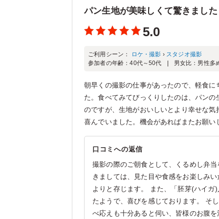
パン生地が美味しくて驚きました
5.0
ご利用シーン：
ロケ・撮影
›
スタジオ撮影
参加者の年齢：
40代～50代
男女比：
男性多
朝早くの撮影の仕事があったので、軽食に
た。食べてみてびっくりしたのは、パンの
のですが、生地がおいしいとより幸せな気
喜んでいました。機会があればまたお願い
口コミへの返信
撮影の際のご朝食として、くるめし弁当
きましては、見た目や食感をお楽しみい
よりと存じます。 また、「胚芽(ハイガ
たようで、喜びを感じております。 そ
べ応えも十分あると伺い、皆様のお腹を