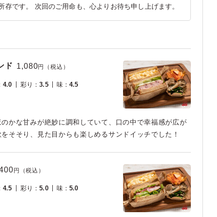
所存です。 次回のご用命も、心よりお待ち申し上げます。
ンド
1,080
円（税込）
：
4.0
彩り
：
3.5
味
：
4.5
ほのかな甘みが絶妙に調和していて、口の中で幸福感が広が
欲をそそり、見た目からも楽しめるサンドイッチでした！
,400
円（税込）
：
4.5
彩り
：
5.0
味
：
5.0