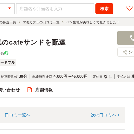
の弁当一覧
マモカフェの口コミ一覧
パン生地が美味しくて驚きました！
のcafeサンドを配達
シ
0
%
オードブル
30分
4,000円～46,000円
なし
配達時間幅
配達無料金額
定休日
支払方法
問い合わせ
店舗情報
口コミ一覧へ
次の口コミへ