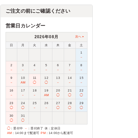
ご注文の前にご確認ください
営業日カレンダー
2026年08月
次へ
日
月
火
水
木
金
土
1
－
2
3
4
5
6
7
8
－
－
－
－
－
－
－
9
10
11
12
13
14
15
－
AM
◯
◯
－
－
－
16
17
18
19
20
21
22
－
－
－
AM
◯
◯
◯
23
24
25
26
27
28
29
◯
◯
－
－
◯
◯
◯
30
31
◯
◯
◯
：受付中
－
：受付終了
休
：定休日
AM
：14:00まで配達可
PM
：14:00から配達可