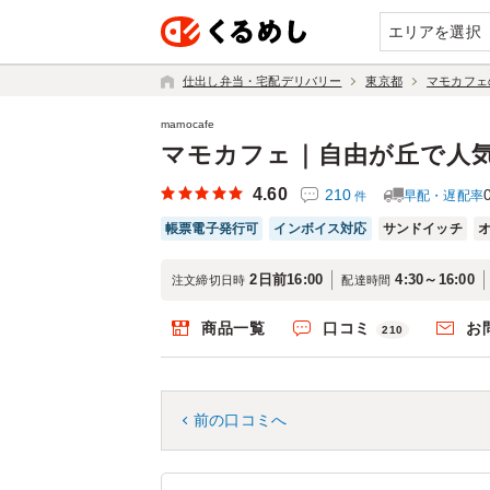
エリアを選択
仕出し弁当・宅配デリバリー
東京都
マモカフェ
mamocafe
マモカフェ｜自由が丘で人気
4.60
210
早配・遅配率
件
帳票電子発行可
インボイス対応
サンドイッチ
2日前16:00
4:30～16:00
注文締切日時
配達時間
商品一覧
口コミ
お
210
前の口コミへ