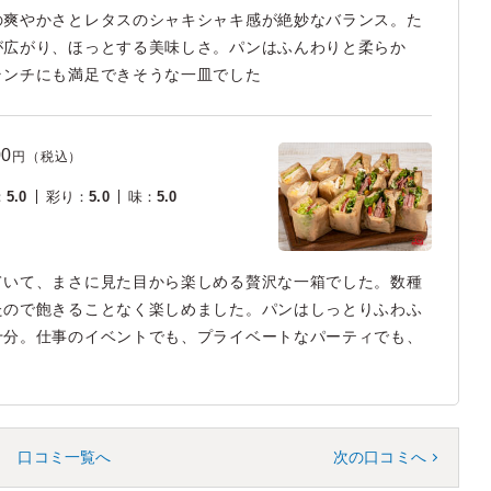
の爽やかさとレタスのシャキシャキ感が絶妙なバランス。た
が広がり、ほっとする美味しさ。パンはふんわりと柔らか
ランチにも満足できそうな一皿でした
00
円（税込）
：
5.0
彩り
：
5.0
味
：
5.0
ていて、まさに見た目から楽しめる贅沢な一箱でした。数種
たので飽きることなく楽しめました。パンはしっとりふわふ
十分。仕事のイベントでも、プライベートなパーティでも、
口コミ一覧へ
次の口コミへ