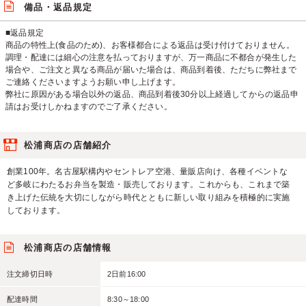
備品・返品規定
■返品規定
商品の特性上(食品のため)、お客様都合による返品は受け付けておりません。
調理・配達には細心の注意を払っておりますが、万一商品に不都合が発生した
場合や、ご注文と異なる商品が届いた場合は、商品到着後、ただちに弊社まで
ご連絡くださいますようお願い申し上げます。
弊社に原因がある場合以外の返品、商品到着後30分以上経過してからの返品申
請はお受けしかねますのでご了承ください。
松浦商店の店舗紹介
創業100年。名古屋駅構内やセントレア空港、量販店向け、各種イベントな
ど多岐にわたるお弁当を製造・販売しております。これからも、これまで築
き上げた伝統を大切にしながら時代とともに新しい取り組みを積極的に実施
しております。
松浦商店の店舗情報
注文締切日時
2日前16:00
配達時間
8:30～18:00