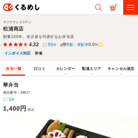
マツウラショウテン
松浦商店
創業100年。名古屋を代表するお弁当店
4.32
83
0.5
早配・遅配率
%
件
インボイス対応
和食
弁当一覧
口コミ
カレンダー
配達エリア
キャンセル規定
華弁当
商品番号：39817
1
件
1,400円
税込