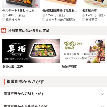
牛ステーキ＆豚しゃぶ＆ひとくちカツ豪華弁当
長州鶏湯葉唐揚げ黒酢あんかけ弁当【5月13日～8月25日までのお届け】
名古屋の彩
1,400円
1,242円
1,430円
（税込）
（税込）
（税込）
板前ゆうた
弁当本舗 梅の花(東海)
松浦商店
松浦商店に似た条件の店舗
魚福仕出し工房
味波押切店
都道府県からさがす
都道府県から店舗をさがす
都道府県からお弁当をさがす