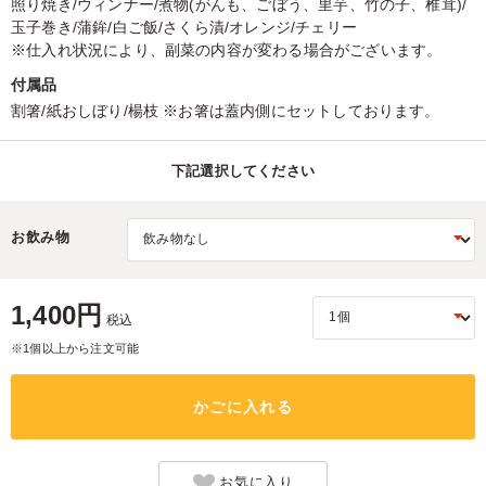
照り焼き/ウィンナー/煮物(がんも、ごぼう、里芋、竹の子、椎茸)/
玉子巻き/蒲鉾/白ご飯/さくら漬/オレンジ/チェリー
※仕入れ状況により、副菜の内容が変わる場合がございます。
付属品
割箸/紙おしぼり/楊枝 ※お箸は蓋内側にセットしております。
下記選択してください
お飲み物
1,400円
税込
※1個以上から注文可能
かごに入れる
お気に入り