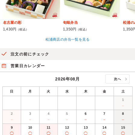
名古屋の彩
旬味弁当
松浦の
1,430円
1,350円
1,350
（税込）
（税込）
松浦商店の弁当一覧を見る
注文の前にチェック
営業日カレンダー
2026年08月
次へ
日
月
火
水
木
金
土
1
－
2
3
4
5
6
7
8
－
－
－
－
－
－
－
9
10
11
12
13
14
15
◯
◯
◯
◯
◯
◯
◯