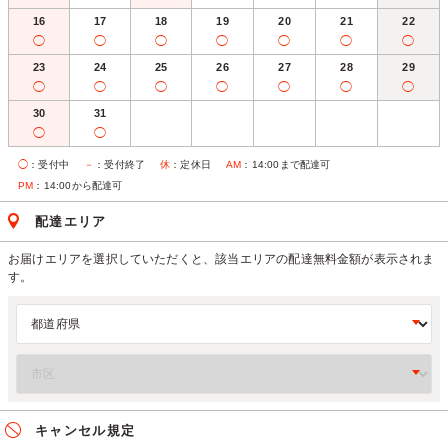
16
17
18
19
20
21
22
◯
◯
◯
◯
◯
◯
◯
23
24
25
26
27
28
29
◯
◯
◯
◯
◯
◯
◯
30
31
◯
◯
◯
：受付中
－
：受付終了
休
：定休日
AM
：14:00まで配達可
PM
：14:00から配達可
配達エリア
お届けエリアを選択していただくと、該当エリアの配達無料金額が表示されま
す。
キャンセル規定