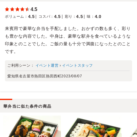
4.5
4.5
4.5
4.5
4.0
ボリューム
：
コスパ
：
彩り
：
味
：
来賓用で豪華な弁当を手配しました。おかずの数も多く、彩り
も豊かな内容でした。中身は、豪華な駅弁を食べているような
印象とのことでした。ご飯の量も十分で満腹になったとのこと
です。
ご利用シーン：
イベント運営
›
イベントスタッフ
愛知県名古屋市熱田区熱田西町
2023/08/07
華弁当に似た条件の商品