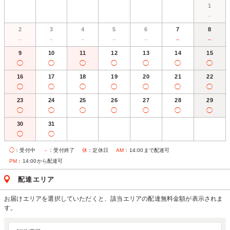
1
－
2
3
4
5
6
7
8
－
－
－
－
－
－
－
9
10
11
12
13
14
15
◯
◯
◯
◯
◯
◯
◯
16
17
18
19
20
21
22
◯
◯
◯
◯
◯
◯
◯
23
24
25
26
27
28
29
◯
◯
◯
◯
◯
◯
◯
30
31
◯
◯
◯
：受付中
－
：受付終了
休
：定休日
AM
：14:00まで配達可
PM
：14:00から配達可
配達エリア
お届けエリアを選択していただくと、該当エリアの配達無料金額が表示されま
す。