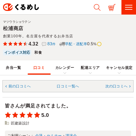
マツウラショウテン
松浦商店
創業100年。名古屋を代表するお弁当店
4.32
83
0.5
早配・遅配率
%
件
インボイス対応
和食
弁当一覧
口コミ
カレンダー
配達エリア
キャンセル規定
前の口コミへ
口コミ一覧へ
次の口コミへ
皆さんが満足されてました。
5.0
匠建築設計
ご利用シーン：
会議・セミナー
›
講演会