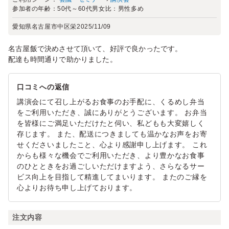
参加者の年齢：
50代～60代
男女比：
男性多め
愛知県名古屋市中区栄
2025/11/09
名古屋飯で決めさせて頂いて、好評で良かったです。
配達も時間通りで助かりました。
口コミへの返信
講演会にて召し上がるお食事のお手配に、くるめし弁当
をご利用いただき、誠にありがとうございます。 お弁当
を皆様にご満足いただけたと伺い、私どもも大変嬉しく
存じます。 また、配送につきましても温かなお声をお寄
せくださいましたこと、心より感謝申し上げます。 これ
からも様々な機会でご利用いただき、より豊かなお食事
のひとときをお過ごしいただけますよう、さらなるサー
ビス向上を目指して精進してまいります。 またのご縁を
心よりお待ち申し上げております。
注文内容