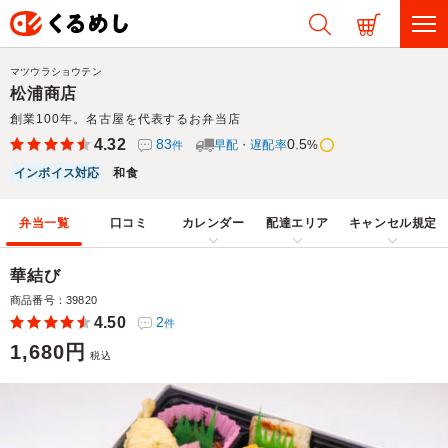
マツウラショウテン
松浦商店
創業100年。名古屋を代表するお弁当店
4.32
83
0.5
早配・遅配率
%
件
インボイス対応
和食
弁当一覧
口コミ
カレンダー
配達エリア
キャンセル規定
華結び
商品番号：39820
4.50
2
件
1,680円
税込