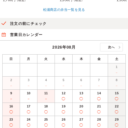
1,700円
1,630円
1,850
（税込）
（税込）
松浦商店の弁当一覧を見る
注文の前にチェック
営業日カレンダー
2026年08月
次へ
日
月
火
水
木
金
土
1
－
2
3
4
5
6
7
8
－
－
－
－
－
－
－
9
10
11
12
13
14
15
－
－
－
◯
◯
◯
◯
16
17
18
19
20
21
22
◯
◯
◯
◯
◯
◯
◯
23
24
25
26
27
28
29
◯
◯
◯
◯
◯
◯
◯