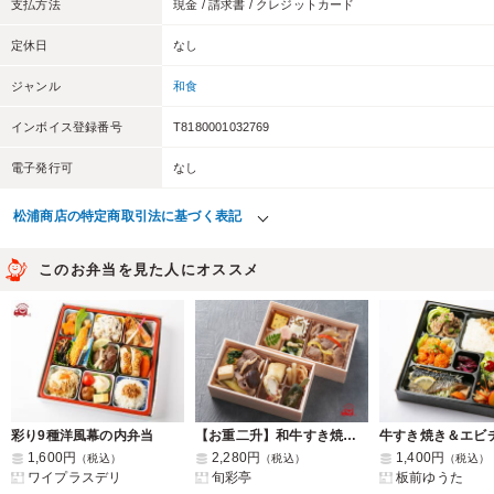
支払方法
現金 / 請求書 / クレジットカード
定休日
なし
ジャンル
和食
インボイス登録番号
T8180001032769
電子発行可
なし
松浦商店の特定商取引法に基づく表記
このお弁当を見た人にオススメ
彩り9種洋風幕の内弁当
【お重二升】和牛すき焼きと和牛焼肉
1,600円
2,280円
1,400円
（税込）
（税込）
（税込）
ワイプラスデリ
旬彩亭
板前ゆうた