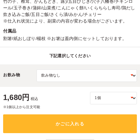
竹の子、椎茸、がんもどき、蕗)/五目ひじき/穴子八幡巻/チキンロ
ール/玉子巻き/蒲鉾/山菜煮/こんにゃく餅/いくらちらし寿司/鶏だし
炊き込みご飯/五目ご飯/さくら漬/みかん/チェリー
※仕入れ状況により、副菜の内容が変わる場合がございます。
付属品
割箸/紙おしぼり/楊枝 ※お箸は蓋内側にセットしております。
下記選択してください
お飲み物
1,680円
税込
※1個以上から注文可能
かごに入れる