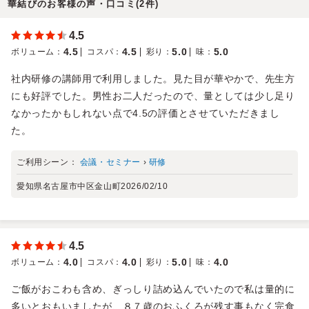
華結びのお客様の声・口コミ(2件)
4.5
4.5
4.5
5.0
5.0
ボリューム
：
コスパ
：
彩り
：
味
：
社内研修の講師用で利用しました。見た目が華やかで、先生方
にも好評でした。男性お二人だったので、量としては少し足り
なかったかもしれない点で4.5の評価とさせていただきまし
た。
ご利用シーン：
会議・セミナー
›
研修
愛知県名古屋市中区金山町
2026/02/10
4.5
4.0
4.0
5.0
4.0
ボリューム
：
コスパ
：
彩り
：
味
：
ご飯がおこわも含め、ぎっしり詰め込んでいたので私は量的に
多いとおもいましたが、８７歳のおふくろが残す事もなく完食