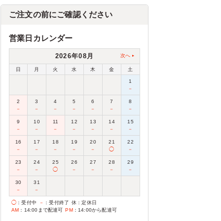
ご注文の前にご確認ください
営業日カレンダー
2026年08月
次へ
日
月
火
水
木
金
土
1
－
2
3
4
5
6
7
8
－
－
－
－
－
－
－
9
10
11
12
13
14
15
－
－
－
－
－
－
－
16
17
18
19
20
21
22
－
－
－
－
－
◯
－
23
24
25
26
27
28
29
－
－
◯
－
－
－
－
30
31
－
－
◯
：受付中
－
：受付終了
休
：定休日
AM
：14:00まで配達可
PM
：14:00から配達可