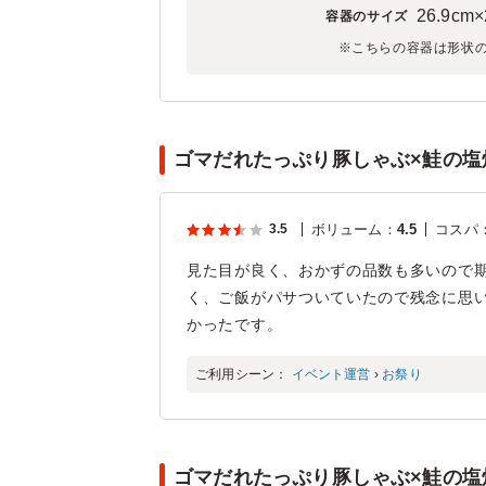
26.9cm×
容器のサイズ
※こちらの容器は形状
ゴマだれたっぷり豚しゃぶ×鮭の塩
3.5
ボリューム
：
4.5
コスパ
見た目が良く、おかずの品数も多いので
く、ご飯がパサついていたので残念に思
かったです。
ご利用シーン：
イベント運営
›
お祭り
ゴマだれたっぷり豚しゃぶ×鮭の塩