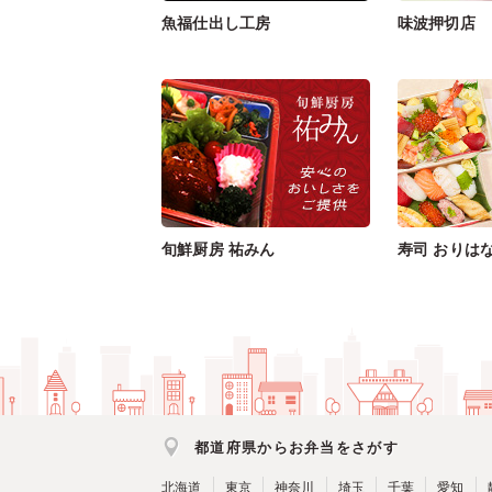
魚福仕出し工房
味波押切店
旬鮮厨房 祐みん
寿司 おりは
都道府県からお弁当をさがす
北海道
東京
神奈川
埼玉
千葉
愛知