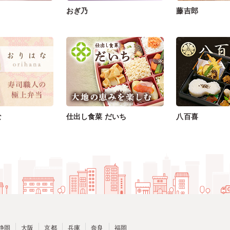
おぎ乃
藤吉郎
な
仕出し食菜 だいち
八百喜
静岡
大阪
京都
兵庫
奈良
福岡