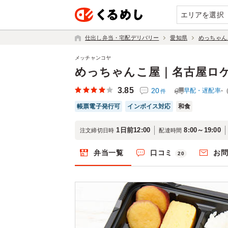
エリアを選択
仕出し弁当・宅配デリバリー
愛知県
めっちゃん
メッチャンコヤ
めっちゃんこ屋｜名古屋ロ
3.85
20
早配・遅配率
-
件
帳票電子発行可
インボイス対応
和食
1日前12:00
8:00～19:00
注文締切日時
配達時間
弁当一覧
口コミ
お
20