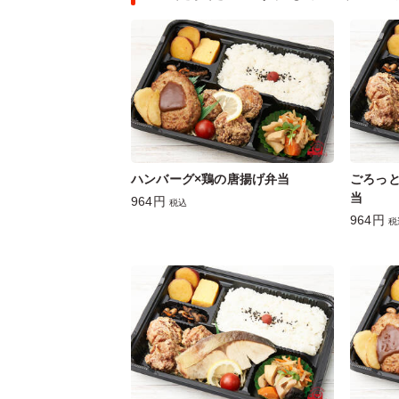
ハンバーグ×鶏の唐揚げ弁当
ごろっ
当
964円
税込
964円
税