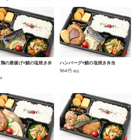
と鶏の唐揚げ×鯖の塩焼き弁
ハンバーグ×鯖の塩焼き弁当
964円
税込
込