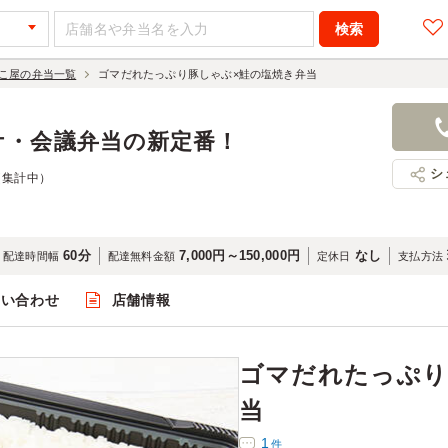
こ屋の弁当一覧
ゴマだれたっぷり豚しゃぶ×鮭の塩焼き弁当
ゴマだれた
き弁当
ケ・会議弁当の新定番！
964円
店舗名：め
シ
（集計中）
60分
7,000円～150,000円
なし
配達時間幅
配達無料金額
定休日
支払方法
問い合わせ
店舗情報
閲覧
ゴマだれたっぷり
当
1
件