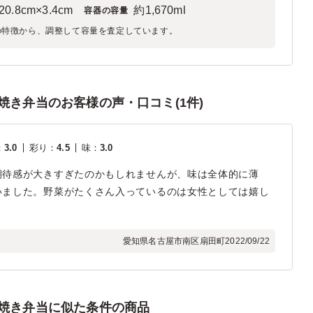
20.8cm×3.4cm
約1,670ml
容器の容量
の特徴から、調整して容量を査定しています。
焼き弁当のお客様の声・口コミ(1件)
：
3.0
彩り
：
4.5
味
：
3.0
期待感が大きすぎたのかもしれませんが、味は全体的に薄
いました。野菜がたくさん入っているのは女性としては嬉し
愛知県名古屋市南区扇田町
2022/09/22
焼き弁当に似た条件の商品