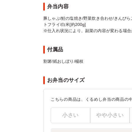
弁当内容
豚しゃぶ/鮭の塩焼き/野菜炊き合わせ/きんぴら
トフライ/白米[約200g]
※仕入れ状況により、副菜の内容が変わる場合
付属品
割箸/紙おしぼり/楊枝
お弁当のサイズ
こちらの商品は、くるめし弁当の商品の
小さい
やや小さい