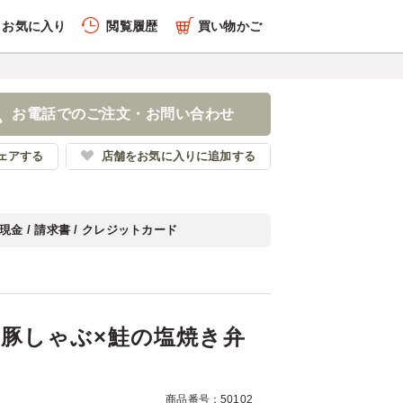
お気に入り
閲覧履歴
買い物かご
履歴を全件削除する
っぷり豚しゃぶ×鮭の塩焼
お電話でのご注文・お問い合わせ
っちゃんこ屋
ェアする
店舗をお気に入りに追加する
現金 / 請求書 / クレジットカード
履歴を見る
豚しゃぶ×鮭の塩焼き弁
商品番号：50102