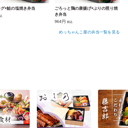
グ×鮭の塩焼き弁当
ごろっと鶏の唐揚げ×ぶりの照り焼
き弁当
込
964円
税込
めっちゃんこ屋の弁当一覧を見る