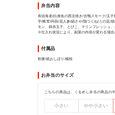
弁当内容
有頭海老/白身魚の西京焼き/合鴨スモーク/玉子焼
芋/椎茸/蒟蒻/花人参/絹さや/鶏つくね/うの花/
モン、錦糸玉子、とびこ、マリンフレッシュ、グリン
※仕入れ状況により、副菜の内容が変わる場合
付属品
割箸/紙おしぼり/楊枝
お弁当のサイズ
こちらの商品は、くるめし弁当の商品の
小さい
やや小さい