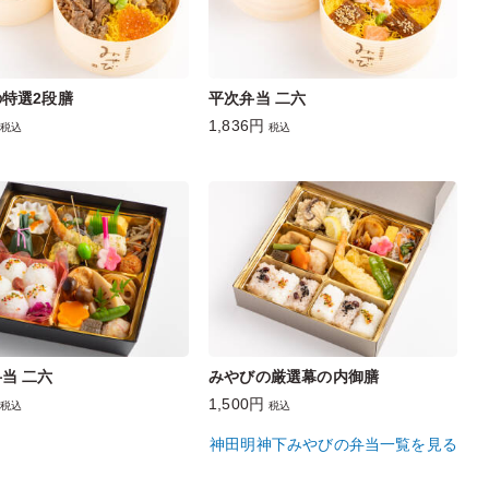
特選2段膳
平次弁当 二六
1,836円
税込
税込
当 二六
みやびの厳選幕の内御膳
1,500円
税込
税込
神田明神下みやびの弁当一覧を見る