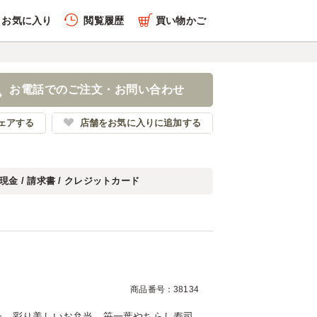
お気に入り
閲覧履歴
買い物かご
履歴を全件削除する
六
お電話でのご注文・お問い合わせ
田明神下みやび
ェアする
店舗をお気に入りに追加する
現金 / 請求書 / クレジットカード
履歴を見る
商品番号：38134
た、彩り美しいお弁当。笹一葉やちらし寿司