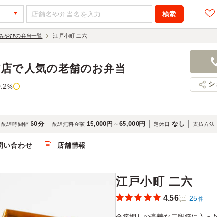
みやびの弁当一覧
江戸小町 二六
江戸小町 二
2,376円
店舗名：神
貨店で人気の老舗のお弁当
シ
0.2
%
60分
15,000円～65,000円
なし
配達時間幅
配達無料金額
定休日
支払方法
問い合わせ
店舗情報
閲覧
江戸小町 二六
4.56
25
件
金箔押しの豪華な二段箱に入っ