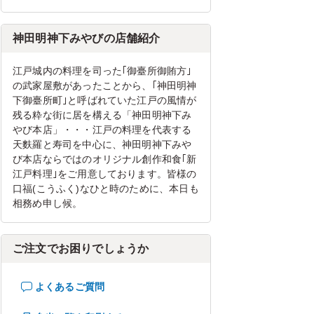
神田明神下みやびの店舗紹介
江戸城内の料理を司った｢御臺所御賄方｣
の武家屋敷があったことから、｢神田明神
下御臺所町｣と呼ばれていた江戸の風情が
残る粋な街に居を構える「神田明神下み
やび本店」・・・江戸の料理を代表する
天麩羅と寿司を中心に、神田明神下みや
び本店ならではのオリジナル創作和食｢新
江戸料理｣をご用意しております。皆様の
口福(こうふく)なひと時のために、本日も
相務め申し候。
ご注文でお困りでしょうか
よくあるご質問