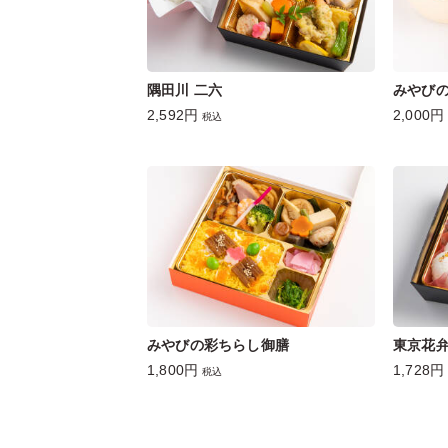
隅田川 二六
みやびの
2,592円
2,000円
税込
みやびの彩ちらし御膳
東京花弁
1,800円
1,728円
税込