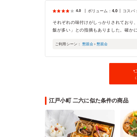
4.0
ボリューム
：
4.0
コスパ
それぞれの味付けがしっかりされており
飯が多い」との指摘もありました。確か
ご利用シーン：
懇親会
›
懇親会
（
江戸小町 二六に似た条件の商品