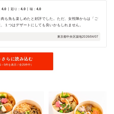
：
4.0
彩り
：
4.0
味
：
4.0
、肉も魚も楽しめたと好評でした。ただ、女性陣からは「ご
に、１つはデザートにしても良いかもしれません。
東京都中央区築地
2026/04/07
さらに読み込む
1～
5
件を表示 / 全25件中）