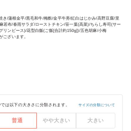
き/蓮根金平/黒毛和牛/梅麩/金平牛蒡/紅白はじかみ/高野豆腐/里
胡麻若布/春雨サラダ/ローストチキン/笹一葉(高菜)/ちらし寿司(サー
ピース)/花型白飯(ご飯[合計約150g])/五色胡麻/小梅
がございます。
中では以下の大きさに分類されます。
サイズの分類について
普通
やや大きい
大きい