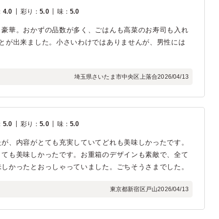
：
4.0
彩り
：
5.0
味
：
5.0
、豪華。おかずの品数が多く、ごはんも高菜のお寿司も入れ
ことが出来ました。小さいわけではありませんが、男性には
埼玉県さいたま市中央区上落合
2026/04/13
：
5.0
彩り
：
5.0
味
：
5.0
たが、内容がとても充実していてどれも美味しかったです。
とても美味しかったです。お重箱のデザインも素敵で、全て
味しかったとおっしゃっていました。ごちそうさまでした。
東京都新宿区戸山
2026/04/13