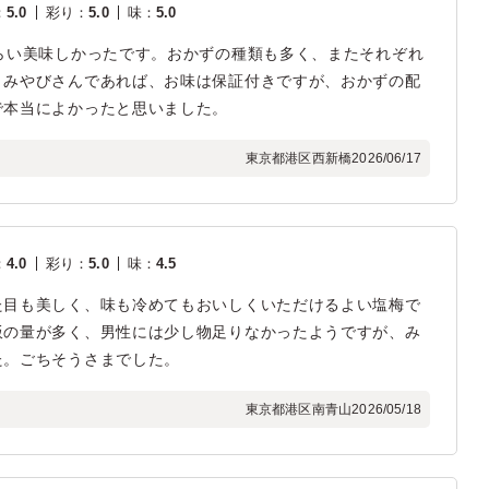
：
5.0
彩り
：
5.0
味
：
5.0
らい美味しかったです。おかずの種類も多く、またそれぞれ
。みやびさんであれば、お味は保証付きですが、おかずの配
で本当によかったと思いました。
東京都港区西新橋
2026/06/17
：
4.0
彩り
：
5.0
味
：
4.5
た目も美しく、味も冷めてもおいしくいただけるよい塩梅で
飯の量が多く、男性には少し物足りなかったようですが、み
た。ごちそうさまでした。
東京都港区南青山
2026/05/18