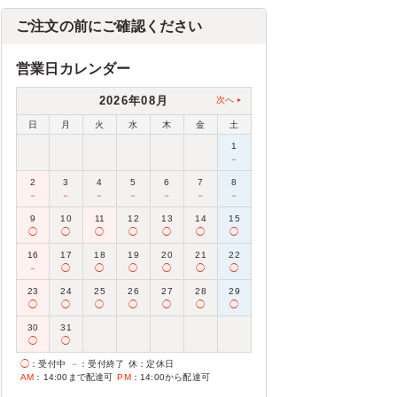
ご注文の前にご確認ください
営業日カレンダー
2026年08月
次へ
日
月
火
水
木
金
土
1
－
2
3
4
5
6
7
8
－
－
－
－
－
－
－
9
10
11
12
13
14
15
◯
◯
◯
◯
◯
◯
◯
16
17
18
19
20
21
22
－
◯
◯
◯
◯
◯
◯
23
24
25
26
27
28
29
◯
◯
◯
◯
◯
◯
◯
30
31
◯
◯
◯
：受付中
－
：受付終了
休
：定休日
AM
：14:00まで配達可
PM
：14:00から配達可