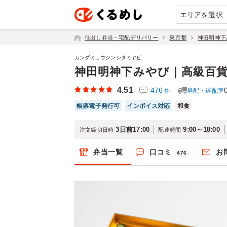
エリアを選択
仕出し弁当・宅配デリバリー
東京都
神田明神下
カンダミョウジンシタミヤビ
神田明神下みやび｜高級百
4.51
476
早配・遅配率
件
帳票電子発行可
インボイス対応
和食
3日前17:00
9:00～18:00
注文締切日時
配達時間
弁当一覧
口コミ
お
476