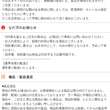
※注文キャンセルのみでなく、食数減の場合にも、規定が適用されますので、
ご注意くださいませ。
※商品名に締切の記載がある商品に関しましては、変更締切・キャンセル規定
ともにそちらに準じます。
※ご注文状況によって早期に締め切らせて頂く場合がございます。
なだ万のお知らせ
・100食を超えるご注文の場合は、お電話にて事前にお問い合わせください。
・仕入れ状況により、副菜の内容が変わる場合がございます。
・領収書の但し書きは「お弁当代として」のみの発行となります。予めご了承
ください。
・請求書、領収書のお宛名は30文字まで記載可能です。
-----------------------------------------------
【夏季休業の配達】
通常通り配達いたします。
備品・返品規定
■返品規定
商品の特性上(食品のため)、お客様都合による返品は受け付けておりません。
調理・配達には細心の注意を払っておりますが、万一商品に不都合が発生した
場合や、ご注文と異なる商品が届いた場合は、商品到着後、ただちに弊社まで
ご連絡くださいますようお願い申し上げます。
弊社に原因がある場合以外の返品、商品到着後30分以上経過してからの返品申