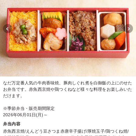
なだ万定番人気の牛肉香味焼、豚肉しぐれ煮を白御飯の上にのせた
お弁当です。赤魚西京焼や鶏つくねなど様々な料理をお楽しみいた
だけます。
※季節弁当・販売期間限定
2026年06月01日(月)～
弁当内容
赤魚西京焼/えんどう豆さつま赤唐辛子揚げ/厚焼玉子/鶏つくね焼/