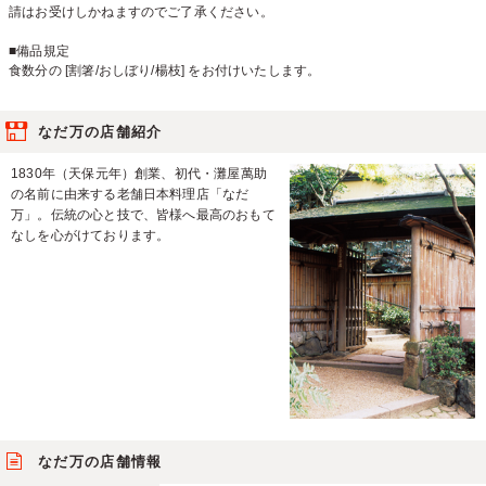
請はお受けしかねますのでご了承ください。
■備品規定
食数分の [割箸/おしぼり/楊枝] をお付けいたします。
なだ万の店舗紹介
1830年（天保元年）創業、初代・灘屋萬助
の名前に由来する老舗日本料理店「なだ
万」。伝統の心と技で、皆様へ最高のおもて
なしを心がけております。
なだ万の店舗情報