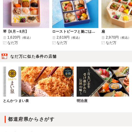
琴【6月～8月】
ローストビーフと鮑ごはんのお弁当【6月～8月】
扇
1,620円
2,619円
2,970円
（税込）
（税込）
（税込）
なだ万
なだ万
なだ万
なだ万に似た条件の店舗
とんかつ まい泉
明治座
都道府県からさがす