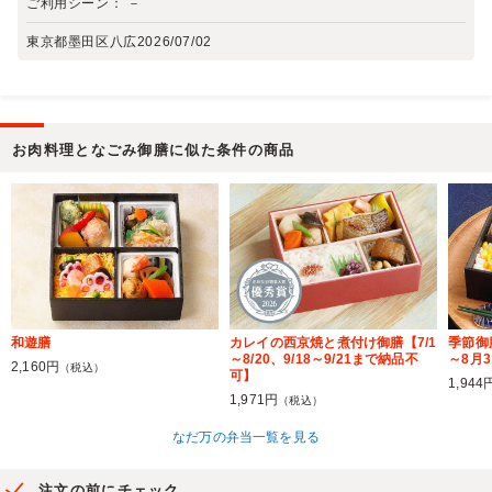
ご利用シーン：
－
東京都墨田区八広
2026/07/02
お肉料理となごみ御膳に似た条件の商品
和遊膳
カレイの西京焼と煮付け御膳【7/1
季節御
～8/20、9/18～9/21まで納品不
～8月
2,160円
（税込）
可】
1,944
1,971円
（税込）
なだ万の弁当一覧を見る
注文の前にチェック