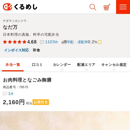
ナダマンカントウ
なだ万
日本料理の真髄、料亭の宅配弁当
4.68
1103
0.2
早配・遅配率
%
件
インボイス対応
和食
弁当一覧
口コミ
カレンダー
配達エリア
キャンセル規定
お肉料理となごみ御膳
商品番号：79575
1
件
2,160円
お茶付き
税込