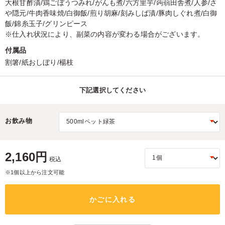
大根甘酢漬/鶏ごぼうつみれ/がんも煮/六方里芋/蒟蒻田舎煮/人参/さ
や隠元/牛肉香味焼/白御飯/煎り胡麻/刻みしば漬/豚肉しぐれ煮/白御
飯/錦糸玉子/グリンピース
※仕入れ状況により、副菜の内容が変わる場合がございます。
付属品
割箸/紙おしぼり/楊枝
下記選択してください
お飲み物
2,160円
税込
※1個以上から注文可能
かごに入れる