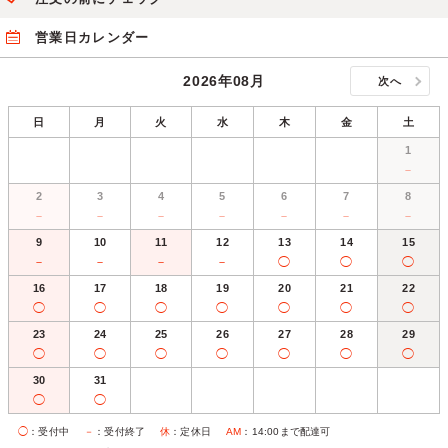
営業日カレンダー
2026年08月
次へ
日
月
火
水
木
金
土
1
－
2
3
4
5
6
7
8
－
－
－
－
－
－
－
9
10
11
12
13
14
15
－
－
－
－
◯
◯
◯
16
17
18
19
20
21
22
◯
◯
◯
◯
◯
◯
◯
23
24
25
26
27
28
29
◯
◯
◯
◯
◯
◯
◯
30
31
◯
◯
◯
：受付中
－
：受付終了
休
：定休日
AM
：14:00まで配達可