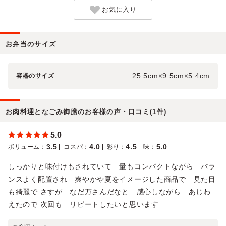
お気に入り
お弁当のサイズ
25.5cm×9.5cm×5.4cm
容器のサイズ
お肉料理となごみ御膳のお客様の声・口コミ(1件)
5.0
3.5
4.0
4.5
5.0
ボリューム
：
コスパ
：
彩り
：
味
：
しっかりと味付けもされていて 量もコンパクトながら バラ
ンスよく配置され 爽やかや夏をイメージした商品で 見た目
も綺麗で さすが なだ万さんだなと 感心しながら あじわ
えたので 次回も リピートしたいと思います