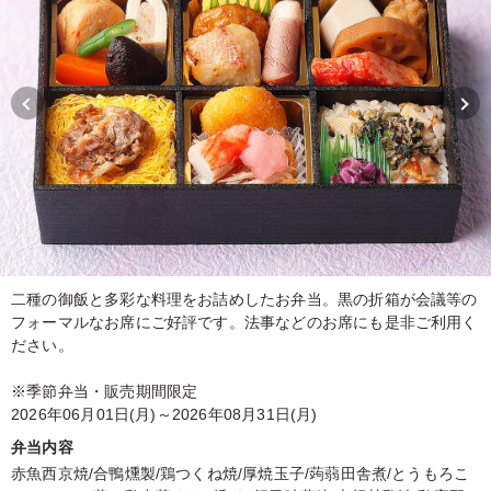
二種の御飯と多彩な料理をお詰めしたお弁当。黒の折箱が会議等の
フォーマルなお席にご好評です。法事などのお席にも是非ご利用く
ださい。
※季節弁当・販売期間限定
2026年06月01日(月)～2026年08月31日(月)
弁当内容
赤魚西京焼/合鴨燻製/鶏つくね焼/厚焼玉子/蒟蒻田舎煮/とうもろこ