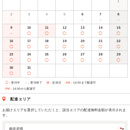
1
－
2
3
4
5
6
7
8
－
－
－
－
－
－
－
9
10
11
12
13
14
15
－
◯
◯
◯
◯
◯
◯
16
17
18
19
20
21
22
◯
◯
◯
◯
◯
◯
◯
23
24
25
26
27
28
29
◯
◯
◯
◯
◯
◯
◯
30
31
◯
◯
◯
：受付中
－
：受付終了
休
：定休日
AM
：14:00まで配達可
PM
：14:00から配達可
配達エリア
お届けエリアを選択していただくと、該当エリアの配達無料金額が表示されま
す。