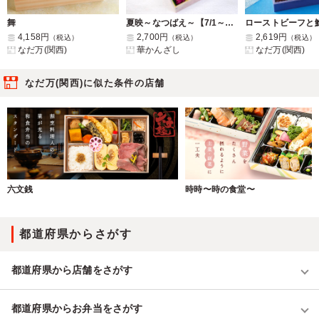
舞
夏映～なつばえ～【7/1～8/31まで納品可能】
4,158円
2,700円
2,619円
（税込）
（税込）
（税込）
なだ万(関西)
華かんざし
なだ万(関西)
なだ万(関西)に似た条件の店舗
六文銭
時時〜時の食堂〜
都道府県からさがす
都道府県から店舗をさがす
都道府県からお弁当をさがす