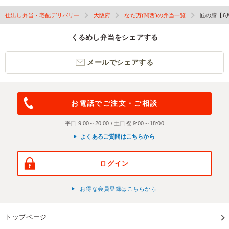
仕出し弁当・宅配デリバリー
大阪府
なだ万(関西)の弁当一覧
匠の膳【6
くるめし弁当をシェアする
メールでシェアする
お電話でご注文・ご相談
平日 9:00～20:00 / 土日祝 9:00～18:00
よくあるご質問はこちらから
ログイン
お得な会員登録はこちらから
トップページ