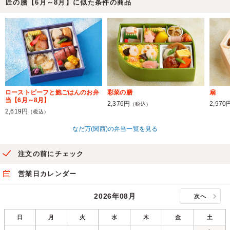
匠の膳【6月～8月】に似た条件の商品
ローストビーフと鮑ごはんのお弁
彩菜の膳
扇
当【6月～8月】
2,376円
2,970
（税込）
2,619円
（税込）
なだ万(関西)の弁当一覧を見る
注文の前にチェック
営業日カレンダー
2026年08月
次へ
日
月
火
水
木
金
土