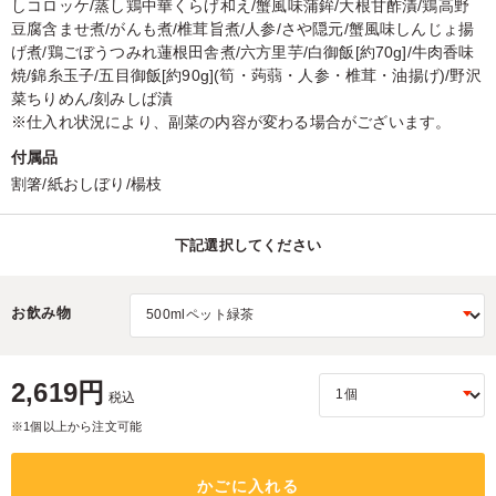
しコロッケ/蒸し鶏中華くらげ和え/蟹風味蒲鉾/大根甘酢漬/鶏高野
豆腐含ませ煮/がんも煮/椎茸旨煮/人参/さや隠元/蟹風味しんじょ揚
げ煮/鶏ごぼうつみれ蓮根田舎煮/六方里芋/白御飯[約70g]/牛肉香味
焼/錦糸玉子/五目御飯[約90g](筍・蒟蒻・人参・椎茸・油揚げ)/野沢
菜ちりめん/刻みしば漬
※仕入れ状況により、副菜の内容が変わる場合がございます。
付属品
割箸/紙おしぼり/楊枝
下記選択してください
お飲み物
2,619円
税込
※1個以上から注文可能
かごに入れる