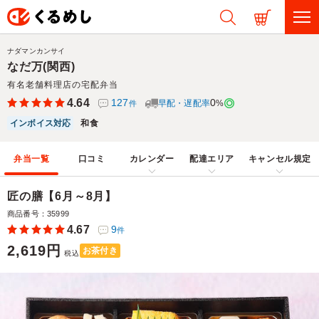
ナダマンカンサイ
なだ万(関西)
有名老舗料理店の宅配弁当
4.64
127
0
早配・遅配率
%
件
インボイス対応
和食
弁当一覧
口コミ
カレンダー
配達エリア
キャンセル規定
匠の膳【6月～8月】
商品番号：35999
4.67
9
件
2,619円
お茶付き
税込