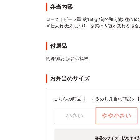
弁当内容
ローストビーフ重[約150g]/旬の和え物3種/旬
※仕入れ状況により、副菜の内容が変わる場合
付属品
割箸/紙おしぼり/楊枝
お弁当のサイズ
こちらの商品は、くるめし弁当の商品の
小さい
やや小さい
19cm×
容器のサイズ