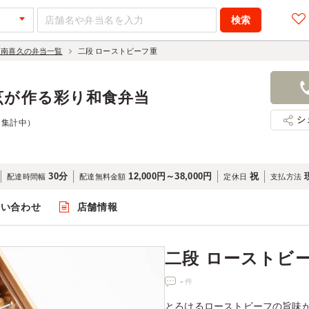
 南喜久の弁当一覧
二段 ローストビーフ重
二段 ロース
2,000円
店舗名：寿
烹が作る彩り和食弁当
シ
（集計中）
30分
12,000円～38,000円
祝
配達時間幅
配達無料金額
定休日
支払方法
問い合わせ
店舗情報
閲覧
二段 ローストビ
-
件
とろけるローストビーフの旨味