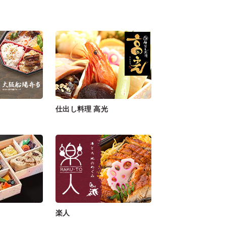
仕出し料理 高光
楽人