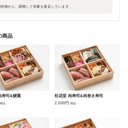
の特徴から、調整して容量を査定しています。
の商品
肉寿司&鰻重
松花堂 肉寿司&肉巻き寿司
2,000円
税込
税込