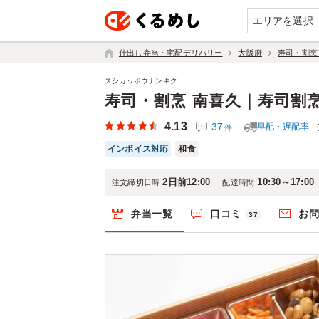
エリアを選択
仕出し弁当・宅配デリバリー
大阪府
寿司・割烹
スシカッポウナンギク
寿司・割烹 南喜久｜寿司割
4.13
37
早配・遅配率
-
件
インボイス対応
和食
2日前12:00
10:30～17:00
注文締切日時
配達時間
弁当一覧
口コミ
お
37