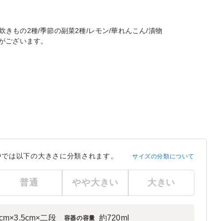
の炊きもの2種/季節の副菜2種/レモン/華れんこん/漬物
がございます。
中では以下の大きさに分類されます。
サイズの分類について
普通
やや大きい
大きい
8cm×3.5cm×二段
約720ml
容器の容量