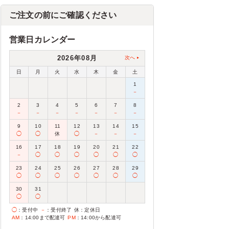
ご注文の前にご確認ください
営業日カレンダー
2026年08月
次へ
日
月
火
水
木
金
土
1
－
2
3
4
5
6
7
8
－
－
－
－
－
－
－
9
10
11
12
13
14
15
◯
◯
休
◯
－
－
－
16
17
18
19
20
21
22
－
◯
◯
◯
◯
◯
◯
23
24
25
26
27
28
29
◯
◯
◯
◯
◯
◯
◯
30
31
◯
◯
◯
：受付中
－
：受付終了
休
：定休日
AM
：14:00まで配達可
PM
：14:00から配達可