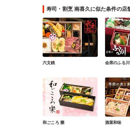
寿司・割烹 南喜久に似た条件の店
六文銭
会席のふる川
和ごころ 樂
酒菜和味