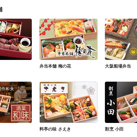
舗
弁当本舗 梅の花
大阪船場弁当
料亭の味 さえき
割烹 小田