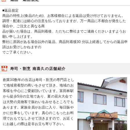
■返品規定
商品の特性上(⾷品のため)、お客様都合による返品は受け付けておりません。
調理・配達には細⼼の注意を払っておりますが、万⼀商品に不都合が発⽣した
場合や、ご注⽂と異なる商
品が届いた場合は、商品到着後、ただちに弊社までご連絡くださいますようお
願い申し上げます。
弊社に原因がある場合以外の返品、商品到着後30 分以上経過してからの返品申
請はお受けしかねますの
でご了承ください。
寿司・割烹 南喜久の店舗紹介
創業30数年の当店は寿司・割烹の専門店とし
て地域密着型の商いをさせて頂き、地域のお
客様を中心にご愛顧頂いています。富田林駅
から徒歩5分の立地であり、夏の花火大会で
は大勢の見物客で賑わいをみせるところでも
あります。家族全員がお店に入り、毎日賑や
かに仕事をしています。真心のこもったお料
理でおもてなしさせて頂きますので、お近く
にお越しの際は是非お立ち寄り下さい。