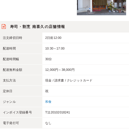
寿司・割烹 南喜久の店舗情報
注文締切日時
2日前12:00
配達時間
10:30～17:00
配達時間幅
30分
配達無料金額
12,000円～38,000円
支払方法
現金 / 請求書 / クレジットカード
定休日
祝
ジャンル
和食
インボイス登録番号
T1120102018241
電子発行可
なし