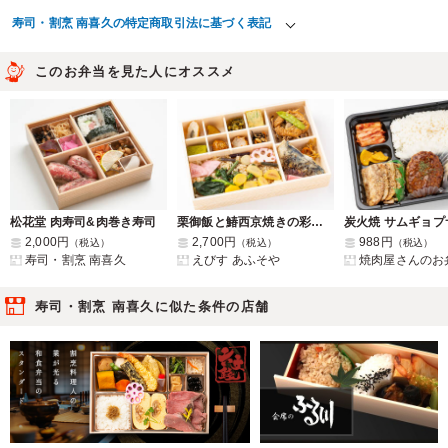
寿司・割烹 南喜久の特定商取引法に基づく表記
このお弁当を見た人にオススメ
松花堂 肉寿司&肉巻き寿司
栗御飯と鰆西京焼きの彩り御膳
2,000円
2,700円
988円
（税込）
（税込）
（税込）
寿司・割烹 南喜久
えびす あふそや
焼肉屋さんのお
寿司・割烹 南喜久に似た条件の店舗