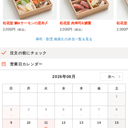
松花堂 鯛&サーモンの昆布〆
松花堂 肉寿司&鰻重
松花堂
2,000円
2,000円
2,000
（税込）
（税込）
寿司・割烹 南喜久の弁当一覧を見る
注文の前にチェック
営業日カレンダー
2026年08月
次へ
日
月
火
水
木
金
土
1
－
2
3
4
5
6
7
8
－
－
－
－
－
－
－
9
10
11
12
13
14
15