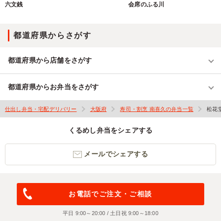
六文銭
会席のふる川
都道府県からさがす
都道府県から店舗をさがす
都道府県からお弁当をさがす
仕出し弁当・宅配デリバリー
大阪府
寿司・割烹 南喜久の弁当一覧
松花
くるめし弁当をシェアする
メールでシェアする
お電話でご注文・ご相談
平日 9:00～20:00 / 土日祝 9:00～18:00