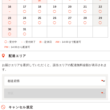
－
－
休
－
－
－
－
16
17
18
19
20
21
22
－
◯
◯
◯
◯
◯
◯
23
24
25
26
27
28
29
◯
◯
◯
◯
◯
◯
◯
30
31
◯
◯
◯
：受付中
－
：受付終了
休
：定休日
AM
：14:00まで配達可
PM
：14:00から配達可
配達エリア
お届けエリアを選択していただくと、該当エリアの配達無料金額が表示されま
す。
キャンセル規定