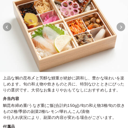
上品な鯛の昆布〆と芳醇な鰻重が絶妙に調和し、豊かな味わいを楽
しめます。旬の和え物や炊きものと共に、特別なひとときにぴった
りの選択です。大切なお集まりやおもてなしにおすすめします。
弁当内容
鯛昆布締め重/うなぎ重(ご飯[合計約150g])/旬の和え物3種/旬の炊き
もの2種/季節の副菜2種/レモン/華れんこん/漬物
※仕入れ状況により、副菜の内容が変わる場合がございます。
付属品