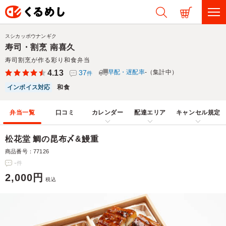
スシカッポウナンギク
寿司・割烹 南喜久
寿司割烹が作る彩り和食弁当
4.13
37
早配・遅配率
-（集計中）
件
インボイス対応
和食
弁当一覧
口コミ
カレンダー
配達エリア
キャンセル規定
松花堂 鯛の昆布〆&鰻重
商品番号：77126
-
件
2,000円
税込