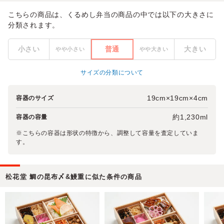
こちらの商品は、くるめし弁当の商品の中では以下の大きさに
分類されます。
小さい
普通
大きい
やや小さい
やや大きい
サイズの分類について
19cm×19cm×4cm
容器のサイズ
約1,230ml
容器の容量
※こちらの容器は形状の特徴から、調整して容量を査定していま
す。
松花堂 鯛の昆布〆&鰻重に似た条件の商品