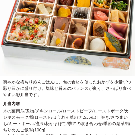
爽やかな梅ちりめんごはんに、旬の食材を使ったおかずを少量ずつ
彩り豊かに盛り付け。塩味と旨みのバランスが良く、さっぱり食べ
やすい彩弁当です。
弁当内容
木の葉南瓜/煮物/チキンロール/ローストビーフ/ローストポーク/カ
ジキスモーク/鴨ロースト/ほうれん草のナムル/出し巻き/さつまい
も/ミートボール/煮豆/花かまぼこ/季節の炊き合わせ/季節の副菜/梅
ちりめんご飯[約100g]