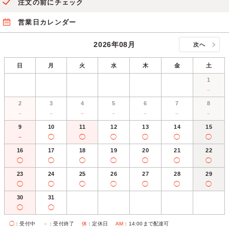
注文の前にチェック
営業日カレンダー
2026年08月
次へ
日
月
火
水
木
金
土
1
－
2
3
4
5
6
7
8
－
－
－
－
－
－
－
9
10
11
12
13
14
15
－
◯
◯
◯
◯
◯
◯
16
17
18
19
20
21
22
◯
◯
◯
◯
◯
◯
◯
23
24
25
26
27
28
29
◯
◯
◯
◯
◯
◯
◯
30
31
◯
◯
◯
：受付中
－
：受付終了
休
：定休日
AM
：14:00まで配達可