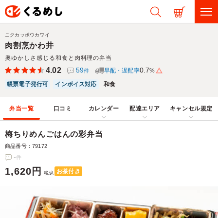
ニクカッポウカワイ
肉割烹かわ井
奥ゆかしさ感じる和食と肉料理の弁当
4.02
59
0.7
早配・遅配率
%
件
帳票電子発行可
インボイス対応
和食
弁当一覧
口コミ
カレンダー
配達エリア
キャンセル規定
梅ちりめんごはんの彩弁当
商品番号：79172
-
件
1,620円
お茶付き
税込