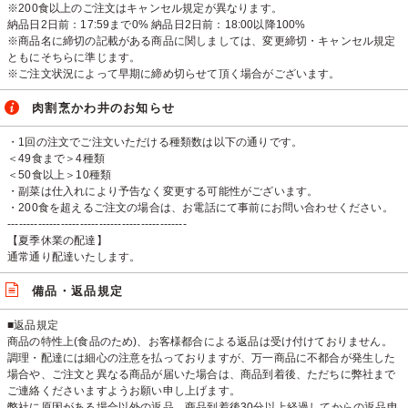
※200食以上のご注文はキャンセル規定が異なります。
納品日2日前：17:59まで0% 納品日2日前：18:00以降100%
※商品名に締切の記載がある商品に関しましては、変更締切・キャンセル規定
ともにそちらに準じます。
※ご注文状況によって早期に締め切らせて頂く場合がございます。
肉割烹かわ井のお知らせ
・1回の注文でご注文いただける種類数は以下の通りです。
＜49食まで＞4種類
＜50食以上＞10種類
・副菜は仕入れにより予告なく変更する可能性がございます。
・200食を超えるご注文の場合は、お電話にて事前にお問い合わせください。
-----------------------------------------------
【夏季休業の配達】
通常通り配達いたします。
備品・返品規定
■返品規定
商品の特性上(食品のため)、お客様都合による返品は受け付けておりません。
調理・配達には細心の注意を払っておりますが、万一商品に不都合が発生した
場合や、ご注文と異なる商品が届いた場合は、商品到着後、ただちに弊社まで
ご連絡くださいますようお願い申し上げます。
弊社に原因がある場合以外の返品、商品到着後30分以上経過してからの返品申