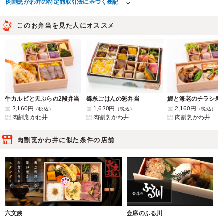
肉割烹かわ井の特定商取引法に基づく表記
このお弁当を見た人にオススメ
牛カルビと天ぷらの2段弁当
錦糸ごはんの彩弁当
2,160円
1,620円
2,160円
（税込）
（税込）
（税込）
肉割烹かわ井
肉割烹かわ井
肉割烹かわ井
肉割烹かわ井に似た条件の店舗
六文銭
会席のふる川