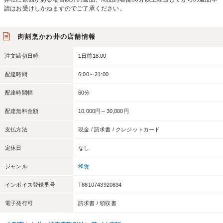
請はお受けしかねますのでご了承ください。
肉割烹かわ井の店舗情報
注文締切日時
1日前18:00
配達時間
6:00～21:00
配達時間幅
60分
配達無料金額
10,000円～30,000円
支払方法
現金 / 請求書 / クレジットカード
定休日
なし
ジャンル
和食
インボイス登録番号
T8810743920834
電子発行可
請求書 / 領収書