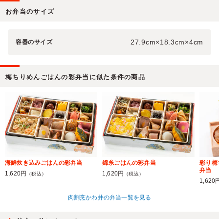
お弁当のサイズ
27.9cm×18.3cm×4cm
容器のサイズ
梅ちりめんごはんの彩弁当に似た条件の商品
海鮮炊き込みごはんの彩弁当
錦糸ごはんの彩弁当
彩り梅
弁当
1,620円
1,620円
（税込）
（税込）
1,620
肉割烹かわ井の弁当一覧を見る