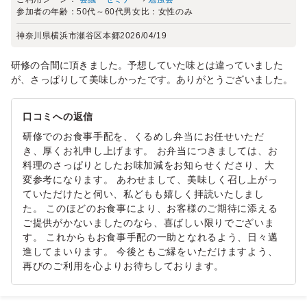
参加者の年齢：
50代～60代
男女比：
女性のみ
神奈川県横浜市瀬谷区本郷
2026/04/19
研修の合間に頂きました。予想していた味とは違っていました
が、さっぱりして美味しかったです。ありがとうございました。
口コミへの返信
研修でのお食事手配を、くるめし弁当にお任せいただ
き、厚くお礼申し上げます。 お弁当につきましては、お
料理のさっぱりとしたお味加減をお知らせくださり、大
変参考になります。 あわせまして、美味しく召し上がっ
ていただけたと伺い、私どもも嬉しく拝読いたしまし
た。 このほどのお食事により、お客様のご期待に添える
ご提供がかないましたのなら、喜ばしい限りでございま
す。 これからもお食事手配の一助となれるよう、日々邁
進してまいります。 今後ともご縁をいただけますよう、
再びのご利用を心よりお待ちしております。