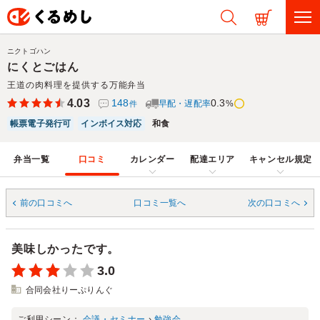
ニクトゴハン
にくとごはん
王道の肉料理を提供する万能弁当
4.03
148
0.3
早配・遅配率
%
件
帳票電子発行可
インボイス対応
和食
弁当一覧
口コミ
カレンダー
配達エリア
キャンセル規定
前の口コミへ
口コミ一覧へ
次の口コミへ
美味しかったです。
3.0
合同会社りーぷりんぐ
ご利用シーン：
会議・セミナー
›
勉強会