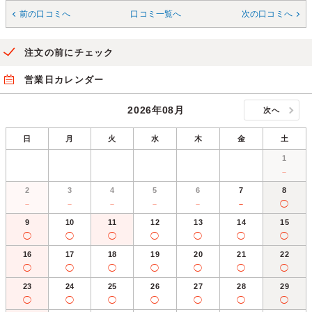
前の口コミへ
口コミ一覧へ
次の口コミへ
注文の前にチェック
営業日カレンダー
2026年08月
次へ
日
月
火
水
木
金
土
1
－
2
3
4
5
6
7
8
－
－
－
－
－
－
◯
9
10
11
12
13
14
15
◯
◯
◯
◯
◯
◯
◯
16
17
18
19
20
21
22
◯
◯
◯
◯
◯
◯
◯
23
24
25
26
27
28
29
◯
◯
◯
◯
◯
◯
◯