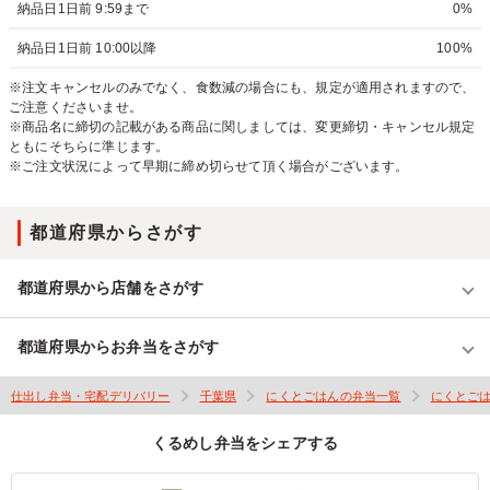
納品日1日前 9:59まで
0%
納品日1日前 10:00以降
100%
※注文キャンセルのみでなく、食数減の場合にも、規定が適用されますので、
ご注意くださいませ。
※商品名に締切の記載がある商品に関しましては、変更締切・キャンセル規定
ともにそちらに準じます。
※ご注文状況によって早期に締め切らせて頂く場合がございます。
都道府県からさがす
都道府県から店舗をさがす
都道府県からお弁当をさがす
仕出し弁当・宅配デリバリー
千葉県
にくとごはんの弁当一覧
にくとご
くるめし弁当をシェアする