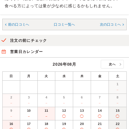
食べる方によっては量が少なめに感じるかもしれません。
前の口コミへ
口コミ一覧へ
次の口コミへ
注文の前にチェック
営業日カレンダー
2026年08月
次へ
日
月
火
水
木
金
土
1
－
2
3
4
5
6
7
8
－
－
－
－
－
－
－
9
10
11
12
13
14
15
－
－
－
◯
◯
◯
◯
16
17
18
19
20
21
22