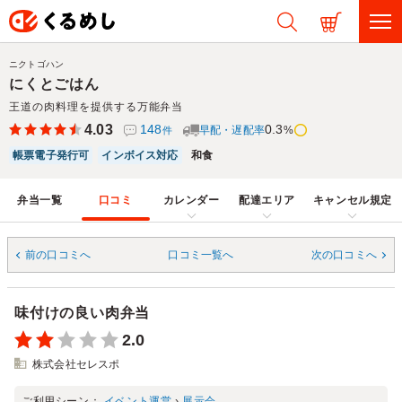
ニクトゴハン
にくとごはん
王道の肉料理を提供する万能弁当
4.03
148
0.3
早配・遅配率
%
件
帳票電子発行可
インボイス対応
和食
弁当一覧
口コミ
カレンダー
配達エリア
キャンセル規定
前の口コミへ
口コミ一覧へ
次の口コミへ
味付けの良い肉弁当
2.0
株式会社セレスポ
ご利用シーン：
イベント運営
›
展示会