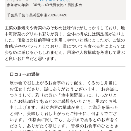
参加者の年齢：
30代～40代
男女比：
男性多め
千葉県千葉市美浜区中瀬
2026/04/20
主菜の豚焼肉や野菜のみそ炒めは味付けがしっかりしており、地
中海野菜のグリルも彩りが良く、全体の構成には満足感がありま
した。価格は比較的手頃で利用しやすいと感じましたが、ご飯の
食感がややパラっとしており、量についても食べる方によっては
少なめに感じるかもしれません。用途や人数構成を考慮して選ぶ
と良いお弁当だと思います。
口コミへの返信
展示会で召し上がるお食事のお手配を、くるめし弁当に
お任せくださり、誠にありがとうございます。 お弁当に
つきまして、彩りの良い「地中海野菜」に、しっかりと
したお味加減であるとのご感想をいただき、重ねてお礼
申し上げます。 献立内容の構成が良く、ご満足を賜った
と伺い、美味しく召し上がったご様子に、何よりでござ
います。 価格面に関しても、お手頃であるとのお声をく
ださり、ありがたく存じます。 皆様のお食事のひととき