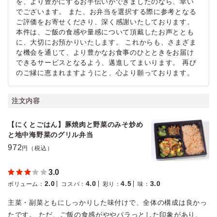
を、より豊かにするお手伝いができましたのなら、幸い
でございます。 また、お弁当を選択する際に参考となる
ご評価をお寄せくださり、深く感謝いたしております。
本件は、ご飯の食感や量感について頂戴したお声ととも
に、大切にお預かりいたします。 これからも、さまざま
な機会を通じて、より豊かなお食事のひとときをお届け
できるサービスとなるよう、邁進してまいります。 再び
のご縁に恵まれますようにと、心より願っております。
注文内容
【にくとごはん】豚焼肉と野菜のみそ炒め
と地中海野菜のグリル弁当
972
円（税込）
3.0
2.0
4.0
4.5
3.0
ボリューム
：
コスパ
：
彩り
：
味
：
主菜・副菜ともにしっかりした味付けで、全体の構成は良かっ
たです。 ただ、ご飯の食感がややパラっとした印象があり、