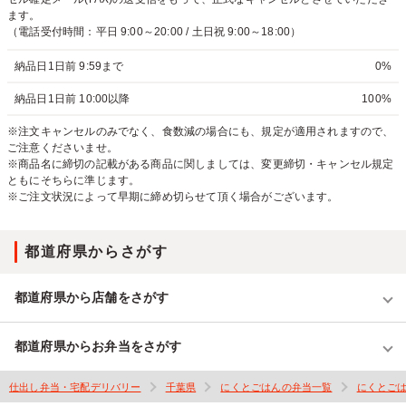
ます。
（電話受付時間：平日 9:00～20:00 / 土日祝 9:00～18:00）
納品日1日前 9:59まで
0%
納品日1日前 10:00以降
100%
※注文キャンセルのみでなく、食数減の場合にも、規定が適用されますので、
ご注意くださいませ。
※商品名に締切の記載がある商品に関しましては、変更締切・キャンセル規定
ともにそちらに準じます。
※ご注文状況によって早期に締め切らせて頂く場合がございます。
都道府県からさがす
都道府県から店舗をさがす
都道府県からお弁当をさがす
仕出し弁当・宅配デリバリー
千葉県
にくとごはんの弁当一覧
にくとご