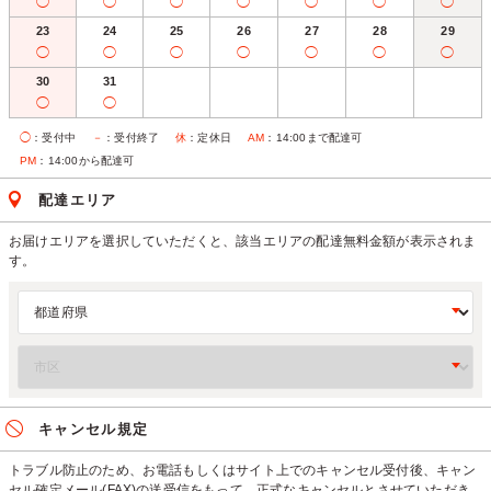
◯
◯
◯
◯
◯
◯
◯
23
24
25
26
27
28
29
◯
◯
◯
◯
◯
◯
◯
30
31
◯
◯
◯
：受付中
－
：受付終了
休
：定休日
AM
：14:00まで配達可
PM
：14:00から配達可
配達エリア
お届けエリアを選択していただくと、該当エリアの配達無料金額が表示されま
す。
キャンセル規定
トラブル防止のため、お電話もしくはサイト上でのキャンセル受付後、キャン
セル確定メール(FAX)の送受信をもって、正式なキャンセルとさせていただき