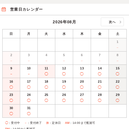
営業日カレンダー
2026年08月
次へ
日
月
火
水
木
金
土
1
－
2
3
4
5
6
7
8
－
－
－
－
－
－
－
9
10
11
12
13
14
15
－
－
◯
◯
◯
◯
◯
16
17
18
19
20
21
22
◯
◯
◯
◯
◯
◯
◯
23
24
25
26
27
28
29
◯
◯
◯
◯
◯
◯
◯
30
31
◯
◯
◯
：受付中
－
：受付終了
休
：定休日
AM
：14:00まで配達可
PM
：14:00から配達可