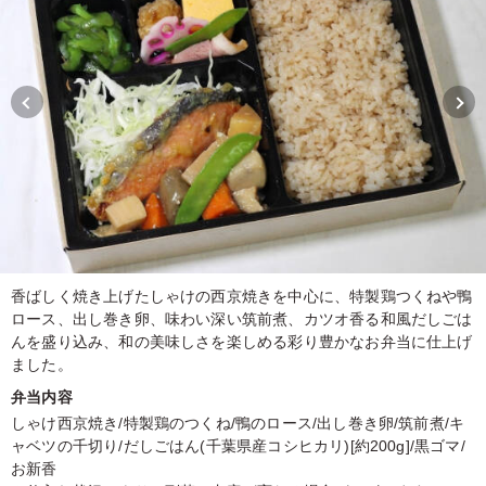
香ばしく焼き上げたしゃけの西京焼きを中心に、特製鶏つくねや鴨
ロース、出し巻き卵、味わい深い筑前煮、カツオ香る和風だしごは
んを盛り込み、和の美味しさを楽しめる彩り豊かなお弁当に仕上げ
ました。
弁当内容
しゃけ西京焼き/特製鶏のつくね/鴨のロース/出し巻き卵/筑前煮/キ
ャベツの千切り/だしごはん(千葉県産コシヒカリ)[約200g]/黒ゴマ/
お新香