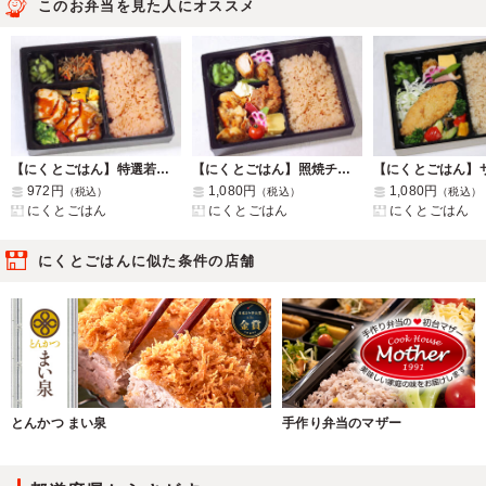
このお弁当を見た人にオススメ
【にくとごはん】特選若鶏の照り焼と地中海野菜のグリル弁当
【にくとごはん】照焼チキン オールスター肉弁当
972円
1,080円
1,080円
（税込）
（税込）
（税込）
にくとごはん
にくとごはん
にくとごはん
にくとごはんに似た条件の店舗
とんかつ まい泉
手作り弁当のマザー