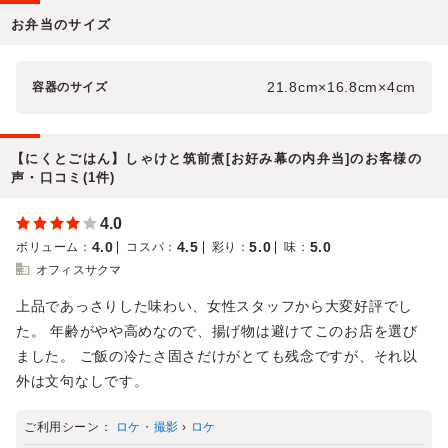
お弁当のサイズ
21.8cm×16.8cm×4cm
容器のサイズ
【にくとごはん】しゃけと筑前煮[お好み幕の内弁当]のお客様の
声・口コミ(1件)
4.0
4.0
4.5
5.0
5.0
ボリューム
：
コスパ
：
彩り
：
味
：
オフィスサクマ
上品であっさりした味わい、女性スタッフから大変好評でし
た。 年齢がやや高めなので、揚げ物は避けてこのお店を選び
ました。 ご飯の冷たさ固さだけがとても残念ですが、それ以
外は文句なしです。
ご利用シーン：
ロケ・撮影
›
ロケ