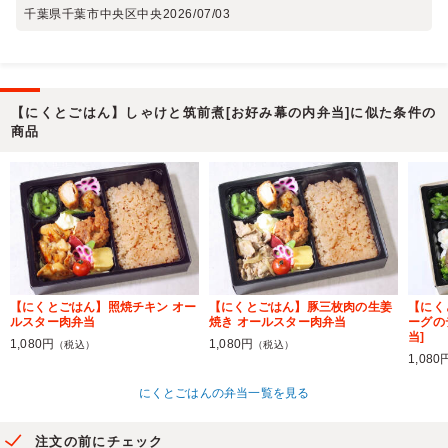
千葉県千葉市中央区中央
2026/07/03
【にくとごはん】しゃけと筑前煮[お好み幕の内弁当]に似た条件の
商品
【にくとごはん】照焼チキン オー
【にくとごはん】豚三枚肉の生姜
【にく
ルスター肉弁当
焼き オールスター肉弁当
ーグの
当]
1,080円
1,080円
（税込）
（税込）
1,080
にくとごはんの弁当一覧を見る
注文の前にチェック