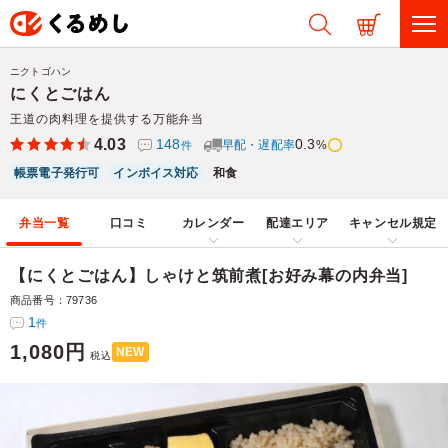
ニクトゴハン
にくとごはん
王道の肉料理を提供する万能弁当
4.03
148
0.3
早配・遅配率
%
件
帳票電子発行可
インボイス対応
和食
弁当一覧
口コミ
カレンダー
配達エリア
キャンセル規定
【にくとごはん】しゃけと筑前煮[お好み幕の内弁当]
商品番号：79736
1
件
1,080円
NEW
税込