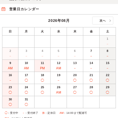
営業日カレンダー
2026年08月
次へ
日
月
火
水
木
金
土
1
－
2
3
4
5
6
7
8
－
－
－
－
－
－
－
9
10
11
12
13
14
15
AM
AM
PM
AM
－
－
－
16
17
18
19
20
21
22
－
◯
◯
－
◯
◯
◯
23
24
25
26
27
28
29
◯
◯
◯
AM
◯
◯
◯
30
31
◯
◯
◯
：受付中
－
：受付終了
休
：定休日
AM
：14:00まで配達可