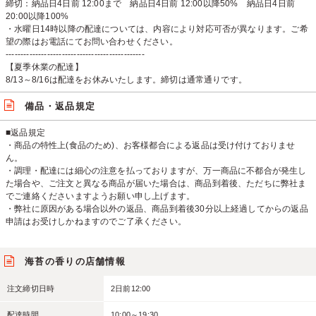
締切：納品日4日前 12:00まで 納品日4日前 12:00以降50% 納品日4日前
20:00以降100%
・水曜日14時以降の配達については、内容により対応可否が異なります。ご希
望の際はお電話にてお問い合わせください。
-----------------------------------------------
【夏季休業の配達】
8/13～8/16は配達をお休みいたします。締切は通常通りです。
備品・返品規定
■返品規定
・商品の特性上(食品のため)、お客様都合による返品は受け付けておりませ
ん。
・調理・配達には細心の注意を払っておりますが、万一商品に不都合が発生し
た場合や、ご注文と異なる商品が届いた場合は、商品到着後、ただちに弊社ま
でご連絡くださいますようお願い申し上げます。
・弊社に原因がある場合以外の返品、商品到着後30分以上経過してからの返品
申請はお受けしかねますのでご了承ください。
海苔の香りの店舗情報
注文締切日時
2日前12:00
配達時間
10:00～19:30