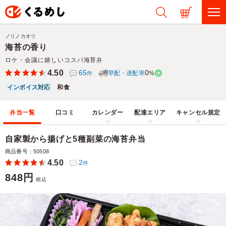
ノリノカオリ
海苔の香り
ロケ・会議に嬉しいコスパ海苔弁
4.50
65
0
早配・遅配率
%
件
インボイス対応
和食
弁当一覧
口コミ
カレンダー
配達エリア
キャンセル規定
自家製から揚げと5種副菜の海苔弁当
商品番号：50508
4.50
2
件
848円
税込