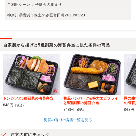
ご利用シーン：
子供会の集まり
神奈川県横浜市保土ケ谷区宮田町
2023/05/23
自家製から揚げと5種副菜の海苔弁当に似た条件の商品
トンカツと5種副菜の海苔弁当
和風ハンバーグ&特大エビフライ
豚の生
と5種副菜の海苔弁当
の海苔
848円
（税込）
848円
848円
（税込）
海苔の香りの弁当一覧を見る
注文の前にチェック