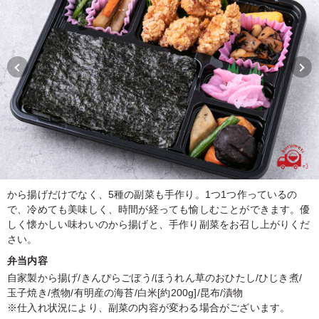
から揚げだけでなく、5種の副菜も手作り。1つ1つ作っているの
で、冷めても美味しく、時間が経っても愉しむことができます。優
しく懐かしい味わいのから揚げと、手作り副菜をお召し上がりくだ
さい。
弁当内容
自家製から揚げ/きんぴらごぼう/ほうれん草のおひたし/ひじき煮/
玉子焼き/煮物/有明産の海苔/白米[約200g]/昆布/漬物
※仕入れ状況により、副菜の内容が変わる場合がございます。