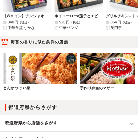
【Wメイン】チンジャオロース×きくらげ玉子炒め弁当
ホイコーロー×茄子とエビピリ辛炒め×鶏肉黒胡椒炒め弁当
840円
920円
864円
（税込）
（税込）
（税込）
中華食堂 なかな
中華パンダ
笑門亭
海苔の香りに似た条件の店舗
とんかつ まい泉
手作り弁当のマザー
都道府県からさがす
都道府県から店舗をさがす