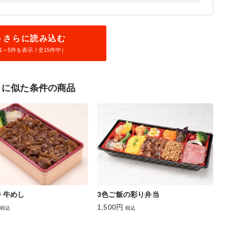
さらに読み込む
1～
5
件を表示 / 全15件中）
～に似た条件の商品
 牛めし
3色ご飯の彩り弁当
1,500円
税込
税込