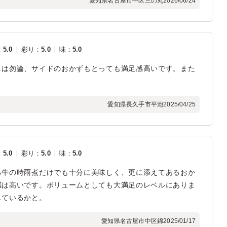
愛知県名古屋市中区三の丸
2026/06/24
：
5.0
彩り
：
5.0
味
：
5.0
しは勿論、サイドのおかずもとっても満足感高いです。また
愛知県長久手市平池
2025/04/25
：
5.0
彩り
：
5.0
味
：
5.0
る牛の時雨煮だけでも十分に美味しく、更に添えてあるおか
感は高いです。ボリュームとしても大満足のレベルにありま
しているかと。
愛知県名古屋市中区錦
2025/01/17