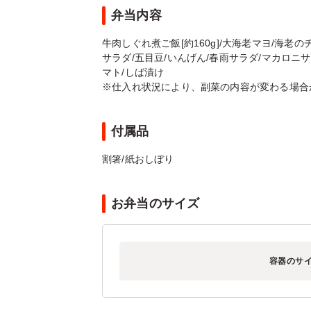
弁当内容
牛肉しぐれ煮ご飯[約160g]/大海老マヨ/海老
サラダ/五目豆/いんげん/春雨サラダ/マカロニサ
マト/しば漬け
※仕入れ状況により、副菜の内容が変わる場合
付属品
割箸/紙おしぼり
お弁当のサイズ
容器のサ