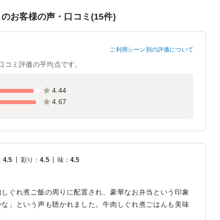
お客様の声・口コミ(15件)
ご利用シーン別の評価について
口コミ評価の平均点です。
4.44
4.67
：
4.5
彩り
：
4.5
味
：
4.5
肉しぐれ煮ご飯の周りに配置され、豪華なお弁当という印象
かな」という声も聴かれました。牛肉しぐれ煮ごはんも美味
。