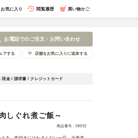
お気に入り
閲覧履歴
買い物かご
履歴を全件削除する
内～牛肉しぐれ煮ご飯～
お電話でのご注文・お問い合わせ
かずや柿安
ェアする
店舗をお気に入りに追加する
現金 / 請求書 / クレジットカード
法
履歴を見る
肉しぐれ煮ご飯～
商品番号：59552
わえる、肉好きにはたまらない一品。大海老