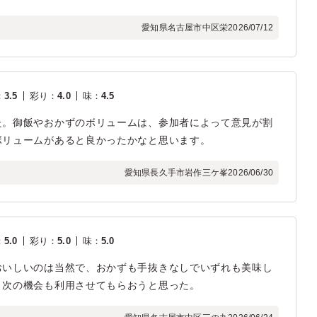
愛知県名古屋市中区栄
2026/07/12
：
3.5
彩り
：
4.0
味
：
4.5
た。御飯やおかずのボリュームは、参加者によって意見が割
ボリュームがあると良かったかなと思います。
愛知県長久手市岩作三ケ峯
2026/06/30
：
5.0
彩り
：
5.0
味
：
5.0
おいしいのは当然で、おかずも手抜きなしでいずれも美味し
、次の機会も利用させてもらおうと思った。