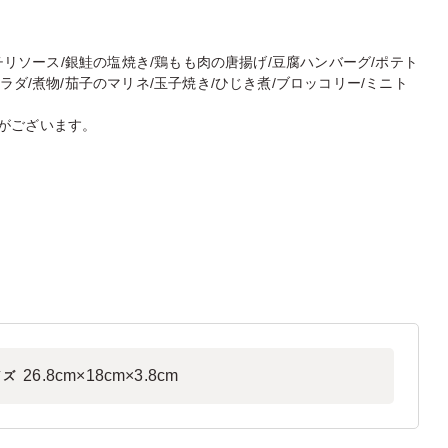
のチリソース/銀鮭の塩焼き/鶏もも肉の唐揚げ/豆腐ハンバーグ/ポテト
ラダ/煮物/茄子のマリネ/玉子焼き/ひじき煮/ブロッコリー/ミニト
がございます。
26.8cm×18cm×3.8cm
イズ