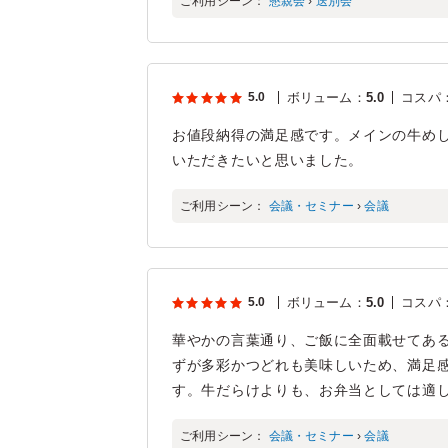
ご利用シーン：
懇親会
›
送別会
5.0
ボリューム
：
5.0
コスパ
お値段納得の満足感です。メインの牛め
いただきたいと思いました。
ご利用シーン：
会議・セミナー
›
会議
5.0
ボリューム
：
5.0
コスパ
華やかの言葉通り、ご飯に全面載せてあ
ずが多彩かつどれも美味しいため、満足
す。牛だらけよりも、お弁当としては適
ご利用シーン：
会議・セミナー
›
会議