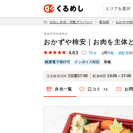
エリアを選択
仕出し弁当・宅配デリバリー
愛知県
おかずや柿
オカズヤカキヤス
おかずや柿安｜お肉を主体
4.63
75
0
早配・遅配率
件
帳票電子発行可
インボイス対応
和食
3日前17:00
10:00～17:00
注文締切日時
配達時間
弁当一覧
口コミ
お
75