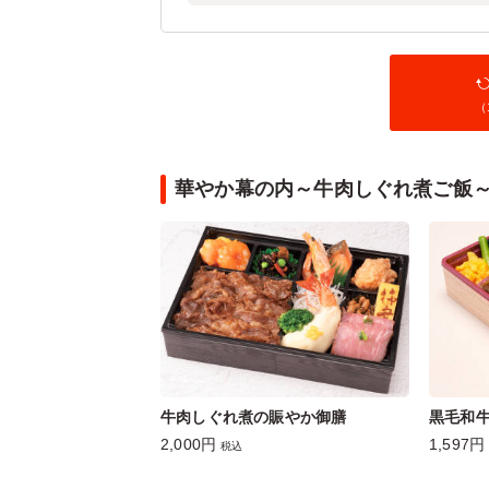
（
華やか幕の内～牛肉しぐれ煮ご飯
牛肉しぐれ煮の賑やか御膳
黒毛和牛
2,000円
1,597円
税込