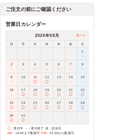
ご注文の前にご確認ください
営業日カレンダー
2026年08月
次へ
日
月
火
水
木
金
土
1
－
2
3
4
5
6
7
8
－
－
－
－
－
－
－
9
10
11
12
13
14
15
－
－
◯
◯
－
－
－
16
17
18
19
20
21
22
－
◯
◯
◯
◯
◯
◯
23
24
25
26
27
28
29
◯
◯
◯
◯
◯
◯
◯
30
31
◯
◯
◯
：受付中
－
：受付終了
休
：定休日
AM
：14:00まで配達可
PM
：14:00から配達可