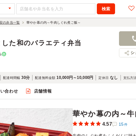
安の弁当一覧
華やか幕の内～牛肉しぐれ煮ご飯～
華やか幕の
2,000円
店舗名：お
とした和のバラエティ弁当
シ
%
30分
10,000円～10,000円
なし
配達時間幅
配達無料金額
定休日
支払方
問い合わせ
店舗情報
閲覧
華やか幕の内～牛
4.57
15
件
牛肉のしぐれ煮をふんだんに味