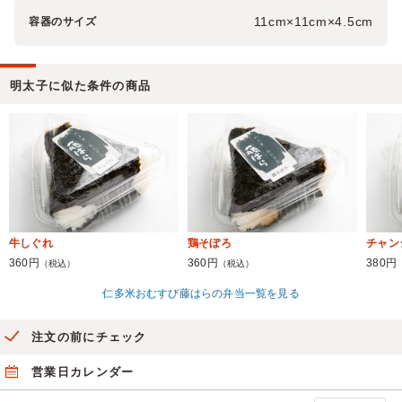
11cm×11cm×4.5cm
容器のサイズ
明太子に似た条件の商品
牛しぐれ
鶏そぼろ
チャン
360円
360円
380円
（税込）
（税込）
仁多米おむすび藤はらの弁当一覧を見る
注文の前にチェック
営業日カレンダー