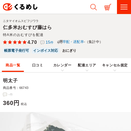
ニタマイオムスビフジワラ
仁多米おむすび藤はら
特A米のおむすびを配達
4.70
15
早配・遅配率
-（集計中）
件
帳票電子発行可
インボイス対応
おにぎり
商品一覧
口コミ
カレンダー
配達エリア
キャンセル規定
明太子
商品番号：66743
-
件
360円
税込