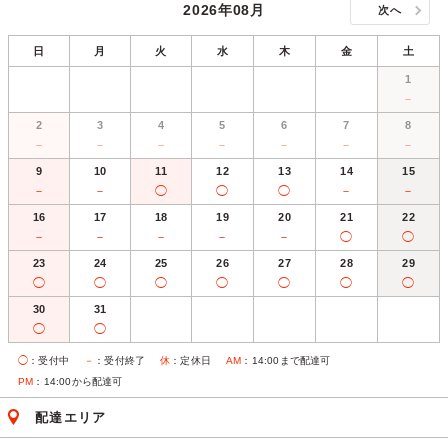
2026年08月
次へ
日
月
火
水
木
金
土
1
－
2
3
4
5
6
7
8
－
－
－
－
－
－
－
9
10
11
12
13
14
15
－
－
◯
◯
◯
－
－
16
17
18
19
20
21
22
－
－
－
－
－
◯
◯
23
24
25
26
27
28
29
◯
◯
◯
◯
◯
◯
◯
30
31
◯
◯
◯
：受付中
－
：受付終了
休
：定休日
AM
：14:00まで配達可
PM
：14:00から配達可
配達エリア