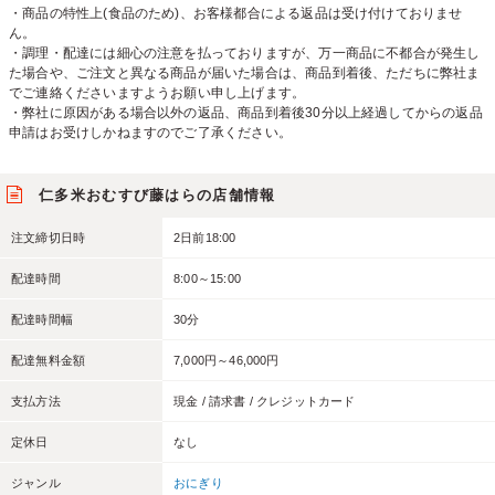
・商品の特性上(食品のため)、お客様都合による返品は受け付けておりませ
ん。
・調理・配達には細心の注意を払っておりますが、万一商品に不都合が発生し
た場合や、ご注文と異なる商品が届いた場合は、商品到着後、ただちに弊社ま
でご連絡くださいますようお願い申し上げます。
・弊社に原因がある場合以外の返品、商品到着後30分以上経過してからの返品
申請はお受けしかねますのでご了承ください。
仁多米おむすび藤はらの店舗情報
注文締切日時
2日前18:00
配達時間
8:00～15:00
配達時間幅
30分
配達無料金額
7,000円～46,000円
支払方法
現金 / 請求書 / クレジットカード
定休日
なし
ジャンル
おにぎり