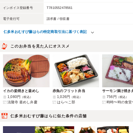
インボイス登録番号
T7810552478561
電子発行可
請求書 / 領収書
仁多米おむすび藤はらの特定商取引法に基づく表記
このお弁当を見た人にオススメ
イカの姿焼きと釜めし
赤魚のフリット弁当
サーモン漬け焼き
1,080円
1,026円
756円
（税込）
（税込）
（税込）
法隆寺 釜めし弁慶
はらぺこ部
時時〜時の食堂
仁多米おむすび藤はらに似た条件の店舗