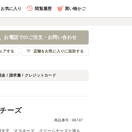
お気に入り
閲覧履歴
買い物かご
履歴を全件削除する
リームチーズ
お電話でのご注文・お問い合わせ
多米おむすび藤はら
ェアする
店舗をお気に入りに追加する
現金 / 請求書 / クレジットカード
履歴を見る
チーズ
商品番号：66747
明太子、マヨネーズ、クリームチーズと誰も