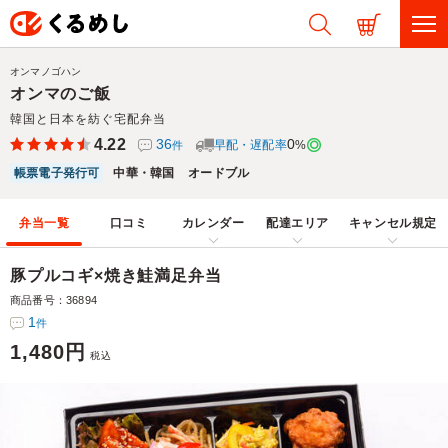
オンマノゴハン
オンマのご飯
韓国と日本を紡ぐ宅配弁当
4.22
36
0
早配・遅配率
%
件
帳票電子発行可
中華・韓国
オードブル
弁当一覧
口コミ
カレンダー
配達エリア
キャンセル規定
豚プルコギ×焼き鮭満足弁当
商品番号：36894
1
件
1,480円
税込