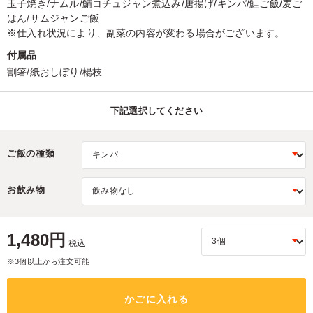
玉子焼き/ナムル/鯖コチュジャン煮込み/唐揚げ/キンパ/鮭ご飯/麦ご
はん/サムジャンご飯
※仕入れ状況により、副菜の内容が変わる場合がございます。
付属品
割箸/紙おしぼり/楊枝
下記選択してください
ご飯の種類
お飲み物
1,480円
税込
※3個以上から注文可能
かごに入れる