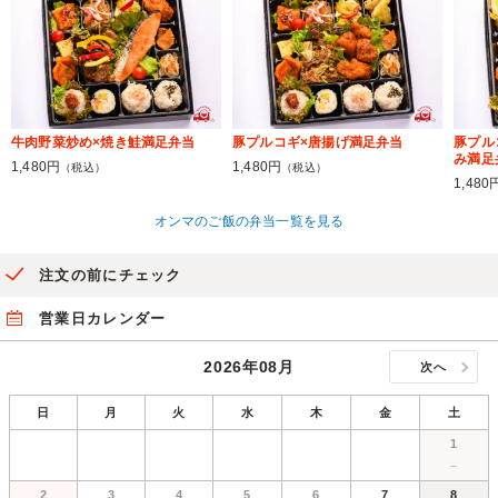
牛肉野菜炒め×焼き鮭満足弁当
豚プルコギ×唐揚げ満足弁当
豚プル
み満足
1,480円
1,480円
（税込）
（税込）
1,480
オンマのご飯の弁当一覧を見る
注文の前にチェック
営業日カレンダー
2026年08月
次へ
日
月
火
水
木
金
土
1
－
2
3
4
5
6
7
8