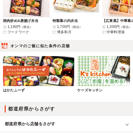
焼肉炒め&唐揚げ弁当
特製幕の内弁当
【広東風】中華幕
1,180円
1,700円
1,300円
（税込）
（税込）
（税込）
フードワーク
博多和月
中華料理湊
オンマのご飯に似た条件の店舗
はかたふーず
ケーズキッチン
都道府県からさがす
都道府県から店舗をさがす