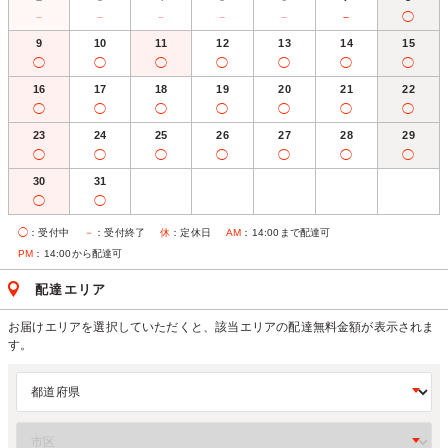
－
－
－
－
－
－
◯
9
10
11
12
13
14
15
◯
◯
◯
◯
◯
◯
◯
16
17
18
19
20
21
22
◯
◯
◯
◯
◯
◯
◯
23
24
25
26
27
28
29
◯
◯
◯
◯
◯
◯
◯
30
31
◯
◯
◯
：受付中
－
：受付終了
休
：定休日
AM
：14:00まで配達可
PM
：14:00から配達可
配達エリア
お届けエリアを選択していただくと、該当エリアの配達無料金額が表示されま
す。