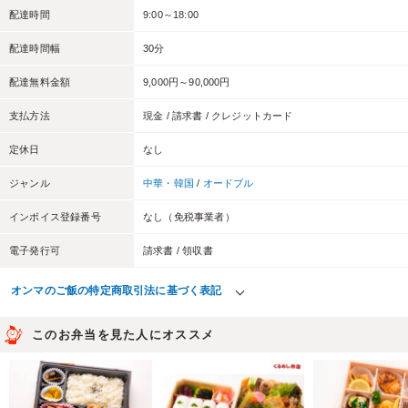
配達時間
9:00～18:00
配達時間幅
30分
配達無料金額
9,000円～90,000円
支払方法
現金 / 請求書 / クレジットカード
定休日
なし
ジャンル
中華・韓国
/
オードブル
インボイス登録番号
なし（免税事業者）
電子発行可
請求書 / 領収書
オンマのご飯の特定商取引法に基づく表記
このお弁当を見た人にオススメ