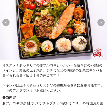
オススメ！あっさり味の豚プルコギとヘルシーな焼き鮭の2種類の
メインと、野菜の玉子焼き、チヂミなどの8種類の副菜にキンパも
食べられる食べ応え十分の弁当です！
※キンパは玉子ときゅうりとシソの和風海苔巻きに変更可能です。
下のプルダウンよりお選びください。
弁当内容
豚プルコギ/焼き鮭/チジミ/チャプチェ/漬物/ミニサラダ/韓国風野菜