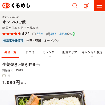
オンマノゴハン
オンマのご飯
韓国と日本を紡ぐ宅配弁当
4.22
36
0
早配・遅配率
%
件
帳票電子発行可
中華・韓国
オードブル
弁当一覧
口コミ
カレンダー
配達エリア
キャンセル規定
生姜焼き×焼き鮭弁当
商品番号：33895
-
件
1,080円
税込