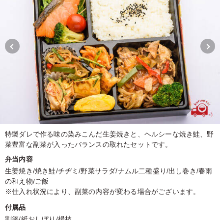
特製ダレで作る味の染みこんだ生姜焼きと、ヘルシーな焼き鮭、野
菜豊富な副菜が入ったバランスの取れたセットです。
弁当内容
生姜焼き/焼き鮭/チヂミ/野菜サラダ/ナムル二種盛り/出し巻き/春雨
の和え物/ご飯
※仕入れ状況により、副菜の内容が変わる場合がございます。
付属品
割箸/紙おしぼり/楊枝