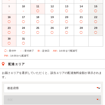
－
－
－
－
－
－
－
9
10
11
12
13
14
15
－
－
◯
◯
◯
◯
◯
16
17
18
19
20
21
22
◯
◯
◯
◯
◯
◯
◯
23
24
25
26
27
28
29
◯
◯
◯
◯
◯
◯
◯
30
31
◯
◯
◯
：受付中
－
：受付終了
休
：定休日
AM
：14:00まで配達可
PM
：14:00から配達可
配達エリア
お届けエリアを選択していただくと、該当エリアの配達無料金額が表示されま
す。