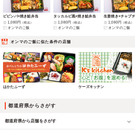
ビビンバ×焼き鮭弁当
タッカルビ黒×焼き鮭弁当
生姜焼き×チャプ
1,080円
1,080円
1,080円
（税込）
（税込）
（税込）
オンマのご飯
オンマのご飯
オンマのご飯
オンマのご飯に似た条件の店舗
はかたふーず
ケーズキッチン
都道府県からさがす
都道府県から店舗をさがす