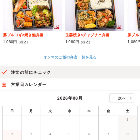
豚プルコギ×焼き鮭弁当
生姜焼き×チャプチェ弁当
豚プル
1,080円
1,080円
1,080
（税込）
（税込）
オンマのご飯の弁当一覧を見る
注文の前にチェック
営業日カレンダー
2026年08月
次へ
日
月
火
水
木
金
土
1
－
2
3
4
5
6
7
8