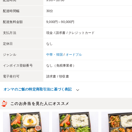
配達時間
9:00～18:00
配達時間幅
30分
配達無料金額
9,000円～90,000円
支払方法
現金 / 請求書 / クレジットカード
定休日
なし
ジャンル
中華・韓国
/
オードブル
インボイス登録番号
なし（免税事業者）
電子発行可
請求書 / 領収書
オンマのご飯の特定商取引法に基づく表記
このお弁当を見た人にオススメ