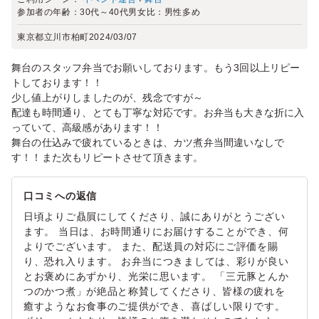
参加者の年齢：
30代～40代
男女比：
男性多め
東京都立川市柏町
2024/03/07
舞台のスタッフ弁当でお願いしております。もう3回以上リピー
トしております！！
少し値上がりしましたのが、残念ですが～
配達も時間通り、とても丁寧な対応です。お弁当も大きな折に入
っていて、高級感があります！！
舞台の仕込みで疲れているときは、カツ煮弁当間違いなしで
す！！また次もリピートさせて頂きます。
口コミへの返信
日頃よりご贔屓にしてくださり、誠にありがとうござい
ます。 当日は、お時間通りにお届けすることができ、何
よりでございます。 また、配送員の対応にご評価を賜
り、恐れ入ります。 お弁当につきましては、彩りが良い
とお褒めにあずかり、光栄に思います。 「三元豚とんか
つのかつ煮」が絶品と称賛してくださり、皆様の疲れを
癒すようなお食事のご提供ができ、喜ばしい限りです。