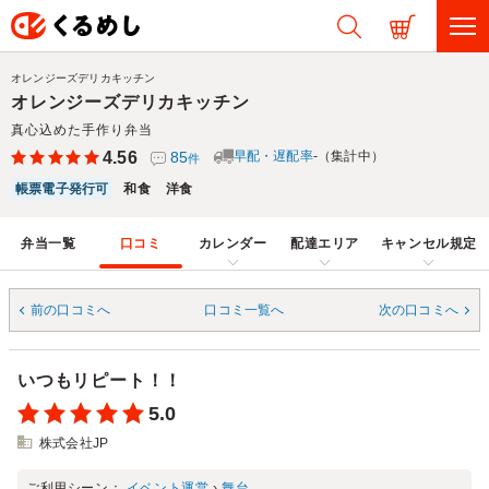
オレンジーズデリカキッチン
オレンジーズデリカキッチン
真心込めた手作り弁当
4.56
85
早配・遅配率
-（集計中）
件
帳票電子発行可
和食
洋食
弁当一覧
口コミ
カレンダー
配達エリア
キャンセル規定
前の口コミへ
口コミ一覧へ
次の口コミへ
いつもリピート！！
5.0
株式会社JP
ご利用シーン：
イベント運営
›
舞台