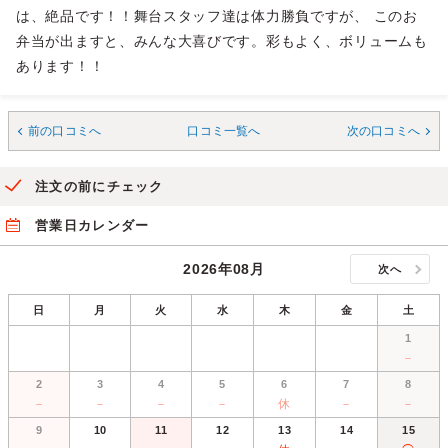
は、絶品です！！舞台スタッフ達は体力勝負ですが、 このお
弁当が出ますと、みんな大喜びです。彩もよく、ボリュームも
あります！！
前の口コミへ
口コミ一覧へ
次の口コミへ
注文の前にチェック
営業日カレンダー
2026年08月
次へ
日
月
火
水
木
金
土
1
－
2
3
4
5
6
7
8
－
－
－
－
休
－
－
9
10
11
12
13
14
15