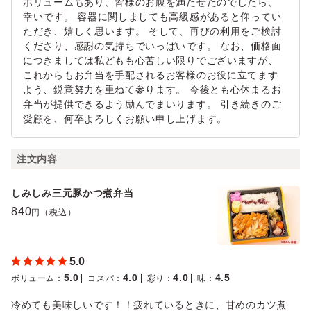
ボリュームもあり、皆様のお腹を満たせたのでしたら、
幸いです。 容器に関しましても高級感があると仰ってい
ただき、嬉しく思います。 そして、再びの利用をご検討
くださり、感謝の気持ちでいっぱいです。 なお、価格面
につきましては私どもも心苦しい限りでございますが、
これからもお弁当を手配されるお客様のお役に立てます
よう、鋭意努力を重ねて参ります。 今後とも心休まるお
弁当が提供できるよう励んでまいります。 引き続きのご
愛顧を、何卒よろしくお願い申し上げます。
注文内容
しみしみ三元豚かつ煮弁当
840
円（税込）
5.0
5.0
4.0
4.0
4.5
ボリューム
：
コスパ
：
彩り
：
味
：
冷めても美味しいです！！疲れているときに、甘めのカツ煮