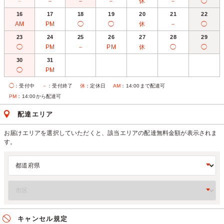
－
－
－
－
休
－
◯
16
17
18
19
20
21
22
AM
PM
◯
◯
休
－
◯
23
24
25
26
27
28
29
◯
PM
－
PM
休
◯
◯
30
31
◯
PM
◯
：受付中
－
：受付終了
休
：定休日
AM
：14:00まで配達可
PM
：14:00から配達可
配達エリア
お届けエリアを選択していただくと、該当エリアの配達無料金額が表示されま
す。
キャンセル規定