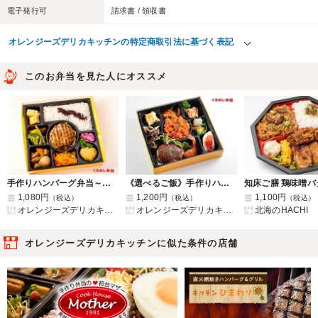
電子発行可
請求書 / 領収書
オレンジーズデリカキッチンの特定商取引法に基づく表記
このお弁当を見た人にオススメ
手作りハンバーグ弁当～さっぱりおろしソース～
《選べるご飯》手作りハンバーグ洋風幕の内弁当
知床ご膳 鶏味噌バ
1,080円
1,200円
1,100円
（税込）
（税込）
（税込）
オレンジーズデリカキッチン
オレンジーズデリカキッチン
北海のHACHI
オレンジーズデリカキッチンに似た条件の店舗