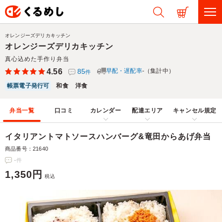
オレンジーズデリカキッチン
オレンジーズデリカキッチン
真心込めた手作り弁当
4.56
85
早配・遅配率
-（集計中）
件
帳票電子発行可
和食
洋食
弁当一覧
口コミ
カレンダー
配達エリア
キャンセル規定
イタリアントマトソースハンバーグ&竜田からあげ弁当
商品番号：21640
-
件
1,350円
税込