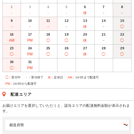
2
3
4
5
6
7
8
－
－
－
－
休
－
－
9
10
11
12
13
14
15
－
－
－
－
休
－
◯
16
17
18
19
20
21
22
AM
PM
◯
◯
休
－
◯
23
24
25
26
27
28
29
◯
PM
◯
◯
休
◯
◯
30
31
◯
PM
◯
：受付中
－
：受付終了
休
：定休日
AM
：14:00まで配達可
PM
：14:00から配達可
配達エリア
お届けエリアを選択していただくと、該当エリアの配達無料金額が表示されま
す。