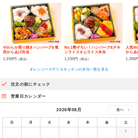
やわらか照り焼きハンバーグ&竜
No.1勢ぞろい！ハンバーグ&チキ
人気N
田からあげ弁当
ンライスオムライス弁当
からあ
1,350円
1,350円
1,350
（税込）
（税込）
オレンジーズデリカキッチンの弁当一覧を見る
注文の前にチェック
営業日カレンダー
2026年08月
次へ
日
月
火
水
木
金
土
1
－