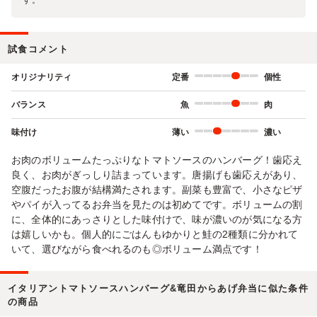
試食コメント
オリジナリティ
定番
個性
バランス
魚
肉
味付け
薄い
濃い
お肉のボリュームたっぷりなトマトソースのハンバーグ！歯応え
良く、お肉がぎっしり詰まっています。唐揚げも歯応えがあり、
空腹だったお腹が結構満たされます。副菜も豊富で、小さなピザ
やパイが入ってるお弁当を見たのは初めてです。ボリュームの割
に、全体的にあっさりとした味付けで、味が濃いのが気になる方
は嬉しいかも。個人的にごはんもゆかりと鮭の2種類に分かれて
いて、選びながら食べれるのも◎ボリューム満点です！
イタリアントマトソースハンバーグ&竜田からあげ弁当に似た条件
の商品