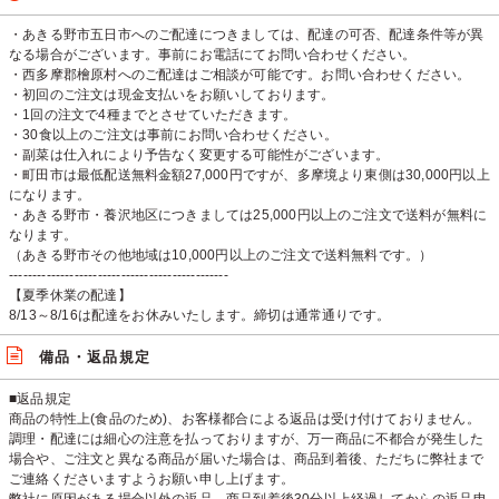
・あきる野市五日市へのご配達につきましては、配達の可否、配達条件等が異
なる場合がございます。事前にお電話にてお問い合わせください。
・西多摩郡檜原村へのご配達はご相談が可能です。お問い合わせください。
・初回のご注文は現金支払いをお願いしております。
・1回の注文で4種までとさせていただきます。
・30食以上のご注文は事前にお問い合わせください。
・副菜は仕入れにより予告なく変更する可能性がございます。
・町田市は最低配送無料金額27,000円ですが、多摩境より東側は30,000円以上
になります。
・あきる野市・養沢地区につきましては25,000円以上のご注文で送料が無料に
なります。
（あきる野市その他地域は10,000円以上のご注文で送料無料です。）
-----------------------------------------------
【夏季休業の配達】
8/13～8/16は配達をお休みいたします。締切は通常通りです。
備品・返品規定
■返品規定
商品の特性上(食品のため)、お客様都合による返品は受け付けておりません。
調理・配達には細心の注意を払っておりますが、万一商品に不都合が発生した
場合や、ご注文と異なる商品が届いた場合は、商品到着後、ただちに弊社まで
ご連絡くださいますようお願い申し上げます。