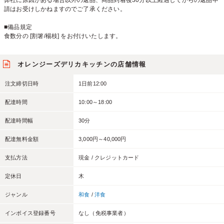
弊社に原因がある場合以外の返品、商品到着後30分以上経過してからの返品申
請はお受けしかねますのでご了承ください。
■備品規定
食数分の [割箸/楊枝] をお付けいたします。
オレンジーズデリカキッチンの店舗情報
注文締切日時
1日前12:00
配達時間
10:00～18:00
配達時間幅
30分
配達無料金額
3,000円～40,000円
支払方法
現金 / クレジットカード
定休日
木
ジャンル
和食
/
洋食
インボイス登録番号
なし（免税事業者）