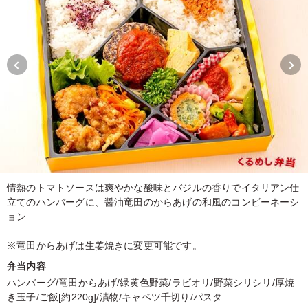
情熱のトマトソースは爽やかな酸味とバジルの香りでイタリアン仕
立てのハンバーグに、醤油竜田のからあげの和風のコンビーネーシ
ョン
※竜田からあげは生姜焼きに変更可能です。
弁当内容
ハンバーグ/竜田からあげ/緑黄色野菜/ラビオリ/野菜シリシリ/厚焼
き玉子/ご飯[約220g]/漬物/キャベツ千切り/パスタ