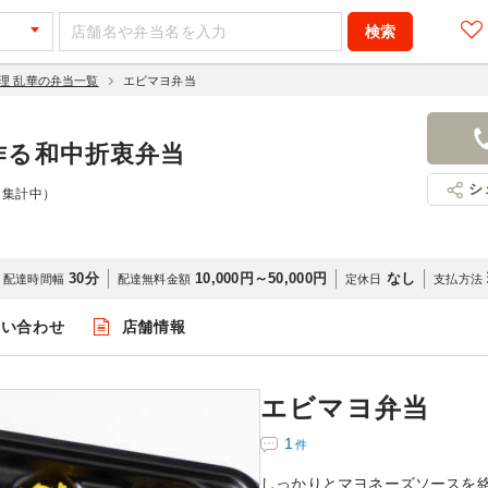
理 乱華の弁当一覧
エビマヨ弁当
エビマヨ弁
648円
店舗名：和
作る和中折衷弁当
シ
（集計中）
30分
10,000円～50,000円
なし
配達時間幅
配達無料金額
定休日
支払方法
問い合わせ
店舗情報
閲覧
エビマヨ弁当
1
件
しっかりとマヨネーズソースを