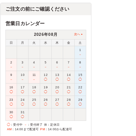
ご注文の前にご確認ください
営業日カレンダー
2026年08月
次へ
日
月
火
水
木
金
土
1
－
2
3
4
5
6
7
8
－
－
－
－
－
－
－
9
10
11
12
13
14
15
－
－
－
◯
◯
◯
◯
16
17
18
19
20
21
22
◯
◯
◯
◯
◯
◯
◯
23
24
25
26
27
28
29
◯
◯
◯
◯
◯
◯
◯
30
31
◯
◯
◯
：受付中
－
：受付終了
休
：定休日
AM
：14:00まで配達可
PM
：14:00から配達可