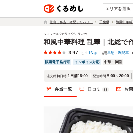
エリアを選択
仕出し弁当・宅配デリバリー
千葉県
和風中華料
ワフウチュウカリョウリ ランカ
和風中華料理 乱華｜北総で
3.97
16
早配・遅配率
-
件
帳票電子発行可
インボイス対応
中華・韓国
1日前18:00
5:00～20:00
注文締切日時
配達時間
弁当一覧
口コミ
お
16