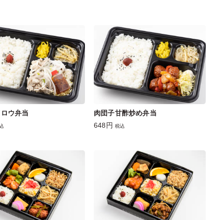
イロウ弁当
肉団子甘酢炒め弁当
648円
込
税込