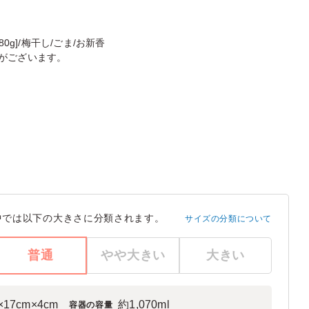
0g]/梅干し/ごま/お新香
がございます。
中では以下の大きさに分類されます。
サイズの分類について
普通
やや大きい
大きい
×17cm×4cm
約1,070ml
容器の容量