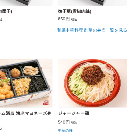
肉団子)
撫子華(青椒肉絲)
850円
込
税込
和風中華料理 乱華の弁当一覧を見る
ーム満点 海老マヨネーズ弁
ジャージャー麺
540円
税込
込
中華の匠