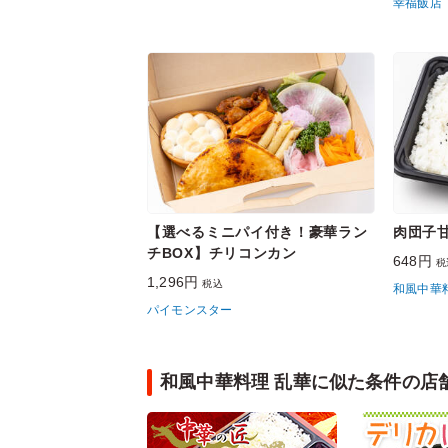
幸福飯店
【選べるミニパイ付き！豪華ラン
肉団子
チBOX】チリコンカン
648円
税
1,296円
税込
和風中華
パイモンスター
和風中華料理 乱華に似た条件の店