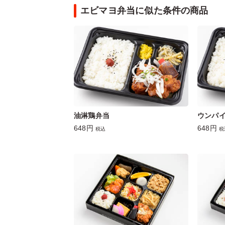
エビマヨ弁当に似た条件の商品
油淋鶏弁当
ウンパ
648円
648円
税込
税