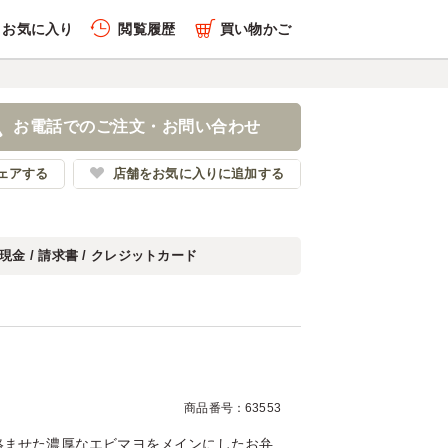
お気に入り
閲覧履歴
買い物かご
履歴を全件削除する
当
お電話でのご注文・お問い合わせ
風中華料理 乱華
ェアする
店舗をお気に入りに追加する
現金 / 請求書 / クレジットカード
履歴を見る
商品番号：63553
絡ませた濃厚なエビマヨをメインにしたお弁