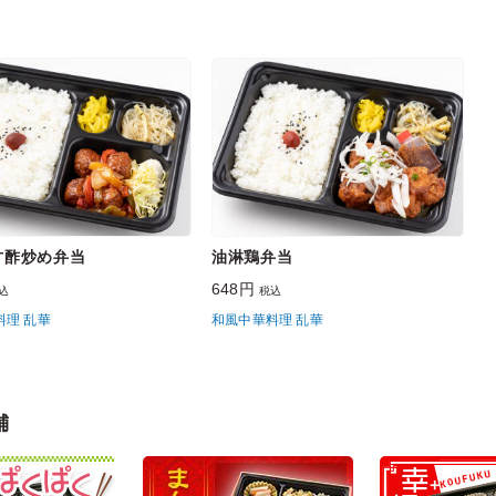
甘酢炒め弁当
油淋鶏弁当
648円
込
税込
料理 乱華
和風中華料理 乱華
舗