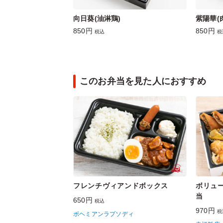
向日葵(油淋鶏)
紫陽華(
850円
850円
税込
税
このお弁当を見た人におすすめ
フレンチヴィアンドボックス
ボリュ
当
650円
税込
970円
税
ボヘミアンラプソディ