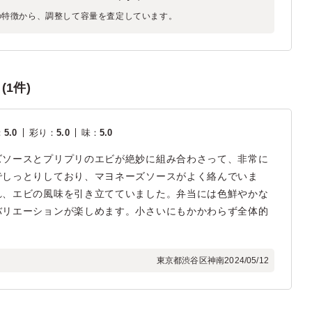
の特徴から、調整して容量を査定しています。
1件)
：
5.0
彩り
：
5.0
味
：
5.0
ズソースとプリプリのエビが絶妙に組み合わさって、非常に
でしっとりしており、マヨネーズソースがよく絡んでいま
れ、エビの風味を引き立てていました。弁当には色鮮やかな
バリエーションが楽しめます。小さいにもかかわらず全体的
東京都渋谷区神南
2024/05/12