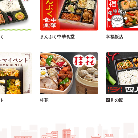
く
まんぷく中華食堂
幸福飯店
ト
桂花
四川の匠