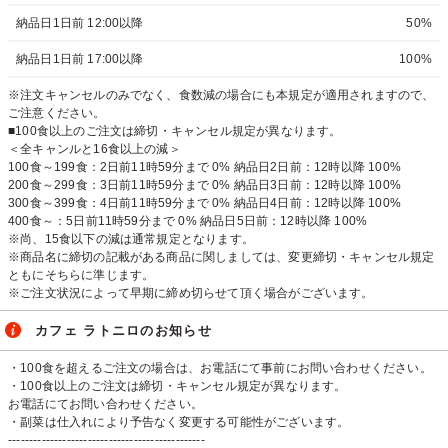
納品日1日前 12:00以降
50%
納品日1日前 17:00以降
100%
※注文キャンセルのみでなく、食数減の場合にも本規定が適用されますので、
ご注意ください。
■100食以上のご注文は締切・キャンセル規定が異なります。
＜全キャンルと16食以上の減＞
100食～199食：2日前11時59分まで 0% 納品日2日前：12時以降 100%
200食～299食：3日前11時59分まで 0% 納品日3日前：12時以降 100%
300食～399食：4日前11時59分まで 0% 納品日4日前：12時以降 100%
400食～：5日前11時59分まで 0% 納品日5日前：12時以降 100%
※尚、15食以下の減は通常規定となります。
※商品名に締切の記載がある商品に関しましては、変更締切・キャンセル規定
ともにそちらに準じます。
※ご注文状況によって早期に締め切らせて頂く場合がございます。
カフェ ラトニロのお知らせ
・100食を超えるご注文の場合は、お電話にて事前にお問い合わせください。
・100食以上のご注文は締切・キャンセル規定が異なります。
お電話にてお問い合わせください。
・副菜は仕入れにより予告なく変更する可能性がございます。
-----------------------------------------------