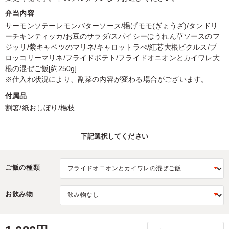
弁当内容
サーモンソテーレモンバターソース/揚げモモ(ぎょうざ)/タンドリ
ーチキンティッカ/お豆のサラダ/スパイシーほうれん草ソースのフ
ジッリ/紫キャベツのマリネ/キャロットラぺ/紅芯大根ピクルス/ブ
ロッコリーマリネ/フライドポテト/フライドオニオンとカイワレ大
根の混ぜご飯[約250g]
※仕入れ状況により、副菜の内容が変わる場合がございます。
付属品
割箸/紙おしぼり/楊枝
下記選択してください
ご飯の種類
お飲み物