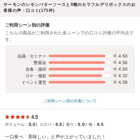
サーモンのレモンバターソースと9種のカラフルデリボックスのお
客様の声・口コミ(175件)
ご利用シーン別の評価
こちらの商品がご利用された各シーンでの口コミ評価の平均点で
す。
4.60
会議・セミナー
4.56
懇親会
4.50
会食・接待
4.32
ロケ・撮影
4.58
イベント運営
ご利用シーン別の評価について
4.5
5.0
4.5
5.0
4.5
ボリューム
：
コスパ
：
彩り
：
味
：
一口食べ「美味しい」と声が上がっていました！