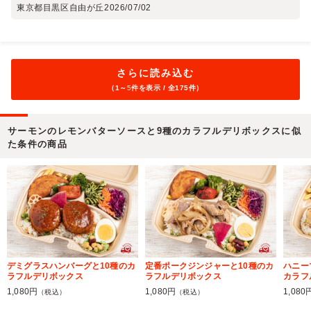
東京都目黒区自由が丘
2026/07/02
さらに読み込む
（1～
5
件を表示 / 全175件）
サーモンのレモンバターソースと9種のカラフルデリボックスに似
た条件の商品
デミグラスハンバーグと10種のカ
定番ポークジンジャーと10種のカ
ハニー
ラフルデリボックス
ラフルデリボックス
カラフ
1,080円
1,080円
1,080
（税込）
（税込）