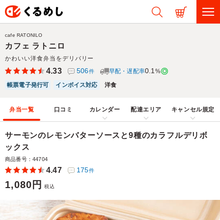
cafe RATONILO
カフェ ラトニロ
かわいい洋食弁当をデリバリー
4.33
506
0.1
早配・遅配率
%
件
帳票電子発行可
インボイス対応
洋食
弁当一覧
口コミ
カレンダー
配達エリア
キャンセル規定
サーモンのレモンバターソースと9種のカラフルデリボ
ックス
商品番号：44704
4.47
175
件
1,080円
税込