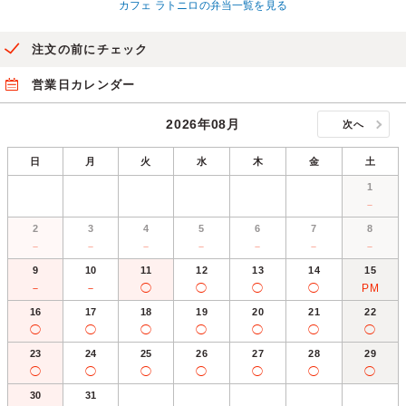
カフェ ラトニロの弁当一覧を見る
注文の前にチェック
営業日カレンダー
2026年08月
次へ
日
月
火
水
木
金
土
1
－
2
3
4
5
6
7
8
－
－
－
－
－
－
－
9
10
11
12
13
14
15
－
－
◯
◯
◯
◯
PM
16
17
18
19
20
21
22
◯
◯
◯
◯
◯
◯
◯
23
24
25
26
27
28
29
◯
◯
◯
◯
◯
◯
◯
30
31