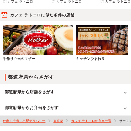
カフェ ラトニロ
カフェ ラトニロ
カフェ ラトニロ
カフェ ラトニロに似た条件の店舗
手作り弁当のマザー
キッチンひまわり
都道府県からさがす
都道府県から店舗をさがす
都道府県からお弁当をさがす
仕出し弁当・宅配デリバリー
東京都
カフェ ラトニロの弁当一覧
サーモ