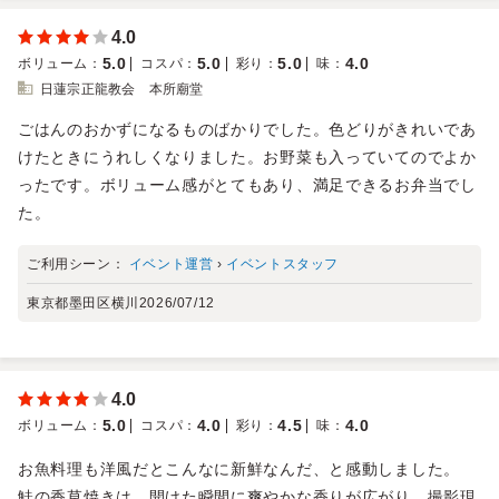
4.0
5.0
5.0
5.0
4.0
ボリューム
：
コスパ
：
彩り
：
味
：
日蓮宗正龍教会 本所廟堂
ごはんのおかずになるものばかりでした。色どりがきれいであ
けたときにうれしくなりました。お野菜も入っていてのでよか
ったです。ボリューム感がとてもあり、満足できるお弁当でし
た。
ご利用シーン：
イベント運営
›
イベントスタッフ
東京都墨田区横川
2026/07/12
4.0
5.0
4.0
4.5
4.0
ボリューム
：
コスパ
：
彩り
：
味
：
お魚料理も洋風だとこんなに新鮮なんだ、と感動しました。
鮭の香草焼きは、開けた瞬間に爽やかな香りが広がり、撮影現