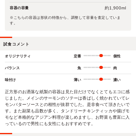
約1,900ml
容器の容量
※こちらの容器は形状の特徴から、調整して容量を査定していま
す。
試食コメント
オリジナリティ
定番
個性
バランス
魚
肉
味付け
薄い
濃い
正方形のお洒落な紙製の容器は見た目だけでなくとてもエコに感
じました。メインのサーモンのソテーは香ばしく焼かれていてレ
モンバターソースとの相性が抜群でした。是非食べて頂きたいで
す。また副菜も品数が多く、タンドリーチキンティッカや揚げモ
モなど本格的なアジアン料理が楽しめますし、お野菜も豊富に入
っているので男性にも女性にもおすすめです。