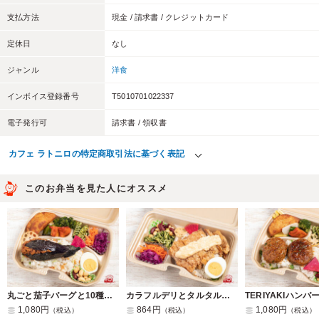
支払方法
現金 / 請求書 / クレジットカード
定休日
なし
ジャンル
洋食
インボイス登録番号
T5010701022337
電子発行可
請求書 / 領収書
カフェ ラトニロの特定商取引法に基づく表記
このお弁当を見た人にオススメ
丸ごと茄子バーグと10種のカラフルデリボックス
カラフルデリとタルタルチキンのお弁当
1,080円
864円
1,080円
（税込）
（税込）
（税込）