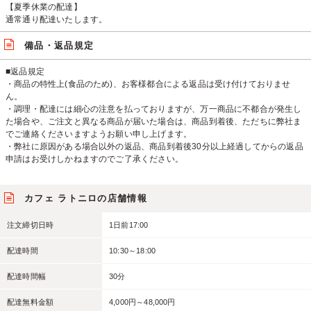
【夏季休業の配達】
通常通り配達いたします。
備品・返品規定
■返品規定
・商品の特性上(食品のため)、お客様都合による返品は受け付けておりませ
ん。
・調理・配達には細心の注意を払っておりますが、万一商品に不都合が発生し
た場合や、ご注文と異なる商品が届いた場合は、商品到着後、ただちに弊社ま
でご連絡くださいますようお願い申し上げます。
・弊社に原因がある場合以外の返品、商品到着後30分以上経過してからの返品
申請はお受けしかねますのでご了承ください。
カフェ ラトニロの店舗情報
注文締切日時
1日前17:00
配達時間
10:30～18:00
配達時間幅
30分
配達無料金額
4,000円～48,000円