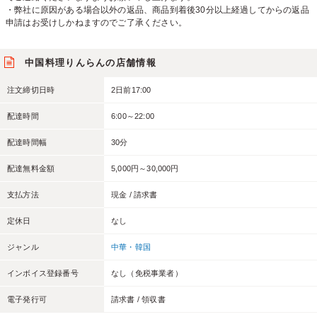
・弊社に原因がある場合以外の返品、商品到着後30分以上経過してからの返品
申請はお受けしかねますのでご了承ください。
中国料理りんらんの店舗情報
注文締切日時
2日前17:00
配達時間
6:00～22:00
配達時間幅
30分
配達無料金額
5,000円～30,000円
支払方法
現金 / 請求書
定休日
なし
ジャンル
中華・韓国
インボイス登録番号
なし（免税事業者）
電子発行可
請求書 / 領収書