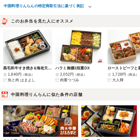
中国料理りんらんの特定商取引法に基づく表記
このお弁当を見た人にオススメ
黒毛和牛すき焼き&海老天ぷら
ハラミ御膳2段重DX
1,840円
2,052円
1,728円
（税込）
（税込）
（税込）
魚と肉 はまよし
肉重つづみ
大人輝
中国料理りんらんに似た条件の店舗