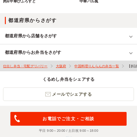
肉&中華びふろすと
中華バル風
都道府県からさがす
都道府県から店舗をさがす
都道府県からお弁当をさがす
仕出し弁当・宅配デリバリー
大阪府
中国料理りんらんの弁当一覧
【折
くるめし弁当をシェアする
メールでシェアする
お電話でご注文・ご相談
平日 9:00～20:00 / 土日祝 9:00～18:00