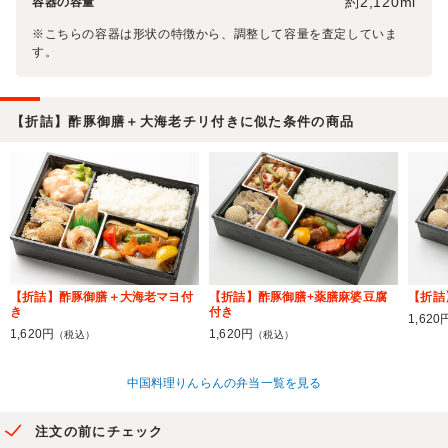
約2,120ml
容器の容量
※こちらの容器は形状の特徴から、調整して容量を査定していま
す。
【折詰】酢豚御膳＋大海老チリ付きに似た条件の商品
【折詰】酢豚御膳＋大海老マヨ付
【折詰】酢豚御膳+薬膳麻婆豆腐
【折詰
き
付き
1,620
1,620円
1,620円
（税込）
（税込）
中国料理りんらんの弁当一覧を見る
注文の前にチェック