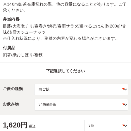
※340ml缶茶在庫切れの際、他の容量になることがあります。ご了
承ください。
弁当内容
酢豚/大海老チリ/春巻き/焼売/春雨サラダ/選べるごはん[約200g]/甘
味/淡雪カシューナッツ
※仕入れ状況により、副菜の内容が変わる場合がございます。
付属品
割箸/紙おしぼり/楊枝
下記選択してください
ご飯の種類
お飲み物
1,620円
税込