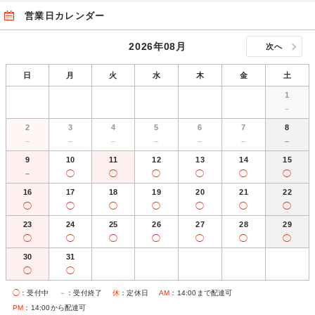
営業日カレンダー
2026年08月
次へ
日
月
火
水
木
金
土
1
－
2
3
4
5
6
7
8
－
－
－
－
－
－
－
9
10
11
12
13
14
15
－
◯
◯
◯
◯
◯
◯
16
17
18
19
20
21
22
◯
◯
◯
◯
◯
◯
◯
23
24
25
26
27
28
29
◯
◯
◯
◯
◯
◯
◯
30
31
◯
◯
◯
：受付中
－
：受付終了
休
：定休日
AM
：14:00まで配達可
PM
：14:00から配達可