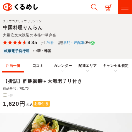
チュウゴクリョウリリンラン
中国料理りんらん
大量注文大歓迎の本格中華弁当
4.35
76
0
早配・遅配率
%
件
帳票電子発行可
中華・韓国
弁当一覧
口コミ
カレンダー
配達エリア
キャンセル規定
【折詰】酢豚御膳＋大海老チリ付き
商品番号：78173
-
件
1,620円
お茶付き
税込