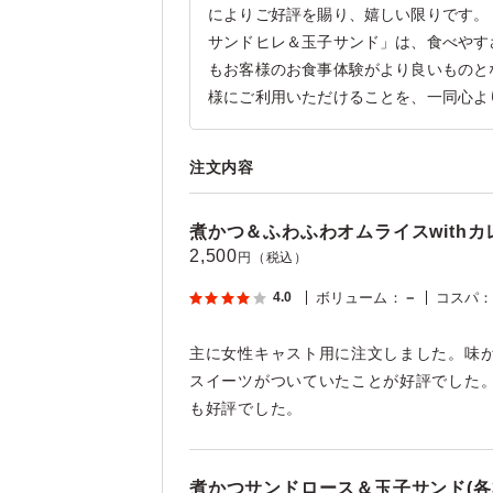
によりご好評を賜り、嬉しい限りです。
サンドヒレ＆玉子サンド」は、食べやす
もお客様のお食事体験がより良いものと
様にご利用いただけることを、一同心よ
注文内容
煮かつ＆ふわふわオムライスwithカ
2,500
円（税込）
4.0
ボリューム
：
－
コスパ
主に女性キャスト用に注文しました。味
スイーツがついていたことが好評でした
も好評でした。
煮かつサンドロース＆玉子サンド(各