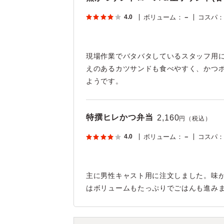
4.0
ボリューム
：
－
コスパ
現場作業でバタバタしているスタッフ用
えのあるカツサンドも食べやすく、かつ
ようです。
特撰ヒレかつ弁当
2,160
円（税込）
4.0
ボリューム
：
－
コスパ
主に男性キャスト用に注文しました。味
はボリュームもたっぷりでごはんも進み