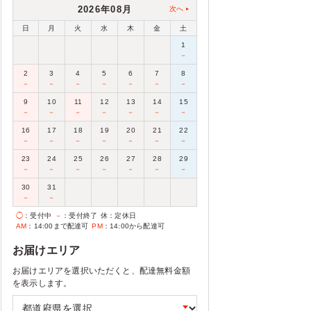
2026年08月
次へ
日
月
火
水
木
金
土
1
－
2
3
4
5
6
7
8
－
－
－
－
－
－
－
9
10
11
12
13
14
15
－
－
－
－
－
－
－
16
17
18
19
20
21
22
－
－
－
－
－
－
－
23
24
25
26
27
28
29
－
－
－
－
－
－
－
30
31
－
－
◯
：受付中
－
：受付終了
休
：定休日
AM
：14:00まで配達可
PM
：14:00から配達可
お届けエリア
お届けエリアを選択いただくと、配達無料金額
を表示します。