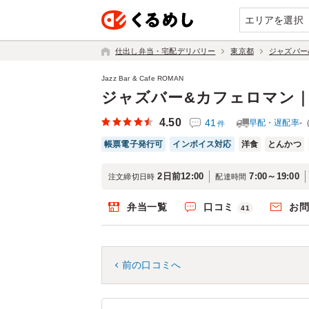
エリアを選択
仕出し弁当・宅配デリバリー
東京都
ジャズバー
Jazz Bar & Cafe ROMAN
ジャズバー&カフェロマン
4.50
41
早配・遅配率
-
件
帳票電子発行可
インボイス対応
洋食
とんかつ
2日前12:00
7:00～19:00
注文締切日時
配達時間
弁当一覧
口コミ
お
41
前の口コミへ