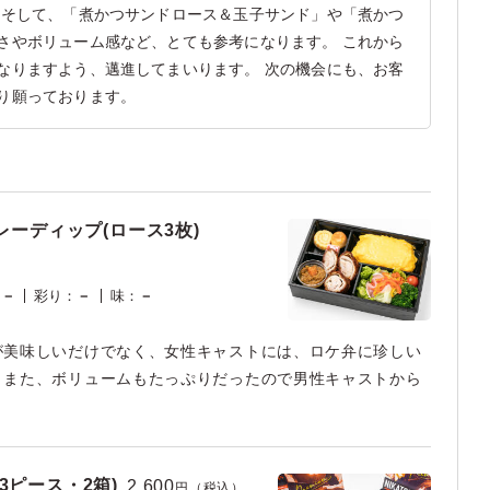
 そして、「煮かつサンドロース＆玉子サンド」や「煮かつ
さやボリューム感など、とても参考になります。 これから
なりますよう、邁進してまいります。 次の機会にも、お客
り願っております。
レーディップ(ロース3枚)
：
－
彩り
：
－
味
：
－
が美味しいだけでなく、女性キャストには、ロケ弁に珍しい
。また、ボリュームもたっぷりだったので男性キャストから
3ピース・2箱)
2,600
円（税込）