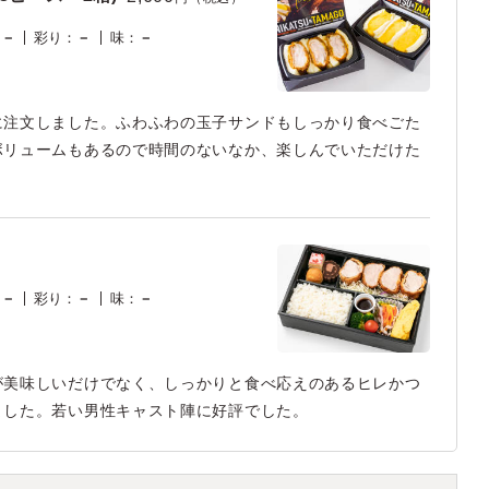
：
－
彩り
：
－
味
：
－
に注文しました。ふわふわの玉子サンドもしっかり食べごた
ボリュームもあるので時間のないなか、楽しんでいただけた
：
－
彩り
：
－
味
：
－
が美味しいだけでなく、しっかりと食べ応えのあるヒレかつ
ました。若い男性キャスト陣に好評でした。