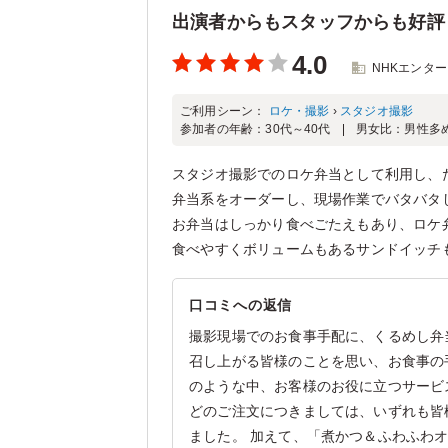
出演者からもスタッフからも好評
4.0
NHKエンタ
ご利用シーン：
ロケ・撮影
›
スタジオ撮影
参加者の年齢：
30代～40代
男女比：
男性多
スタジオ撮影でのロケ弁当として利用し、
弁当系をオーダーし、現場作業でバタバタ
お弁当はしっかり食べごたえもあり、ロケ
食べやすくボリュームもあるサンドイッチ
口コミへの返信
撮影現場でのお食事手配に、くるめし弁
召し上がる皆様のことを思い、お食事の
のような中、お客様のお役に立つサービ
どのご注文につきましては、いずれも皆
ました。 加えて、「煮かつ＆ふわふわオ