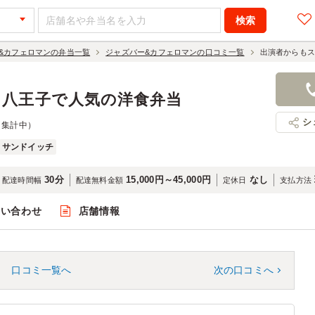
&カフェロマンの弁当一覧
ジャズバー&カフェロマンの口コミ一覧
出演者からもス
｜八王子で人気の洋食弁当
シ
（集計中）
サンドイッチ
30分
15,000円～45,000円
なし
配達時間幅
配達無料金額
定休日
支払方法
問い合わせ
店舗情報
口コミ一覧へ
次の口コミへ