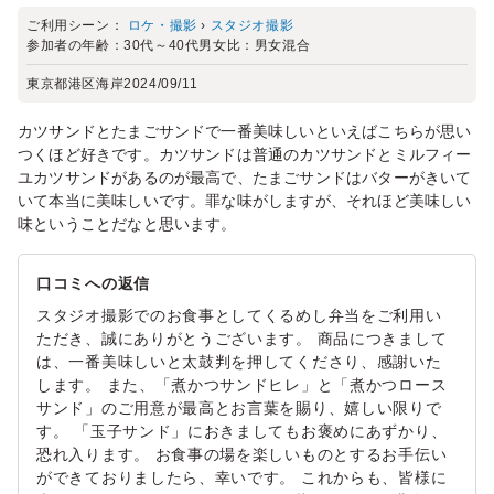
ご利用シーン：
ロケ・撮影
›
スタジオ撮影
参加者の年齢：
30代～40代
男女比：
男女混合
東京都港区海岸
2024/09/11
カツサンドとたまごサンドで一番美味しいといえばこちらが思い
つくほど好きです。カツサンドは普通のカツサンドとミルフィー
ユカツサンドがあるのが最高で、たまごサンドはバターがきいて
いて本当に美味しいです。罪な味がしますが、それほど美味しい
味ということだなと思います。
口コミへの返信
スタジオ撮影でのお食事としてくるめし弁当をご利用い
ただき、誠にありがとうございます。 商品につきまして
は、一番美味しいと太鼓判を押してくださり、感謝いた
します。 また、「煮かつサンドヒレ」と「煮かつロース
サンド」のご用意が最高とお言葉を賜り、嬉しい限りで
す。 「玉子サンド」におきましてもお褒めにあずかり、
恐れ入ります。 お食事の場を楽しいものとするお手伝い
ができておりましたら、幸いです。 これからも、皆様に