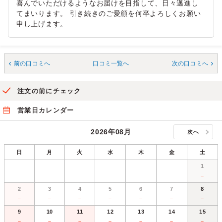
喜んでいただけるようなお届けを目指して、日々邁進し
てまいります。 引き続きのご愛顧を何卒よろしくお願い
申し上げます。
前の口コミへ
口コミ一覧へ
次の口コミへ
注文の前にチェック
営業日カレンダー
2026年08月
次へ
日
月
火
水
木
金
土
1
－
2
3
4
5
6
7
8
－
－
－
－
－
－
－
9
10
11
12
13
14
15
－
－
－
－
－
－
－