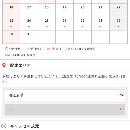
16
17
18
19
20
21
22
－
－
－
－
－
－
－
23
24
25
26
27
28
29
－
－
－
－
－
－
－
30
31
－
－
◯
：受付中
－
：受付終了
休
：定休日
AM
：14:00まで配達可
PM
：14:00から配達可
配達エリア
お届けエリアを選択していただくと、該当エリアの配達無料金額が表示されま
す。
キャンセル規定