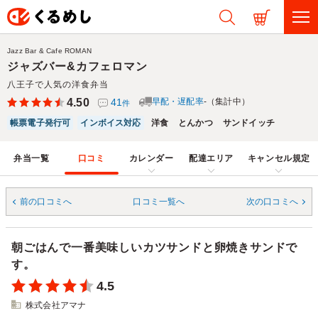
Jazz Bar & Cafe ROMAN
ジャズバー&カフェロマン
八王子で人気の洋食弁当
4.50
41
早配・遅配率
-（集計中）
件
帳票電子発行可
インボイス対応
洋食
とんかつ
サンドイッチ
弁当一覧
口コミ
カレンダー
配達エリア
キャンセル規定
前の口コミへ
口コミ一覧へ
次の口コミへ
朝ごはんで一番美味しいカツサンドと卵焼きサンドで
す。
4.5
株式会社アマナ