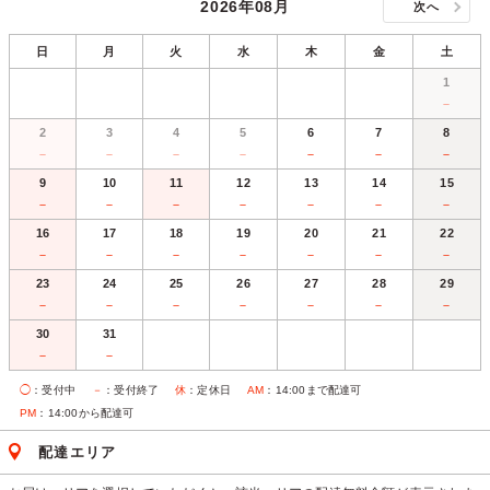
2026年08月
次へ
日
月
火
水
木
金
土
1
－
2
3
4
5
6
7
8
－
－
－
－
－
－
－
9
10
11
12
13
14
15
－
－
－
－
－
－
－
16
17
18
19
20
21
22
－
－
－
－
－
－
－
23
24
25
26
27
28
29
－
－
－
－
－
－
－
30
31
－
－
◯
：受付中
－
：受付終了
休
：定休日
AM
：14:00まで配達可
PM
：14:00から配達可
配達エリア