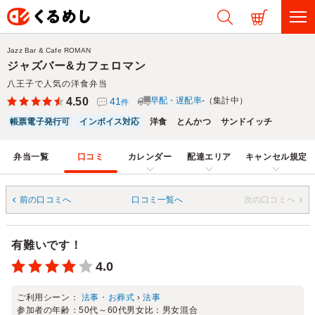
Jazz Bar & Cafe ROMAN
ジャズバー&カフェロマン
八王子で人気の洋食弁当
4.50
41
早配・遅配率
-（集計中）
件
帳票電子発行可
インボイス対応
洋食
とんかつ
サンドイッチ
弁当一覧
口コミ
カレンダー
配達エリア
キャンセル規定
前の口コミへ
口コミ一覧へ
次の口コミへ
有難いです！
4.0
ご利用シーン：
法事・お葬式
›
法事
参加者の年齢：
50代～60代
男女比：
男女混合