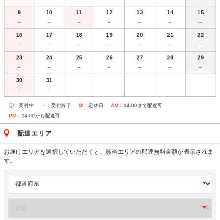
9
10
11
12
13
14
15
－
－
－
－
－
－
－
16
17
18
19
20
21
22
－
－
－
－
－
－
－
23
24
25
26
27
28
29
－
－
－
－
－
－
－
30
31
－
－
◯
：受付中
－
：受付終了
休
：定休日
AM
：14:00まで配達可
PM
：14:00から配達可
配達エリア
お届けエリアを選択していただくと、該当エリアの配達無料金額が表示されま
す。