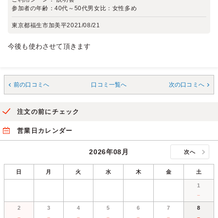
参加者の年齢：
40代～50代
男女比：
女性多め
東京都福生市加美平
2021/08/21
今後も使わさせて頂きます
前の口コミへ
口コミ一覧へ
次の口コミへ
注文の前にチェック
営業日カレンダー
2026年08月
次へ
日
月
火
水
木
金
土
1
－
2
3
4
5
6
7
8
－
－
－
－
－
－
－