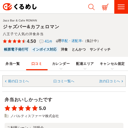
Jazz Bar & Cafe ROMAN
ジャズバー&カフェロマン
八王子で人気の洋食弁当
4.50
41
早配・遅配率
-（集計中）
件
帳票電子発行可
インボイス対応
洋食
とんかつ
サンドイッチ
弁当一覧
口コミ
カレンダー
配達エリア
キャンセル規定
前の口コミへ
口コミ一覧へ
次の口コミへ
弁当おいしかったです
5.0
ノバルティスファーマ株式会社
ご利用シーン：
説明会