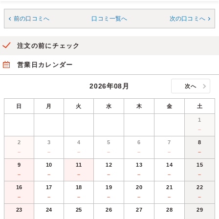
前の口コミへ
口コミ一覧へ
次の口コミへ
注文の前にチェック
営業日カレンダー
2026年08月
次へ
日
月
火
水
木
金
土
1
－
2
3
4
5
6
7
8
－
－
－
－
－
－
－
9
10
11
12
13
14
15
－
－
－
－
－
－
－
16
17
18
19
20
21
22
－
－
－
－
－
－
－
23
24
25
26
27
28
29