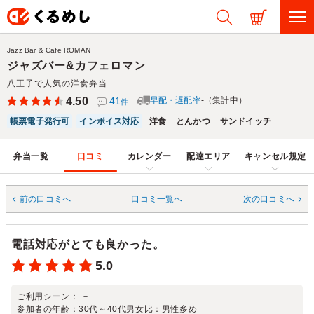
Jazz Bar & Cafe ROMAN
ジャズバー&カフェロマン
八王子で人気の洋食弁当
4.50
41
早配・遅配率
-（集計中）
件
帳票電子発行可
インボイス対応
洋食
とんかつ
サンドイッチ
弁当一覧
口コミ
カレンダー
配達エリア
キャンセル規定
前の口コミへ
口コミ一覧へ
次の口コミへ
電話対応がとても良かった。
5.0
ご利用シーン：
－
参加者の年齢：
30代～40代
男女比：
男性多め