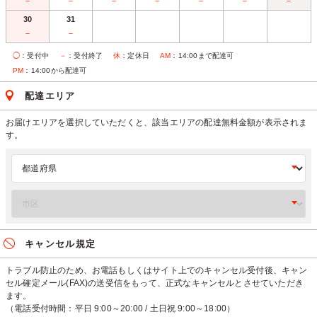
－
－
－
－
－
－
－
30
31
－
－
◯
：受付中
－
：受付終了
休
：定休日
AM
：14:00まで配達可
PM
：14:00から配達可
配達エリア
お届けエリアを選択していただくと、該当エリアの配達無料金額が表示されま
す。
キャンセル規定
トラブル防止のため、お電話もしくはサイト上でのキャンセル受付後、キャン
セル確定メール(FAX)の送受信をもって、正式なキャンセルとさせていただき
ます。
（電話受付時間：平日 9:00～20:00 / 土日祝 9:00～18:00）