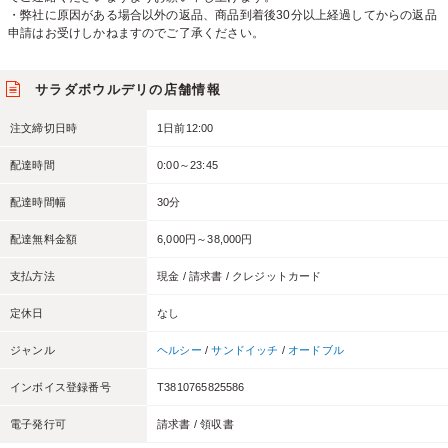
・弊社に原因がある場合以外の返品、商品到着後30分以上経過してからの返品
申請はお受けしかねますのでご了承ください。
サラダボウルデリの店舗情報
注文締切日時
1日前12:00
配達時間
0:00～23:45
配達時間幅
30分
配達無料金額
6,000円～38,000円
支払方法
現金 / 請求書 / クレジットカード
定休日
なし
ジャンル
ヘルシー
/
サンドイッチ
/
オードブル
インボイス登録番号
T3810765825586
電子発行可
請求書 / 領収書