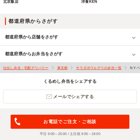
北京飯店
洋食KEN
都道府県からさがす
都道府県から店舗をさがす
都道府県からお弁当をさがす
仕出し弁当・宅配デリバリー
東京都
サラダボウルデリの弁当一覧
N.Y
くるめし弁当をシェアする
メールでシェアする
お電話でご注文・ご相談
平日 9:00～20:00 / 土日祝 9:00～18:00