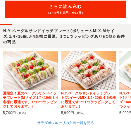
さらに読み込む
（1～
5
件を表示 / 全14件）
N.Y.ベーグルサンドイッチプレート(ボリュームMIX.Mサイ
ズ.1/4×16個.3-4名様に最適。1つ1つラッピングあり)に似た条件
の商品
夏限定！夏のベーグルサンドイッ
N.Y.ベーグルサンドイッチプレー
N.Y
チプレート(Mサイズ.1/4×16個.3-4
ト(スイーツMIX.1/4×20個.4-5名様
ト(ク
名様に最適です。1つ1つラッピン
に最適です1つ1つラッピングして
ズ.1/
グしております。)
おります。)
つラッ
5,790円
5,990円
5,990
（税込）
（税込）
サラダボウルデリの弁当一覧を見る