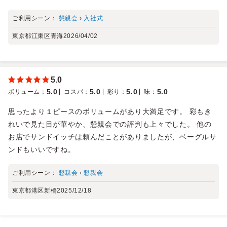
ご利用シーン：
懇親会
›
入社式
東京都江東区青海
2026/04/02
5.0
5.0
5.0
5.0
5.0
ボリューム
：
コスパ
：
彩り
：
味
：
思ったより１ピースのボリュームがあり大満足です。 彩もき
れいで見た目が華やか、懇親会での評判も上々でした。 他の
お店でサンドイッチは頼んだことがありましたが、ベーグルサ
ンドもいいですね。
ご利用シーン：
懇親会
›
懇親会
東京都港区新橋
2025/12/18