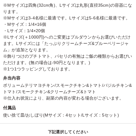
※Mサイズは四角(32cm角)、Lサイズは丸形(直径35cm)の容器にな
ります。
※Mサイズは3-4名様に最適です。Lサイズは5-6名様に最適です。
・Mサイズ：1/4×16個
・Lサイズ：1/4×20個
※Lサイズ(＋1000円)へのご変更はプルダウンからお選びいただけ
ます。Lサイズには「たっぷりクリームチーズ&ブルーベリージャ
ム」が追加となります。
※飾りつけのプチトマト、パセリの有無はご飯の種類からお選びい
ただけます。(無の場合は‐90円となります。)
※1つ1つラッピングしております。
弁当内容
ボリュームテリマヨチキン/スモークチキン&トマト/バジルチキン&
トマト/スモークチキン&クリームチーズ&トマト
※仕入れ状況により、副菜の内容が変わる場合がございます。
付属品
使い捨て皿/おしぼり(Mサイズ：4セット/Lサイズ：5セット)
下記選択してください