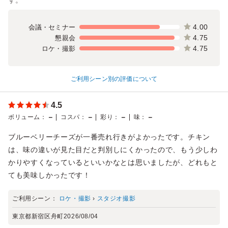
4.00
会議・セミナー
4.75
懇親会
4.75
ロケ・撮影
ご利用シーン別の評価について
4.5
－
－
－
－
ボリューム
：
コスパ
：
彩り
：
味
：
ブルーベリーチーズが一番売れ行きがよかったです。チキン
は、味の違いが見た目だと判別しにくかったので、もう少しわ
かりやすくなっているといいかなとは思いましたが、どれもと
ても美味しかったです！
ご利用シーン：
ロケ・撮影
›
スタジオ撮影
東京都新宿区舟町
2026/08/04