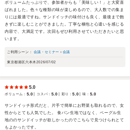
ボリュームたっぷりで、参加者からも「美味しい！」と大変喜
ばれました。色々な種類の味が楽しめるので、大人数での集ま
りには最適ですね。サンドイッチの味付けも良く、最後まで飽
きずに楽しむことができました。丁寧な梱包と心遣いを感じる
内容で、大満足です。次回もぜひ利用させていただきたいと思
います。
ご利用シーン：
会議・セミナー
›
会議
東京都港区六本木
2026/07/02
5.0
5.0
5.0
5.0
5.0
ボリューム
：
コスパ
：
彩り
：
味
：
サンドイッチ形式だと、片手で簡単にお野菜も取れるので、女
性からとても人気でした。 食パン生地ではなく、ベーグル生
地ののサンドイッチが欲しかったのでこちらで見つけられとて
もよかったです。