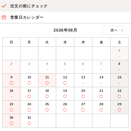
注文の前にチェック
営業日カレンダー
2026年08月
次へ
日
月
火
水
木
金
土
1
－
2
3
4
5
6
7
8
－
－
－
－
－
－
－
9
10
11
12
13
14
15
◯
◯
◯
◯
－
－
－
16
17
18
19
20
21
22
－
◯
◯
◯
◯
◯
◯
23
24
25
26
27
28
29
◯
◯
◯
◯
◯
◯
◯
30
31
◯
◯