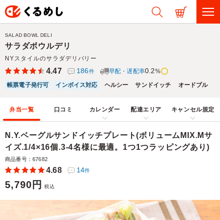
SALAD BOWL DELI
サラダボウルデリ
NYスタイルのサラダデリバリー
4.47
186
0.2
早配・遅配率
%
件
帳票電子発行可
インボイス対応
ヘルシー
サンドイッチ
オードブル
弁当一覧
口コミ
カレンダー
配達エリア
キャンセル規定
N.Y.ベーグルサンドイッチプレート(ボリュームMIX.Mサ
イズ.1/4×16個.3-4名様に最適。1つ1つラッピングあり)
商品番号：67682
4.68
14
件
5,790円
税込