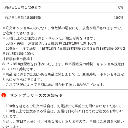
納品日1日前 17:59まで
0%
納品日1日前 18:00以降
100%
※注文キャンセルのみでなく、食数減の場合にも、規定が適用されますので、
ご注意くださいませ。
※50食以上のご注文は締切・キャンセル規定が異なります。
50食～99食 注文締切：2日前18時 2日前18時以降 100%
100食～ 注文締切：4日前18時 4日前18時以降 30％ 3日前18時以降 50％ 2
日前18時以降 100％
【夏季休業の配達】
8/15～8/18は配達をお休みいたします。8/19配達分の締切・キャンセル規定は
8/17 17:00締切です。
※商品名に締切の記載がある商品に関しましては、変更締切・キャンセル規定
ともにそちらに準じます。
※ご注文状況によって早期に締め切らせて頂く場合がございます。
サンドブラザーズのお知らせ
・100食を超えるご注文の場合は、お電話にて事前にお問い合わせください。
・100食以上で注文される場合は、お届け日の前々日までにご注文をお願いい
たします。
ただし、前日でも受け付け可能な場合もありますので、事前にご連絡をお願い
いたします。