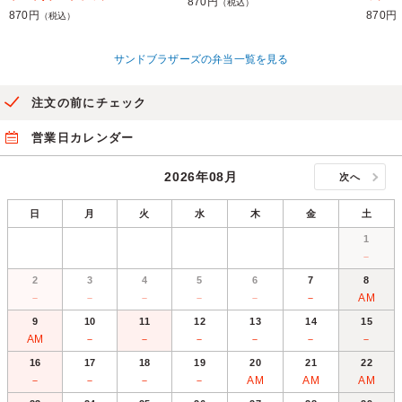
870円
（税込）
870円
870円
（税込）
サンドブラザーズの弁当一覧を見る
注文の前にチェック
営業日カレンダー
2026年08月
次へ
日
月
火
水
木
金
土
1
－
2
3
4
5
6
7
8
－
－
－
－
－
－
AM
9
10
11
12
13
14
15
AM
－
－
－
－
－
－
16
17
18
19
20
21
22
－
－
－
－
AM
AM
AM