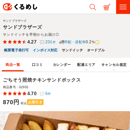
サンドブラザーズ
サンドブラザーズ
サンドイッチを早朝からお届け◎
4.27
231
0.2
早配・遅配率
%
件
帳票電子発行可
インボイス対応
サンドイッチ
オードブル
商品一覧
口コミ
カレンダー
配達エリア
キャンセル規定
ごちそう照焼チキンサンドボックス
商品番号：62955
4.70
5
件
870円
お茶付き
税込