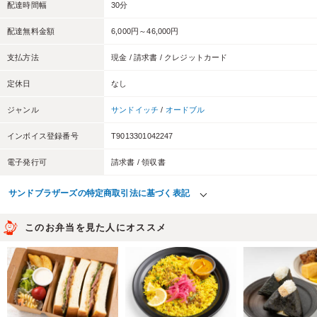
配達時間幅
30分
配達無料金額
6,000円～46,000円
支払方法
現金 / 請求書 / クレジットカード
定休日
なし
ジャンル
サンドイッチ
/
オードブル
インボイス登録番号
T9013301042247
電子発行可
請求書 / 領収書
サンドブラザーズの特定商取引法に基づく表記
このお弁当を見た人にオススメ