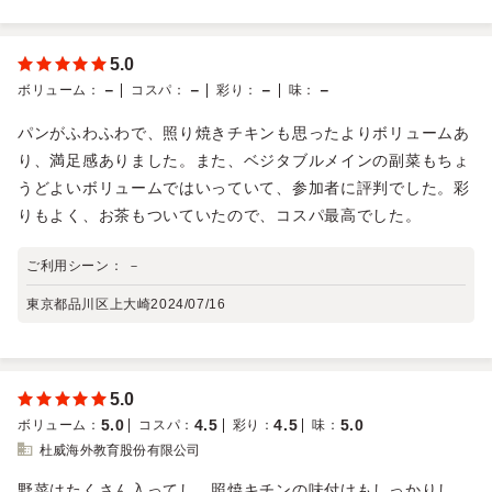
5.0
－
－
－
－
ボリューム
：
コスパ
：
彩り
：
味
：
パンがふわふわで、照り焼きチキンも思ったよりボリュームあ
り、満足感ありました。また、ベジタブルメインの副菜もちょ
うどよいボリュームではいっていて、参加者に評判でした。彩
りもよく、お茶もついていたので、コスパ最高でした。
ご利用シーン：
－
東京都品川区上大崎
2024/07/16
5.0
5.0
4.5
4.5
5.0
ボリューム
：
コスパ
：
彩り
：
味
：
杜威海外教育股份有限公司
野菜はたくさん入ってし、照焼キチンの味付けもしっかりし