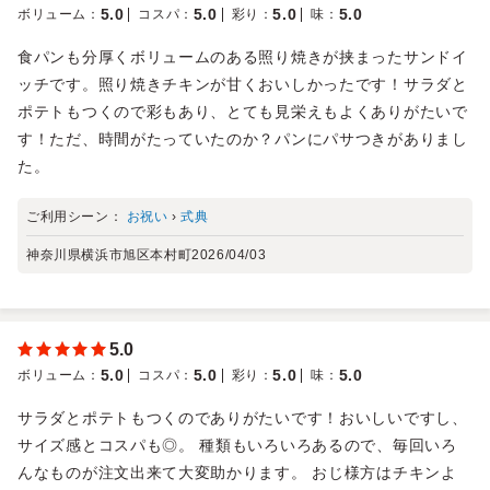
5.0
5.0
5.0
5.0
ボリューム
：
コスパ
：
彩り
：
味
：
食パンも分厚くボリュームのある照り焼きが挟まったサンドイ
ッチです。照り焼きチキンが甘くおいしかったです！サラダと
ポテトもつくので彩もあり、とても見栄えもよくありがたいで
す！ただ、時間がたっていたのか？パンにパサつきがありまし
た。
ご利用シーン：
お祝い
›
式典
神奈川県横浜市旭区本村町
2026/04/03
5.0
5.0
5.0
5.0
5.0
ボリューム
：
コスパ
：
彩り
：
味
：
サラダとポテトもつくのでありがたいです！おいしいですし、
サイズ感とコスパも◎。 種類もいろいろあるので、毎回いろ
んなものが注文出来て大変助かります。 おじ様方はチキンよ