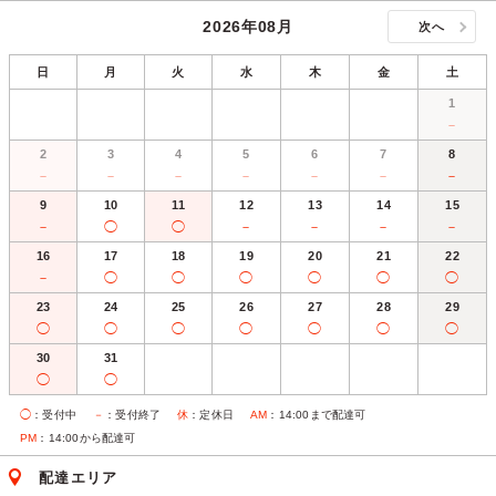
2026年08月
次へ
日
月
火
水
木
金
土
1
－
2
3
4
5
6
7
8
－
－
－
－
－
－
－
9
10
11
12
13
14
15
－
◯
◯
－
－
－
－
16
17
18
19
20
21
22
－
◯
◯
◯
◯
◯
◯
23
24
25
26
27
28
29
◯
◯
◯
◯
◯
◯
◯
30
31
◯
◯
◯
：受付中
－
：受付終了
休
：定休日
AM
：14:00まで配達可
PM
：14:00から配達可
配達エリア