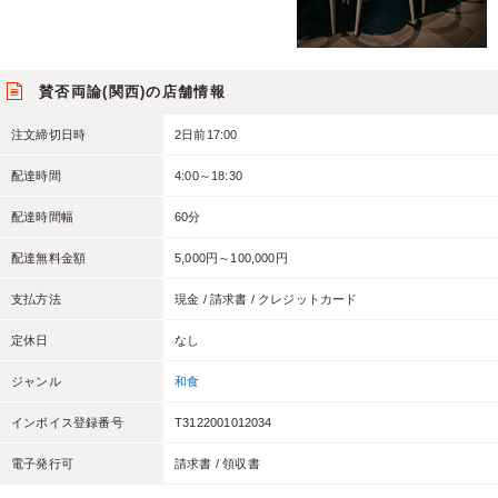
賛否両論(関西)の店舗情報
注文締切日時
2日前17:00
配達時間
4:00～18:30
配達時間幅
60分
配達無料金額
5,000円～100,000円
支払方法
現金 / 請求書 / クレジットカード
定休日
なし
ジャンル
和食
インボイス登録番号
T3122001012034
電子発行可
請求書 / 領収書