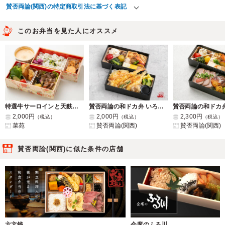
賛否両論(関西)の特定商取引法に基づく表記
このお弁当を見た人にオススメ
特選牛サーロインと天麩羅 真田膳
賛否両論の和ドカ弁 いろいろ天ぷらご飯
2,000円
2,000円
2,300円
（税込）
（税込）
（税込）
菜苑
賛否両論(関西)
賛否両論(関西)
賛否両論(関西)に似た条件の店舗
六文銭
会席のふる川