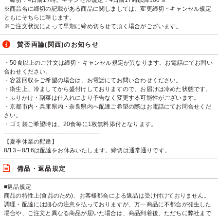
締切：4日前17時。キャンセル規定：4日前17時以降100％
※商品名に締切の記載がある商品に関しましては、変更締切・キャンセル規定
ともにそちらに準じます。
※ご注文状況によって早期に締め切らせて頂く場合がございます。
賛否両論(関西)のお知らせ
・50食以上のご注文は締切・キャンセル規定が異なります。お電話にてお問い
合わせください。
・容器回収をご希望の場合は、お電話にてお問い合わせください。
・衛生上、冷ましてから盛付けしておりますので、お届けは冷めた状態です。
・ふりかけ・副菜は仕入れにより予告なく変更する可能性がございます。
・京都市内・兵庫県内・奈良県内へ配達ご希望の際はお電話にてお問合せくだ
さい。
・ゴミ袋ご希望時は、20食毎に1枚無料添付となります。
-----------------------------------------------
【夏季休業の配達】
8/13～8/16は配達をお休みいたします。締切は通常通りです。
備品・返品規定
■返品規定
商品の特性上(食品のため)、お客様都合による返品は受け付けておりません。
調理・配達には細心の注意を払っておりますが、万一商品に不都合が発生した
場合や、ご注文と異なる商品が届いた場合は、商品到着後、ただちに弊社まで