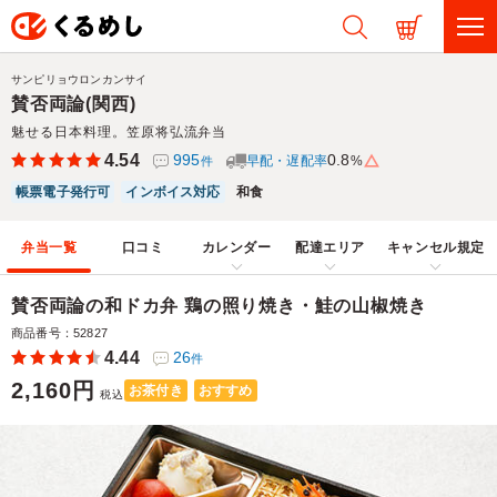
サンピリョウロンカンサイ
賛否両論(関西)
魅せる日本料理。笠原将弘流弁当
4.54
995
0.8
早配・遅配率
%
件
帳票電子発行可
インボイス対応
和食
弁当一覧
口コミ
カレンダー
配達エリア
キャンセル規定
賛否両論の和ドカ弁 鶏の照り焼き・鮭の山椒焼き
商品番号：52827
4.44
26
件
2,160円
お茶付き
おすすめ
税込