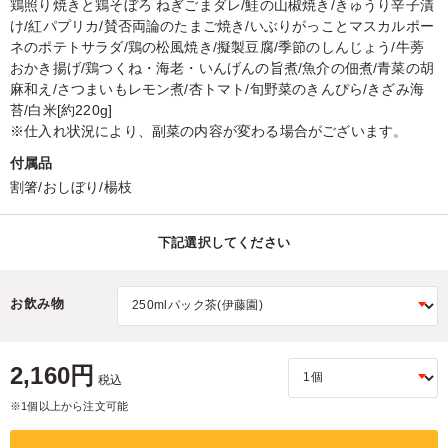
鶏照り焼きと鶏そぼろ ねぎごまダレ/鮭の山椒焼き/きゅうり辛子漬
け/紅パプリカ/賛否両論のたまご焼き/いぶりがっことマスカルポー
ネのポテトサラダ/鶏の松風焼き/擬製豆腐/季節のしんじょう/牛蒡
おかき揚げ/鶏つくね・海老・いんげんの旨煮/魚介の佃煮/青菜の胡
麻和え/さつまいもレモン煮/杏トマト/旬野菜のきんぴら/きざみ海
苔/白米[約220g]
※仕入れ状況により、副菜の内容が変わる場合がございます。
付属品
割箸/おしぼり/楊枝
下記選択してください
お飲み物
2,160円
税込
※1個以上から注文可能