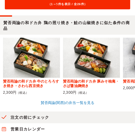
（1～
5
件を表示 / 全26件）
賛否両論の和ドカ弁 鶏の照り焼き・鮭の山椒焼きに似た条件の商
品
賛否両論の和ドカ弁 牛のとろろす
賛否両論の和ドカ弁 豚みそ柚庵・
賛否両
き焼き・さわら西京焼き
さば醤油麹焼き
2,000
2,300円
2,300円
（税込）
（税込）
賛否両論(関西)の弁当一覧を見る
注文の前にチェック
営業日カレンダー