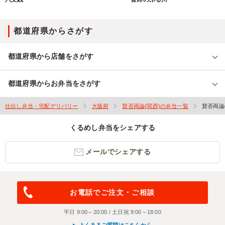
都道府県からさがす
都道府県から店舗をさがす
都道府県からお弁当をさがす
仕出し弁当・宅配デリバリー
大阪府
賛否両論(関西)の弁当一覧
賛否両論
くるめし弁当をシェアする
メールでシェアする
お電話でご注文・ご相談
平日 9:00～20:00 / 土日祝 9:00～18:00
よくあるご質問はこちらから