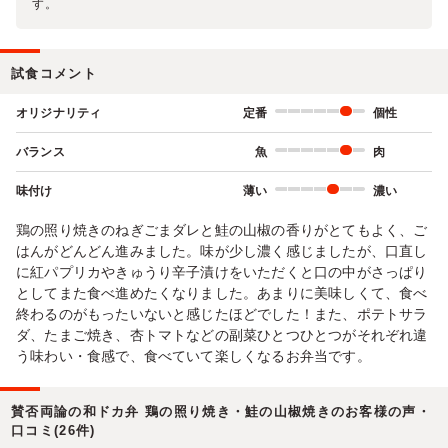
す。
試食コメント
オリジナリティ
定番
個性
バランス
魚
肉
味付け
薄い
濃い
鶏の照り焼きのねぎごまダレと鮭の山椒の香りがとてもよく、ご
はんがどんどん進みました。味が少し濃く感じましたが、口直し
に紅パプリカやきゅうり辛子漬けをいただくと口の中がさっぱり
としてまた食べ進めたくなりました。あまりに美味しくて、食べ
終わるのがもったいないと感じたほどでした！また、ポテトサラ
ダ、たまご焼き、杏トマトなどの副菜ひとつひとつがそれぞれ違
う味わい・食感で、食べていて楽しくなるお弁当です。
賛否両論の和ドカ弁 鶏の照り焼き・鮭の山椒焼きのお客様の声・
口コミ(26件)