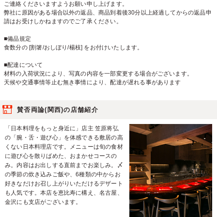
ご連絡くださいますようお願い申し上げます。
弊社に原因がある場合以外の返品、商品到着後30分以上経過してからの返品申
請はお受けしかねますのでご了承ください。
■備品規定
食数分の [割箸/おしぼり/楊枝] をお付けいたします。
■配達について
材料の入荷状況により、写真の内容を一部変更する場合がございます。
天候や交通事情等止む無き事情により、配達が遅れる事があります
賛否両論(関西)の店舗紹介
「日本料理をもっと身近に」店主 笠原将弘
の「腕・舌・遊び心」を体感できる敷居の高
くない日本料理店です。メニューは旬の食材
に遊び心を散りばめた、おまかせコースの
み。内容はお出しする直前までお楽しみ。〆
の季節の炊き込みご飯や、6種類の中からお
好きなだけお召し上がりいただけるデザート
も人気です。本店を恵比寿に構え、名古屋、
金沢にも支店がございます。