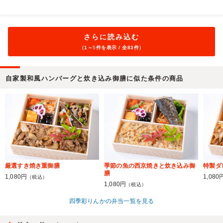
さらに読み込む
（1～
5
件を表示 / 全83件）
自家製和風ハンバーグと炊き込み御膳に似た条件の商品
厳選すき焼き重御膳
季節の魚の西京焼きと炊き込み御
特製ダ
膳
1,080円
1,080
（税込）
1,080円
（税込）
四季彩りんかの弁当一覧を見る