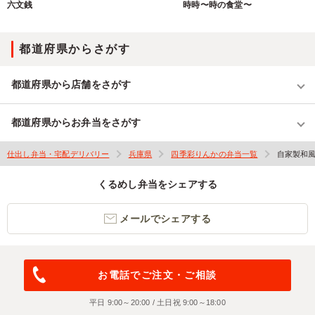
六文銭
時時〜時の食堂〜
都道府県からさがす
都道府県から店舗をさがす
都道府県からお弁当をさがす
仕出し弁当・宅配デリバリー
兵庫県
四季彩りんかの弁当一覧
自家製和
くるめし弁当をシェアする
メールでシェアする
お電話でご注文・ご相談
平日 9:00～20:00 / 土日祝 9:00～18:00