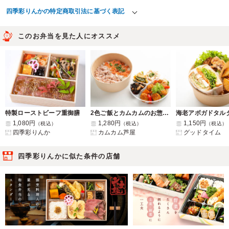
四季彩りんかの特定商取引法に基づく表記
このお弁当を見た人にオススメ
特製ローストビーフ重御膳
2色ご飯とカムカムのお惣菜3種と自家製鶏肉団子の黒酢あんかけ弁当
1,080円
1,280円
1,150円
（税込）
（税込）
（税込）
四季彩りんか
カムカム芦屋
グッドタイム
四季彩りんかに似た条件の店舗