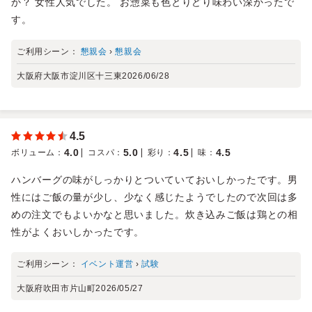
か？ 女性人気でした。 お惣菜も色とりどり味わい深かったで
す。
ご利用シーン：
懇親会
›
懇親会
大阪府大阪市淀川区十三東
2026/06/28
4.5
4.0
5.0
4.5
4.5
ボリューム
：
コスパ
：
彩り
：
味
：
ハンバーグの味がしっかりとついていておいしかったです。男
性にはご飯の量が少し、少なく感じたようでしたので次回は多
めの注文でもよいかなと思いました。炊き込みご飯は鶏との相
性がよくおいしかったです。
ご利用シーン：
イベント運営
›
試験
大阪府吹田市片山町
2026/05/27