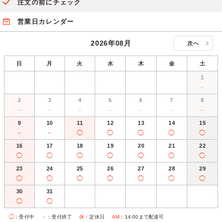
注文の前にチェック
営業日カレンダー
2026年08月
次へ
日
月
火
水
木
金
土
1
－
2
3
4
5
6
7
8
－
－
－
－
－
－
－
9
10
11
12
13
14
15
－
－
◯
◯
◯
◯
◯
16
17
18
19
20
21
22
◯
◯
◯
◯
◯
◯
◯
23
24
25
26
27
28
29
◯
◯
◯
◯
◯
◯
◯
30
31
◯
◯
◯
：受付中
－
：受付終了
休
：定休日
AM
：14:00まで配達可