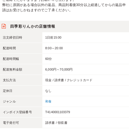
弊社に原因がある場合以外の返品、商品到着後30分以上経過してからの返品申
請はお受けしかねますのでご了承ください。
四季彩りんかの店舗情報
注文締切日時
1日前15:00
配達時間
8:00～20:00
配達時間幅
60分
配達無料金額
6,000円～70,000円
支払方法
現金 / 請求書 / クレジットカード
定休日
なし
ジャンル
和食
インボイス登録番号
T4140001103379
電子発行可
請求書 / 領収書