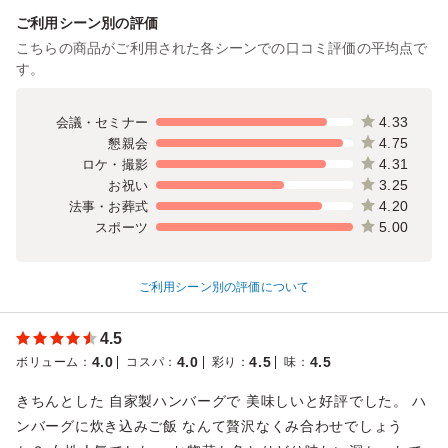
ご利用シーン別の評価
こちらの商品がご利用された各シーンでの口コミ評価の平均点で
す。
4.33
会議・セミナー
4.75
懇親会
4.31
ロケ・撮影
3.25
お祝い
4.20
法事・お葬式
5.00
スポーツ
ご利用シーン別の評価について
4.5
4.0
4.0
4.5
4.5
ボリューム
：
コスパ
：
彩り
：
味
：
きちんとした 自家製ハンバーグで 美味しいと好評でした。 ハ
ンバーグに炊き込みご飯 なんて贅沢なくみ合わせでしょう