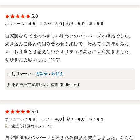
5.0
4.5
5.0
5.0
5.0
ボリューム
：
コスパ
：
彩り
：
味
：
自家製ならではのやさしい味わいのハンバーグが絶品でした。
炊き込みご飯との組み合わせも絶妙で、冷めても風味が落ち
ず、お弁当とは思えないクオリティの高さに大変驚きました。
ぜひまたお願いしたいです。
ご利用シーン：
懇親会
›
歓迎会
兵庫県神戸市東灘区深江南町
2026/05/01
5.0
4.0
4.0
4.0
4.5
ボリューム
：
コスパ
：
彩り
：
味
：
株式会社原宿サン・アド
自家製和風ハンバーグと炊き込み御膳を発注しました。みんな