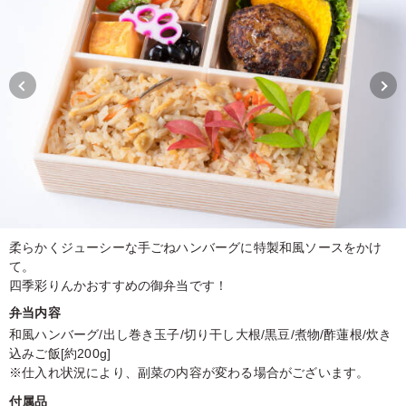
柔らかくジューシーな手ごねハンバーグに特製和風ソースをかけ
て。
四季彩りんかおすすめの御弁当です！
弁当内容
和風ハンバーグ/出し巻き玉子/切り干し大根/黒豆/煮物/酢蓮根/炊き
込みご飯[約200g]
※仕入れ状況により、副菜の内容が変わる場合がございます。
付属品