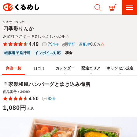
シキサイリンカ
四季彩りんか
お値打ちステーキ&しゃぶしゃぶ弁当
4.49
794
0.6
早配・遅配率
%
件
帳票電子発行可
インボイス対応
和食
弁当一覧
口コミ
カレンダー
配達エリア
キャンセル規定
自家製和風ハンバーグと炊き込み御膳
商品番号：34090
4.50
83
件
1,080円
税込