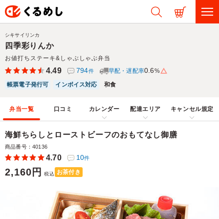
シキサイリンカ
四季彩りんか
お値打ちステーキ&しゃぶしゃぶ弁当
4.49
794
0.6
早配・遅配率
%
件
帳票電子発行可
インボイス対応
和食
弁当一覧
口コミ
カレンダー
配達エリア
キャンセル規定
海鮮ちらしとローストビーフのおもてなし御膳
商品番号：40136
4.70
10
件
2,160円
お茶付き
税込