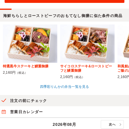
海鮮ちらしとローストビーフのおもてなし御膳に似た条件の商品
特選黒牛ステーキと鰻重御膳
サイコロステーキ&ローストビー
和風餡
フと鰻重御膳
ご飯の
2,160円
（税込）
2,160円
2,160
（税込）
四季彩りんかの弁当一覧を見る
注文の前にチェック
営業日カレンダー
2026年08月
次へ