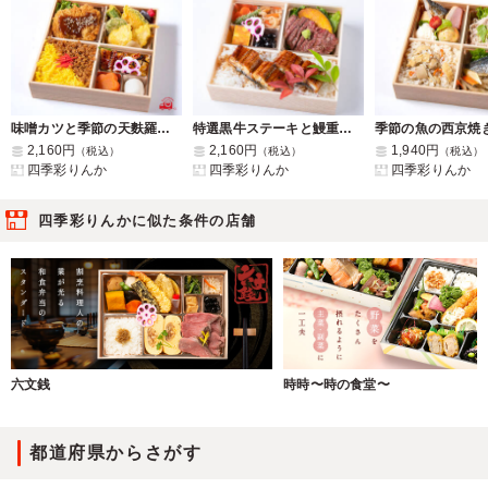
味噌カツと季節の天麩羅のそぼろ重御膳
特選黒牛ステーキと鰻重御膳
2,160円
2,160円
1,940円
（税込）
（税込）
（税込）
四季彩りんか
四季彩りんか
四季彩りんか
四季彩りんかに似た条件の店舗
六文銭
時時〜時の食堂〜
都道府県からさがす