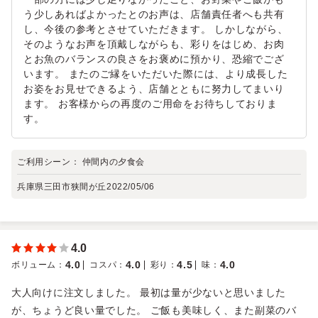
う少しあればよかったとのお声は、店舗責任者へも共有
し、今後の参考とさせていただきます。 しかしながら、
そのようなお声を頂戴しながらも、彩りをはじめ、お肉
とお魚のバランスの良さをお褒めに預かり、恐縮でござ
います。 またのご縁をいただいた際には、より成長した
お姿をお見せできるよう、店舗とともに努力してまいり
ます。 お客様からの再度のご用命をお待ちしておりま
す。
ご利用シーン：
仲間内の夕食会
兵庫県三田市狭間が丘
2022/05/06
4.0
4.0
4.0
4.5
4.0
ボリューム
：
コスパ
：
彩り
：
味
：
大人向けに注文しました。 最初は量が少ないと思いました
が、ちょうど良い量でした。 ご飯も美味しく、また副菜のバ