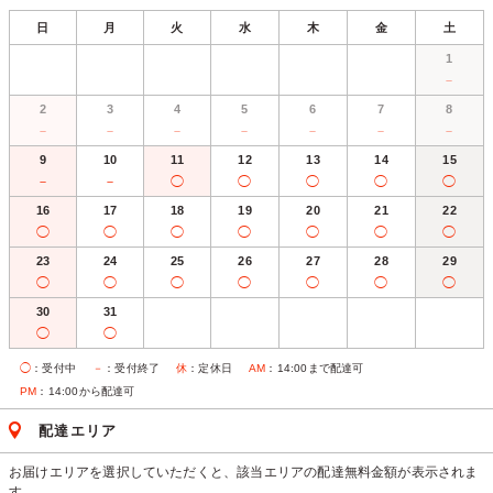
日
月
火
水
木
金
土
1
－
2
3
4
5
6
7
8
－
－
－
－
－
－
－
9
10
11
12
13
14
15
－
－
◯
◯
◯
◯
◯
16
17
18
19
20
21
22
◯
◯
◯
◯
◯
◯
◯
23
24
25
26
27
28
29
◯
◯
◯
◯
◯
◯
◯
30
31
◯
◯
◯
：受付中
－
：受付終了
休
：定休日
AM
：14:00まで配達可
PM
：14:00から配達可
配達エリア
お届けエリアを選択していただくと、該当エリアの配達無料金額が表示されま
す。