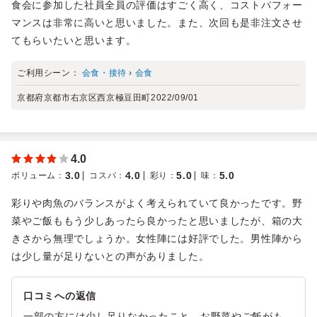
食会に参加した社員全員の評価はすごく高く、コストパフォー
マンスは非常に高いと思いました。また、次回も是非注文させ
てもらいたいと思います。
ご利用シーン：
会食・接待
›
会食
京都府京都市右京区西京極豆田町
2022/09/01
4.0
3.0
4.0
5.0
5.0
ボリューム
：
コスパ
：
彩り
：
味
：
彩りや肉魚のバランスがよく考えられていて良かったです。野
菜やご飯ももう少しあったら良かったと思いましたが、箱の大
きさから無理でしょうか。女性陣には好評でした。男性陣から
は少し量が足りないとの声がありました。
口コミへの返信
一部の方には少し足りなかったこと、お野菜やご飯がも