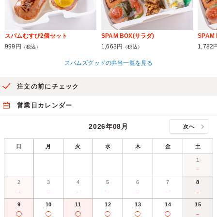
スパムむすび2個セット
SPAM BOX(サラダ)
SPAM
999円
1,663円
1,782
（税込）
（税込）
スパムズグッドの弁当一覧を見る
注文の前にチェック
営業日カレンダー
2026年08月
次へ
日
月
火
水
木
金
土
1
－
2
3
4
5
6
7
8
－
－
－
－
－
－
－
9
10
11
12
13
14
15
◯
◯
◯
◯
◯
◯
－