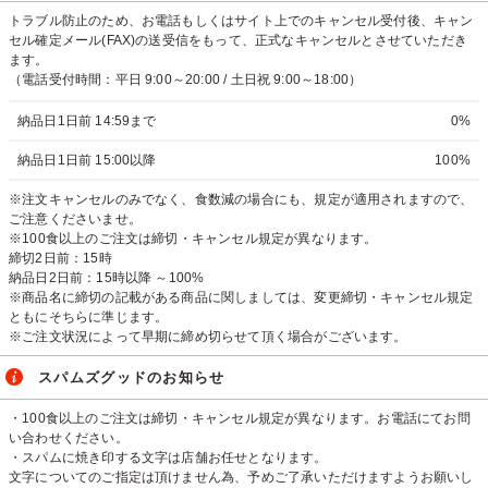
トラブル防止のため、お電話もしくはサイト上でのキャンセル受付後、キャン
セル確定メール(FAX)の送受信をもって、正式なキャンセルとさせていただき
ます。
（電話受付時間：平日 9:00～20:00 / 土日祝 9:00～18:00）
納品日1日前 14:59まで
0%
納品日1日前 15:00以降
100%
※注文キャンセルのみでなく、食数減の場合にも、規定が適用されますので、
ご注意くださいませ。
※100食以上のご注文は締切・キャンセル規定が異なります。
締切2日前：15時
納品日2日前：15時以降 ～100%
※商品名に締切の記載がある商品に関しましては、変更締切・キャンセル規定
ともにそちらに準じます。
※ご注文状況によって早期に締め切らせて頂く場合がございます。
スパムズグッドのお知らせ
・100食以上のご注文は締切・キャンセル規定が異なります。お電話にてお問
い合わせください。
・スパムに焼き印する文字は店舗お任せとなります。
文字についてのご指定は頂けません為、予めご了承いただけますようお願いし