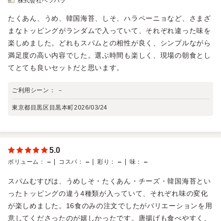
株式会社ベツバラ
たくあん、うめ、韓国海苔、しそ、ハラペーニョなど、さまざ
まなトッピングがランダムで入っていて、それぞれ違った味を
楽しめました。どれもスパムとの相性が良く、シンプルながら
満足度の高い内容でした。選ぶ時間も楽しく、現場の朝食とし
てとても良いセットだと思います。
ご利用シーン：
－
東京都目黒区目黒本町
2026/03/24
5.0
－
－
－
－
ボリューム
：
コスパ
：
彩り
：
味
：
スパムむすびは、うめしそ・たくあん・チーズ・韓国海苔とい
ったトッピングの違う4種類が入っていて、それぞれ味の変化
が楽しめました。16食のみの注文でしたがバリエーションを用
意してくださったのが嬉しかったです。唐揚げも食べやすく、