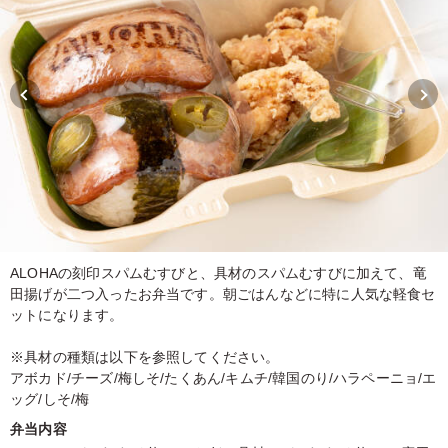
ALOHAの刻印スパムむすびと、具材のスパムむすびに加えて、竜
田揚げが二つ入ったお弁当です。朝ごはんなどに特に人気な軽食セ
ットになります。
※具材の種類は以下を参照してください。
アボカド/チーズ/梅しそ/たくあん/キムチ/韓国のり/ハラペーニョ/エ
ッグ/しそ/梅
弁当内容