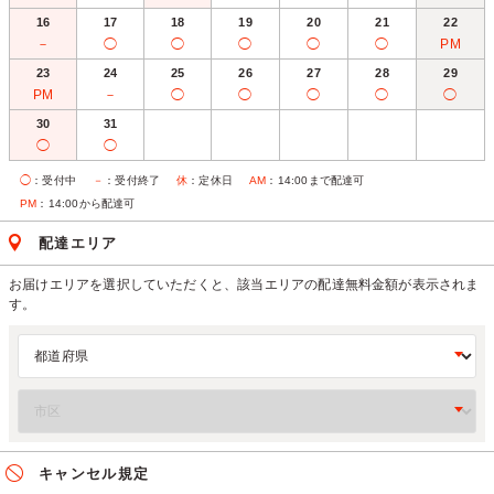
16
17
18
19
20
21
22
－
◯
◯
◯
◯
◯
PM
23
24
25
26
27
28
29
PM
－
◯
◯
◯
◯
◯
30
31
◯
◯
◯
：受付中
－
：受付終了
休
：定休日
AM
：14:00まで配達可
PM
：14:00から配達可
配達エリア
お届けエリアを選択していただくと、該当エリアの配達無料金額が表示されま
す。
キャンセル規定