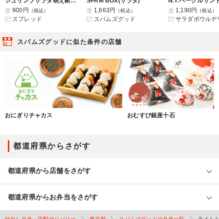
シュリンプサラダ萌え断サンドと手作りデリ2種
SPAM BOX(サラダ)
900円
1,663円
1,190円
（税込）
（税込）
（税込）
スプレッド
スパムズグッド
サラダボウルデ
スパムズグッドに似た条件の店舗
おにぎりチャカス
おむすび銀座十石
都道府県からさがす
都道府県から店舗をさがす
都道府県からお弁当をさがす
仕出し弁当・宅配デリバリー
東京都
スパムズグッドの弁当一覧
ライト