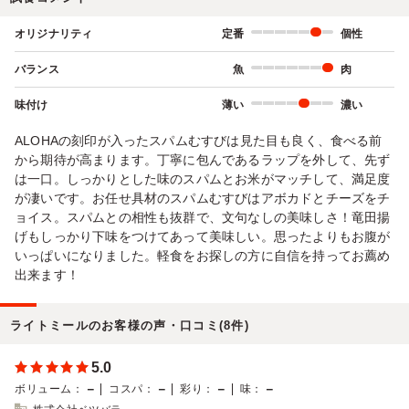
オリジナリティ
定番
個性
バランス
魚
肉
味付け
薄い
濃い
ALOHAの刻印が入ったスパムむすびは見た目も良く、食べる前
から期待が高まります。丁寧に包んであるラップを外して、先ず
は一口。しっかりとした味のスパムとお米がマッチして、満足度
が凄いです。お任せ具材のスパムむすびはアボカドとチーズをチ
ョイス。スパムとの相性も抜群で、文句なしの美味しさ！竜田揚
げもしっかり下味をつけてあって美味しい。思ったよりもお腹が
いっぱいになりました。軽食をお探しの方に自信を持ってお薦め
出来ます！
ライトミールのお客様の声・口コミ(8件)
5.0
－
－
－
－
ボリューム
：
コスパ
：
彩り
：
味
：