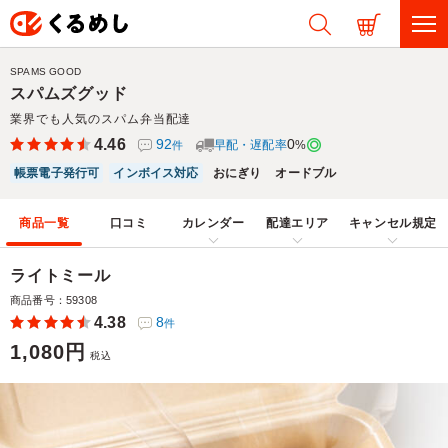
SPAMS GOOD
スパムズグッド
業界でも人気のスパム弁当配達
4.46
92
0
早配・遅配率
%
件
帳票電子発行可
インボイス対応
おにぎり
オードブル
商品一覧
口コミ
カレンダー
配達エリア
キャンセル規定
ライトミール
商品番号：59308
4.38
8
件
1,080円
税込