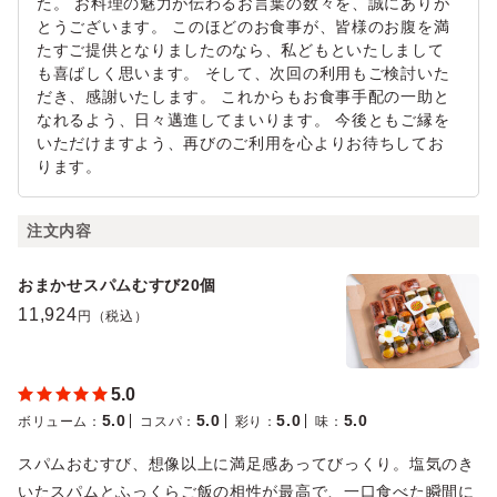
た。 お料理の魅力が伝わるお言葉の数々を、誠にありが
とうございます。 このほどのお食事が、皆様のお腹を満
たすご提供となりましたのなら、私どもといたしまして
も喜ばしく思います。 そして、次回の利用もご検討いた
だき、感謝いたします。 これからもお食事手配の一助と
なれるよう、日々邁進してまいります。 今後ともご縁を
いただけますよう、再びのご利用を心よりお待ちしてお
ります。
注文内容
おまかせスパムむすび20個
11,924
円（税込）
5.0
5.0
5.0
5.0
5.0
ボリューム
：
コスパ
：
彩り
：
味
：
スパムおむすび、想像以上に満足感あってびっくり。塩気のき
いたスパムとふっくらご飯の相性が最高で、一口食べた瞬間に