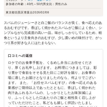
参加者の年齢：
40代～50代
男女比：
男性のみ
東京都目黒区青葉台
2026/02/08
スパムのジューシーさと白ご飯のバランスが良く、食べ応えのあ
るおむすびです。香ばしく焼かれたスパムがご飯によく合い、シ
ンプルながら完成度の高い一品。味がしっかりしているため、軽
食というより主食向きのおむすび。少し濃いめの味付けで、がっ
つり系が好きな人にはたまらない。
口コミへの返信
ロケでのお食事手配を、くるめし弁当にお任せくださ
り、厚くお礼申し上げます。 お料理につきましては、彩
り豊かで食欲をそそる見た目にご好評を賜り、お食事の
場に適したお届けとなりましたのなら、何よりでござい
ます。 また、「お任せスパムむすび」の食べ応えのある
量感がご期待以上であったとともに、香ばしく焼かれた
肉汁あふれるスパムの、しっかりとしたお味加減によ
り、ふっくらとした口あたりのご飯と相性良く召し上が
っていただけたこと、私どもも嬉しく拝読いたしまし