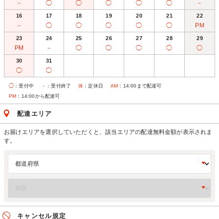
－
◯
◯
◯
◯
◯
－
16
17
18
19
20
21
22
－
◯
◯
◯
◯
◯
PM
23
24
25
26
27
28
29
PM
－
◯
◯
◯
◯
◯
30
31
◯
◯
◯
：受付中
－
：受付終了
休
：定休日
AM
：14:00まで配達可
PM
：14:00から配達可
配達エリア
お届けエリアを選択していただくと、該当エリアの配達無料金額が表示されま
す。
キャンセル規定