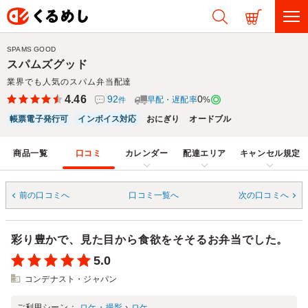
SPAMS GOOD
スパムズグッド
業界でも人気のスパム弁当配達
4.46
92
0
早配・遅配率
%
件
帳票電子発行可
インボイス対応
おにぎり
オードブル
商品一覧
口コミ
カレンダー
配達エリア
キャンセル規定
前の口コミへ
口コミ一覧へ
次の口コミへ
彩り豊かで、見た目から食欲をそそるお弁当でした。
5.0
コンデナスト・ジャパン
ご利用シーン：
ロケ・撮影
›
ロケ