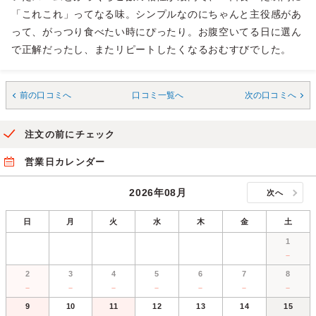
「これこれ」ってなる味。シンプルなのにちゃんと主役感があ
って、がっつり食べたい時にぴったり。お腹空いてる日に選ん
で正解だったし、またリピートしたくなるおむすびでした。
前の口コミへ
口コミ一覧へ
次の口コミへ
注文の前にチェック
営業日カレンダー
2026年08月
次へ
日
月
火
水
木
金
土
1
－
2
3
4
5
6
7
8
－
－
－
－
－
－
－
9
10
11
12
13
14
15