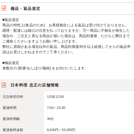
備品・返品規定
■返品規定
商品の特性上(食品のため)、お客様都合による返品は受け付けておりません。
調理・配達には細心の注意を払っておりますが、万一商品に不都合が発生した
場合や、ご注文と異なる商品が届いた場合は、商品到着後、ただちに弊社まで
ご連絡くださいますようお願い申し上げます。
弊社に原因がある場合以外の返品、商品到着後30分以上経過してからの返品申
請はお受けしかねますのでご了承ください。
■備品規定
食数分の [割箸/おしぼり/楊枝] をお付けいたします。
日本料理 忠正の店舗情報
注文締切日時
1日前12:00
配達時間
7:00～23:00
配達時間幅
30分
配達無料金額
8,000円～55,000円