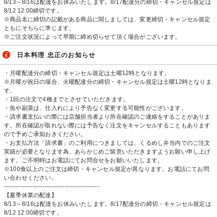
8/13～8/16は配達をお休みいたします。8/17配達分の締切・キャンセル規定は
8/12 12:00締切です。
※商品名に締切の記載がある商品に関しましては、変更締切・キャンセル規定
ともにそちらに準じます。
※ご注文状況によって早期に締め切らせて頂く場合がございます。
日本料理 忠正のお知らせ
・月曜配達分の締切・キャンセル規定は土曜12時となります。
※月曜が祝日の場合、火曜配達分の締切・キャンセル規定は土曜12時となりま
す。
・1回の注文で4種までとさせていただきます。
・魚や副菜は、仕入れにより予告なく変更する可能性がございます。
・請求書支払いの際には店舗担当者より所在確認のご連絡をすることがありま
す。所在確認が取れない際には予告なく注文をキャンセルすることもあります
ので予めご承知おきください。
・お支払方法「請求書」のご利用につきましては、くるめし弁当内でのご注文
実績が必要となります為、あらかじめご留意いただきますようお願い申し上げ
ます。ご不明時はお電話にてお問合せをお願いいたします。
※100食以上のご注文は締切・キャンセル規定が異なります。お電話にてお問
い合わせください。
-----------------------------------------------
【夏季休業の配達】
8/13～8/16は配達をお休みいたします。8/17配達分の締切・キャンセル規定は
8/12 12:00締切です。