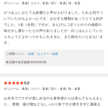
5.0
3.5
5.0
3.5
ボリューム
：
コスパ
：
彩り
：
味
：
ひつまぶしがとても綺麗だと声が上がりました。たれも別でつ
いていたのもよかったです。おかずも種類があってとても好評
でした。1名（女性）ですが、きんぴらごぼうとのりの佃煮の
味が少し濃かったとの声がありましたが、白ごはんにしていた
らちょうどよかったかもしれません。また頼みたいとおもいま
す。
ご利用シーン：
会議・セミナー
›
会議
東京都中央区銀座
2026/05/28
5.0
4.5
5.0
4.0
4.5
ボリューム
：
コスパ
：
彩り
：
味
：
お弁当でウナギが楽しめるのも参加者からは喜んでもらえまし
た。 煮物、揚げ物などもしっかり味ですが濃すぎずに最後ま