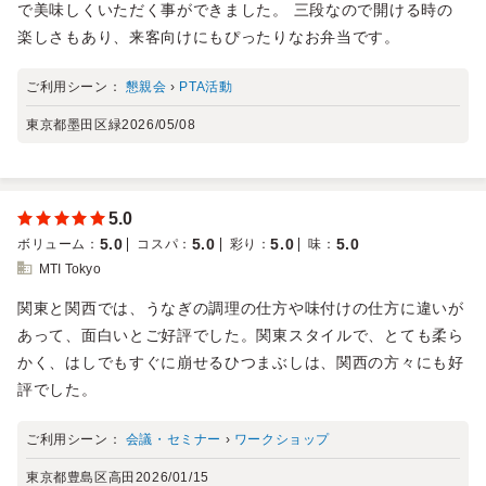
で美味しくいただく事ができました。 三段なので開ける時の
楽しさもあり、来客向けにもぴったりなお弁当です。
ご利用シーン：
懇親会
›
PTA活動
東京都墨田区緑
2026/05/08
5.0
5.0
5.0
5.0
5.0
ボリューム
：
コスパ
：
彩り
：
味
：
MTI Tokyo
関東と関西では、うなぎの調理の仕方や味付けの仕方に違いが
あって、面白いとご好評でした。関東スタイルで、とても柔ら
かく、はしでもすぐに崩せるひつまぶしは、関西の方々にも好
評でした。
ご利用シーン：
会議・セミナー
›
ワークショップ
東京都豊島区高田
2026/01/15