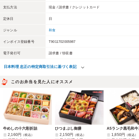
支払方法
現金 / 請求書 / クレジットカード
定休日
日
ジャンル
和食
インボイス登録番号
T9011702005987
電子発行可
請求書 / 領収書
日本料理 忠正の特定商取引法に基づく表記
このお弁当を見た人にオススメ
牛めしの十六彩折詰
ひつまぶし御膳
2,160円
2,150円
1,850円
（税込）
（税込）
（税込）