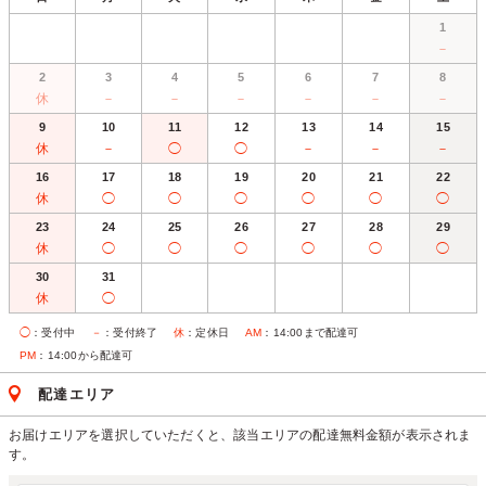
1
－
2
3
4
5
6
7
8
休
－
－
－
－
－
－
9
10
11
12
13
14
15
休
－
◯
◯
－
－
－
16
17
18
19
20
21
22
休
◯
◯
◯
◯
◯
◯
23
24
25
26
27
28
29
休
◯
◯
◯
◯
◯
◯
30
31
休
◯
◯
：受付中
－
：受付終了
休
：定休日
AM
：14:00まで配達可
PM
：14:00から配達可
配達エリア
お届けエリアを選択していただくと、該当エリアの配達無料金額が表示されま
す。