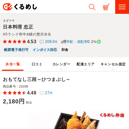
タダマサ
日本料理 忠正
A5ランク和牛&鰻の贅沢弁当
4.53
2063
0.1
早配・遅配率
%
件
帳票電子発行可
インボイス対応
和食
弁当一覧
口コミ
カレンダー
配達エリア
キャンセル規定
おもてなし三段～ひつまぶし～
商品番号：21008
4.48
27
件
2,180円
税込