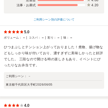
懇親会
4.20
法事・お葬式
ご利用シーン別の評価について
5.0
－
－
－
－
ボリューム
：
コスパ
：
彩り
：
味
：
ひつまぶしとテンション上がっておりました！煮物、揚げ物な
どもしっかり味が付いており、濃すぎずに美味しかったと好評
でした。 三段なので開ける時の楽しさもあり、イベントにぴ
ったりなお弁当です。
ご利用シーン：
－
東京都千代田区大手町
2026/06/05
4.0