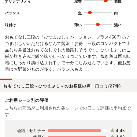
オリジナリティ
定番
個性
バランス
魚
肉
味付け
薄い
濃い
おもてなし三段の「ひつまぶし」バージョン。プラス450円でひ
つまぶしがいただけるなんて贅沢！お得！三段のコンパクトで上
品なお弁当はおもてなしでも大活躍しそうです。ひつまぶしはご
飯が炊き込みご飯で味がしっかりついています。焼き魚は西京味
噌にしっかり漬け込まれ中まで十分にしみ込んでいます。他お惣
菜はお野菜のものが多く、バランスもよし。
おもてなし三段～ひつまぶし～のお客様の声・口コミ(27件)
ご利用シーン別の評価
こちらの商品がご利用された各シーンでの口コミ評価の平均点で
す。
4.45
会議・セミナー
4.88