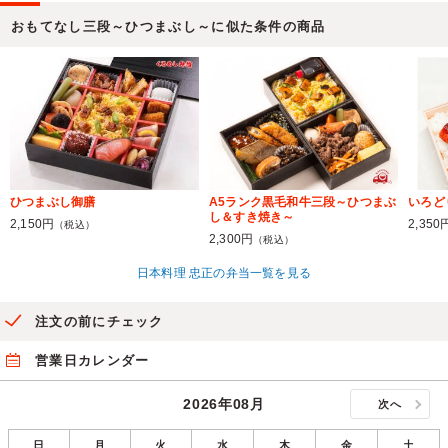
おもてなし三段～ひつまぶし～に似た条件の商品
ひつまぶし御膳
A5ランク黒毛和牛三段～ひつまぶ
いろど
し＆すき焼き～
2,150円
2,350
（税込）
2,300円
（税込）
日本料理 忠正の弁当一覧を見る
注文の前にチェック
営業日カレンダー
2026年08月
次へ
日
月
火
水
木
金
土