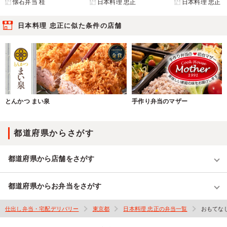
懐石弁当 桂
日本料理 忠正
日本料理 忠正
日本料理 忠正に似た条件の店舗
とんかつ まい泉
手作り弁当のマザー
都道府県からさがす
都道府県から店舗をさがす
都道府県からお弁当をさがす
仕出し弁当・宅配デリバリー
東京都
日本料理 忠正の弁当一覧
おもてな