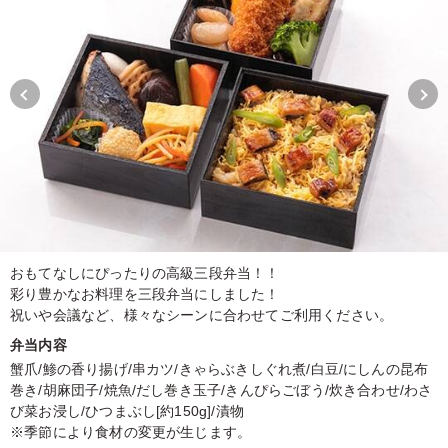
おもてなしにぴったりの高級三段弁当！！
彩り豊かなお料理を三段弁当にしました！
祝いや会議など、様々なシーンに合わせてご利用ください。
弁当内容
蟹爪/鯵の香り揚げ/串カツ/きゃらぶきしぐれ煮/白豆/にしんの昆布
巻き/胡麻団子/焼魚/だし巻き玉子/きんぴらごぼう/炊き合わせ/わさ
び菜お浸し/ひつまぶし[約150g]/漬物
※季節により食材の変更が生じます。