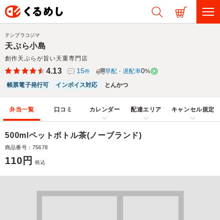
テンプラコジマ
天ぷら小島
創作天ぷらが旨い天重専門店
4.13
15
0
早配・遅配率
%
件
帳票電子発行可
インボイス対応
とんかつ
弁当一覧
口コミ
カレンダー
配達エリア
キャンセル規定
500mlペットボトル茶(ノーブランド)
商品番号：75678
110円
税込