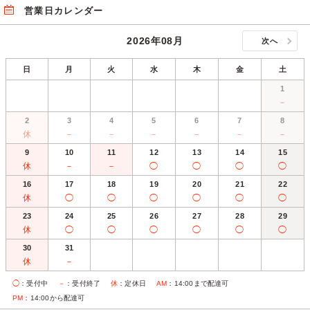
営業日カレンダー
2026年08月
次へ
日
月
火
水
木
金
土
1
－
2
3
4
5
6
7
8
休
－
－
－
－
－
－
9
10
11
12
13
14
15
休
－
－
◯
◯
◯
◯
16
17
18
19
20
21
22
休
◯
◯
◯
◯
◯
◯
23
24
25
26
27
28
29
休
◯
◯
◯
◯
◯
◯
30
31
休
－
◯
：受付中
－
：受付終了
休
：定休日
AM
：14:00まで配達可
PM
：14:00から配達可