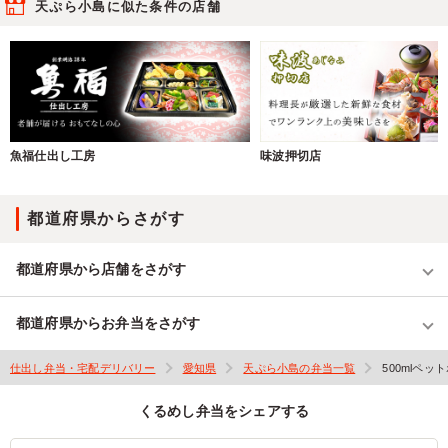
天ぷら小島に似た条件の店舗
魚福仕出し工房
味波押切店
都道府県からさがす
都道府県から店舗をさがす
都道府県からお弁当をさがす
仕出し弁当・宅配デリバリー
愛知県
天ぷら小島の弁当一覧
500mlペッ
くるめし弁当をシェアする