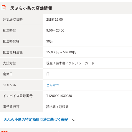
天ぷら小島の店舗情報
注文締切日時
2日前18:00
配達時間
9:00～23:00
配達時間幅
30分
配達無料金額
15,000円～56,000円
支払方法
現金 / 請求書 / クレジットカード
定休日
日
ジャンル
とんかつ
インボイス登録番号
T1200001030280
電子発行可
請求書 / 領収書
天ぷら小島の特定商取引法に基づく表記