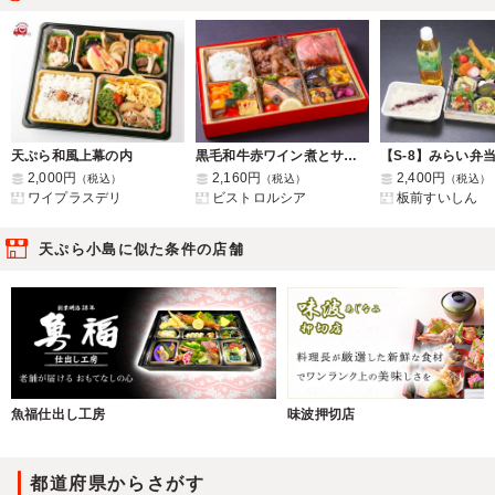
天ぷら和風上幕の内
黒毛和牛赤ワイン煮とサーモンのムニエル
2,000円
2,160円
2,400円
（税込）
（税込）
（税込）
ワイプラスデリ
ビストロルシア
板前すいしん
天ぷら小島に似た条件の店舗
魚福仕出し工房
味波押切店
都道府県からさがす