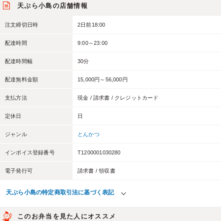
天ぷら小島の店舗情報
注文締切日時
2日前18:00
配達時間
9:00～23:00
配達時間幅
30分
配達無料金額
15,000円～56,000円
支払方法
現金 / 請求書 / クレジットカード
定休日
日
ジャンル
とんかつ
インボイス登録番号
T1200001030280
電子発行可
請求書 / 領収書
天ぷら小島の特定商取引法に基づく表記
このお弁当を見た人にオススメ