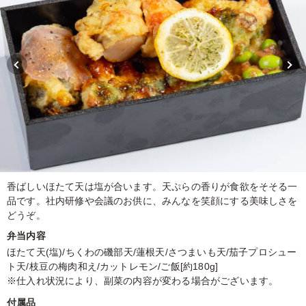
香ばしいほたて天は塩が合います。天ぷらの香りが食欲をそそる一
品です。社内研修や会議のお供に、みんなを笑顔にする美味しさを
どうぞ。
弁当内容
ほたて天(塩)/ちくわの磯部天/蓮根天/さつまいも天/茄子プロシュー
ト天/枝豆の梅肉和え/カットレモン/ご飯[約180g]
※仕入れ状況により、副菜の内容が変わる場合がございます。
付属品