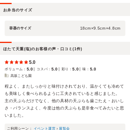
お弁当のサイズ
18cm×9.5cm×4.8cm
容器のサイズ
ほたて天重(塩)のお客様の声・口コミ(1件)
5.0
5.0
5.0
5.0
5.0
ボリューム
：
コスパ
：
彩り
：
味
：
高坂こども園
程よく、またしっかりと味付けされており、温かくても冷めて
も美味しく食べられるように工夫されていると感じました。
主の天ぷらだけでなく、他の具材の天ぷらも歯ごたえ・おいし
さ・バランスよく、今度は他の天ぷらも是非食べてみたいと思
いました。
ご利用シーン：
イベント運営
›
展覧会