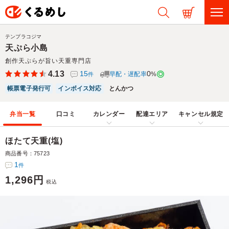
テンプラコジマ
天ぷら小島
創作天ぷらが旨い天重専門店
4.13
15
0
早配・遅配率
%
件
帳票電子発行可
インボイス対応
とんかつ
弁当一覧
口コミ
カレンダー
配達エリア
キャンセル規定
ほたて天重(塩)
商品番号：75723
1
件
1,296円
税込