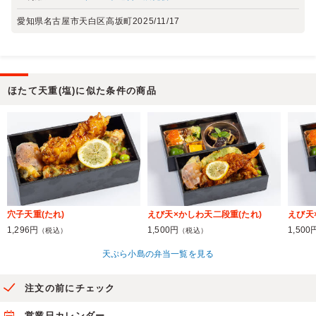
愛知県名古屋市天白区高坂町
2025/11/17
ほたて天重(塩)に似た条件の商品
穴子天重(たれ)
えび天×かしわ天二段重(たれ)
えび天
1,296円
1,500円
1,500
（税込）
（税込）
天ぷら小島の弁当一覧を見る
注文の前にチェック
営業日カレンダー