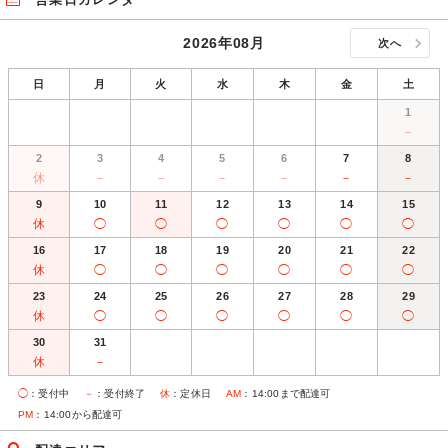
2026年08月
次へ
日
月
火
水
木
金
土
1
－
2
3
4
5
6
7
8
休
－
－
－
－
－
－
9
10
11
12
13
14
15
休
◯
◯
◯
◯
◯
◯
16
17
18
19
20
21
22
休
◯
◯
◯
◯
◯
◯
23
24
25
26
27
28
29
休
◯
◯
◯
◯
◯
◯
30
31
休
－
◯
：受付中
－
：受付終了
休
：定休日
AM
：14:00まで配達可
PM
：14:00から配達可