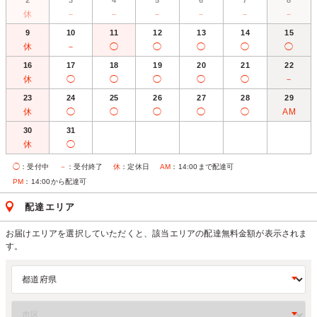
2
3
4
5
6
7
8
休
－
－
－
－
－
－
9
10
11
12
13
14
15
休
－
◯
◯
◯
◯
◯
16
17
18
19
20
21
22
休
◯
◯
◯
◯
◯
－
23
24
25
26
27
28
29
休
◯
◯
◯
◯
◯
AM
30
31
休
◯
◯
：受付中
－
：受付終了
休
：定休日
AM
：14:00まで配達可
PM
：14:00から配達可
配達エリア
お届けエリアを選択していただくと、該当エリアの配達無料金額が表示されま
す。