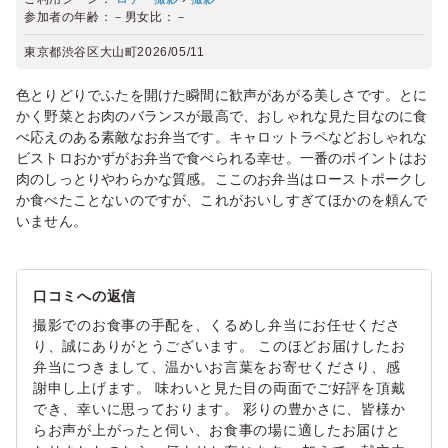
参加者の年齢：
－
男女比：
－
東京都渋谷区大山町
2026/05/11
色とりどりでふたを開けた瞬間に歓声があがる美しさです。とに
かく野菜とお肉のバランスが最高で、おしゃれな見た目なのに食
べ応えのある素敵なお弁当です。キャロットラペなどおしゃれな
ビストロおかずがお弁当で食べられる幸せ。一番のポイントはお
肉のしっとりやわらかな質感。ここのお弁当はローストポークし
か食べたことないのですが、これがおいしすぎてほかのを頼んで
いません。
口コミへの返信
撮影でのお食事の手配を、くるめし弁当にお任せくださ
り、誠にありがとうございます。 このほどお届けしたお
弁当につきまして、温かいお言葉をお寄せくださり、感
謝申し上げます。 味わいと見た目の両面でご好評を頂戴
でき、幸いに思っております。 彩りの豊かさに、皆様か
らお声が上がったと伺い、お食事の場に適したお届けと