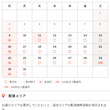
日
月
火
水
木
金
土
1
－
2
3
4
5
6
7
8
休
－
－
－
－
－
－
9
10
11
12
13
14
15
休
－
◯
◯
◯
◯
◯
16
17
18
19
20
21
22
休
◯
◯
◯
◯
◯
－
23
24
25
26
27
28
29
休
◯
◯
◯
◯
◯
AM
30
31
休
◯
◯
：受付中
－
：受付終了
休
：定休日
AM
：14:00まで配達可
PM
：14:00から配達可
配達エリア
お届けエリアを選択していただくと、該当エリアの配達無料金額が表示されま
す。