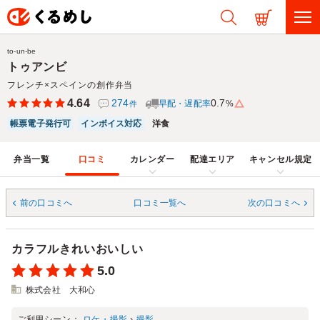
to-un-be
トゥアンビ
フレンチ×スペインの創作弁当
4.64
274
0.7
早配・遅配率
%
件
帳票電子発行可
インボイス対応
洋食
弁当一覧
口コミ
カレンダー
配達エリア
キャンセル規定
前の口コミへ
口コミ一覧へ
次の口コミへ
カラフルきれいおいしい
5.0
株式会社 大和心
ご利用シーン：
ロケ・撮影
›
撮影