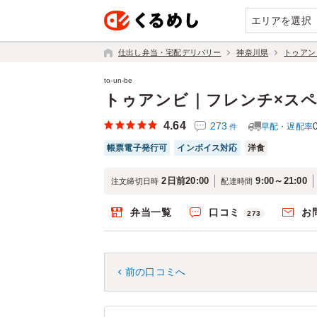
エリアを選択
仕出し弁当・宅配デリバリー
神奈川県
トゥアン
to-un-be
トゥアンビ｜フレンチ×ス
4.64
273
早配・遅配率
件
帳票電子発行可
インボイス対応
洋食
2日前20:00
9:00～21:00
注文締切日時
配達時間
弁当一覧
口コミ
お
273
前の口コミへ