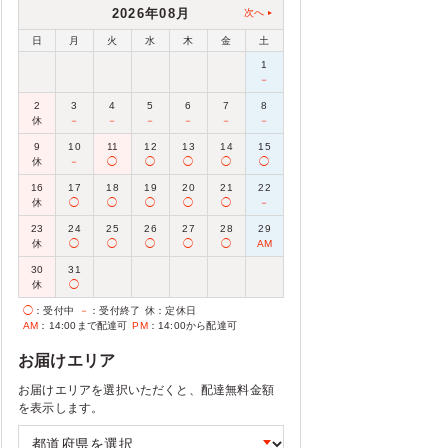
2026年08月
次へ
日
月
火
水
木
金
土
1
－
2
3
4
5
6
7
8
休
－
－
－
－
－
－
9
10
11
12
13
14
15
休
－
◯
◯
◯
◯
◯
16
17
18
19
20
21
22
休
◯
◯
◯
◯
◯
－
23
24
25
26
27
28
29
休
◯
◯
◯
◯
◯
AM
30
31
休
◯
◯
：受付中
－
：受付終了
休
：定休日
AM
：14:00まで配達可
PM
：14:00から配達可
お届けエリア
お届けエリアを選択いただくと、配達無料金額
を表示します。