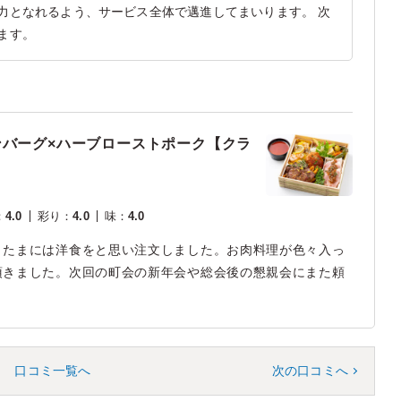
力となれるよう、サービス全体で邁進してまいります。 次
ます。
ンバーグ×ハーブローストポーク【クラ
：
4.0
彩り
：
4.0
味
：
4.0
、たまには洋食をと思い注文しました。お肉料理が色々入っ
頂きました。次回の町会の新年会や総会後の懇親会にまた頼
口コミ一覧へ
次の口コミへ