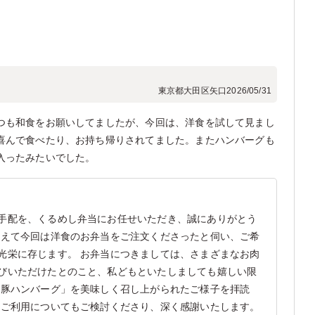
東京都大田区矢口
2026/05/31
つも和食をお願いしてましたが、今回は、洋食を試して見まし
喜んで食べたり、お持ち帰りされてました。またハンバーグも
入ったみたいでした。
手配を、くるめし弁当にお任せいただき、誠にありがとう
変えて今回は洋食のお弁当をご注文くださったと伺い、ご希
光栄に存じます。 お弁当につきましては、さまざまなお肉
びいただけたとのこと、私どもといたしましても嬉しい限
コ豚ハンバーグ」を美味しく召し上がられたご様子を拝読
のご利用についてもご検討くださり、深く感謝いたします。