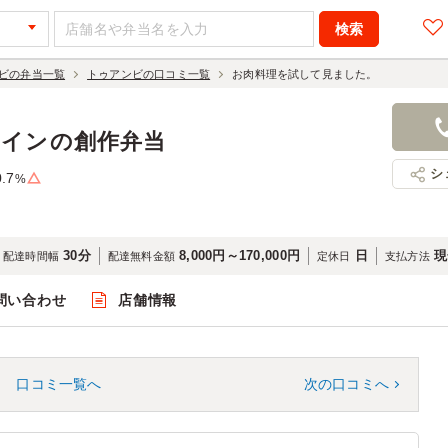
ビの弁当一覧
トゥアンビの口コミ一覧
お肉料理を試して見ました。
ペインの創作弁当
シ
0.7
%
30分
8,000円～170,000円
日
現
配達時間幅
配達無料金額
定休日
支払方法
問い合わせ
店舗情報
口コミ一覧へ
次の口コミへ