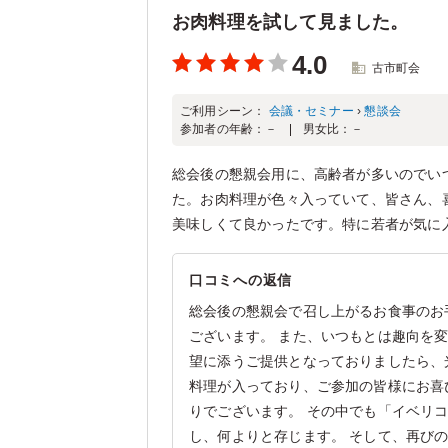
お肉料理を試して見ました。
4.0
古市町会
ご利用シーン：
会議・セミナー
›
懇談会
参加者の年齢：
－
男女比：
－
総会後の懇親会用に、高齢者が多いのでい
た。お肉料理が色々入っていて、皆さん、
美味しくて良かったです。特に若者が気に
口コミへの返信
総会後の懇親会で召し上がるお食事のお
ございます。 また、いつもとは趣向を
望に添うご提供となっておりましたら、
料理が入っており、ご参加の皆様にお喜
りでございます。 その中でも「イベリ
し、何よりと存じます。 そして、再び