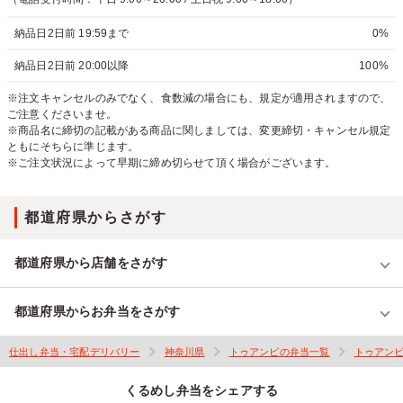
納品日2日前 19:59まで
0%
納品日2日前 20:00以降
100%
※注文キャンセルのみでなく、食数減の場合にも、規定が適用されますので、
ご注意くださいませ。
※商品名に締切の記載がある商品に関しましては、変更締切・キャンセル規定
ともにそちらに準じます。
※ご注文状況によって早期に締め切らせて頂く場合がございます。
都道府県からさがす
都道府県から店舗をさがす
都道府県からお弁当をさがす
仕出し弁当・宅配デリバリー
神奈川県
トゥアンビの弁当一覧
トゥアン
くるめし弁当をシェアする