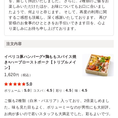
を、嬉しく拝読いたしました。 さらに、2種類のご飯をお
楽しみいただけたほか、お味についてもお口に合いまし
たようで、何よりと存じます。 そして、再度の利用に関
するご感想も頂戴し、深く感謝いたしております。 再び
皆様のお食事のひとときをお手伝いできます日を、心よ
り楽しみにお待ち申し上げております。
注文内容
イベリコ豚ハンバーグ×鶏ももスパイス焼
き×ハーブローストポーク【トリプルメイ
ン】
1,620
円（税込）
5.0
5.0
4.5
4.5
4.5
ボリューム
：
コスパ
：
彩り
：
味
：
ご飯も2種類（白米・パエリア）入っており、2倍楽しめまし
た。味も見た目もよく、ボリューミーなのが男性にも大好評。
お肉が多いので若いスタッフも大満足でした。彩もよいでづ。