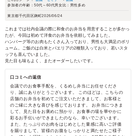
参加者の年齢：
50代～60代
男女比：
男性多め
東京都千代田区麹町
2026/06/24
これまでは社内会議の際に和食のお弁当を用意することが多かっ
たが、今回は初めて洋食のお弁当を依頼してみました。
ハンバーグ等のお肉もたくさん入っており、男性も大満足のボリ
ューム。ご飯のは白米とパエリアの2種類入っており、若いスタ
ッフも喜んでいました。
見た目も味もよく、またオーダーしたいです。
口コミへの返信
会議でのお食事手配を、くるめし弁当にお任せくださ
り、誠にありがとうございます。 このほどは、こちらの
店舗のお弁当を初めてご注文いただきまして、お客様と
のご縁に大きな喜びを感じております。 お弁当につきま
して、見た目をお褒めに預かり、お食事の場を華やかに
彩るお手伝いができましたのなら、幸いでございます。
また、たっぷりのお肉をはじめとした量感に高いご評価
を賜りまして、皆様のお腹をしっかりと満たせたご様子