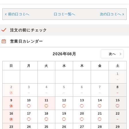
前の口コミへ
口コミ一覧へ
次の口コミへ
注文の前にチェック
営業日カレンダー
2026年08月
次へ
日
月
火
水
木
金
土
1
－
2
3
4
5
6
7
8
休
－
－
－
－
－
－
9
10
11
12
13
14
15
休
◯
◯
◯
◯
◯
◯
16
17
18
19
20
21
22
休
◯
◯
◯
◯
◯
－
23
24
25
26
27
28
29