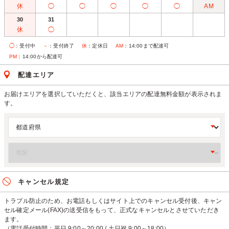
休
◯
◯
◯
◯
◯
AM
30
31
休
◯
◯
：受付中
－
：受付終了
休
：定休日
AM
：14:00まで配達可
PM
：14:00から配達可
配達エリア
お届けエリアを選択していただくと、該当エリアの配達無料金額が表示されま
す。
キャンセル規定
トラブル防止のため、お電話もしくはサイト上でのキャンセル受付後、キャン
セル確定メール(FAX)の送受信をもって、正式なキャンセルとさせていただき
ます。
（電話受付時間：平日 9:00～20:00 / 土日祝 9:00～18:00）