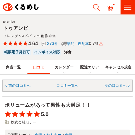
to-un-be
トゥアンビ
フレンチ×スペインの創作弁当
4.64
273
0.7
早配・遅配率
%
件
帳票電子発行可
インボイス対応
洋食
弁当一覧
口コミ
カレンダー
配達エリア
キャンセル規定
前の口コミへ
口コミ一覧へ
次の口コミへ
ボリュームがあって男性も大満足！！
5.0
株式会社セナー
ご利用シーン：
会議・セミナー
›
会議