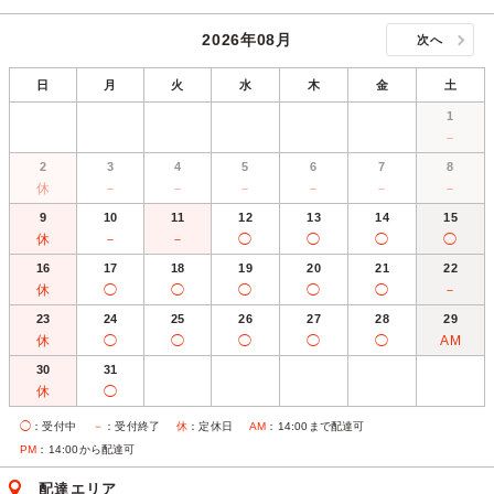
2026年08月
次へ
日
月
火
水
木
金
土
1
－
2
3
4
5
6
7
8
休
－
－
－
－
－
－
9
10
11
12
13
14
15
休
－
－
◯
◯
◯
◯
16
17
18
19
20
21
22
休
◯
◯
◯
◯
◯
－
23
24
25
26
27
28
29
休
◯
◯
◯
◯
◯
AM
30
31
休
◯
◯
：受付中
－
：受付終了
休
：定休日
AM
：14:00まで配達可
PM
：14:00から配達可
配達エリア