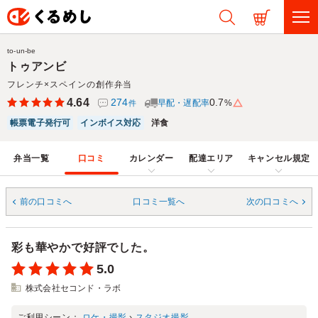
to-un-be
トゥアンビ
フレンチ×スペインの創作弁当
4.64
274
0.7
早配・遅配率
%
件
帳票電子発行可
インボイス対応
洋食
弁当一覧
口コミ
カレンダー
配達エリア
キャンセル規定
前の口コミへ
口コミ一覧へ
次の口コミへ
彩も華やかで好評でした。
5.0
株式会社セコンド・ラボ
ご利用シーン：
ロケ・撮影
›
スタジオ撮影