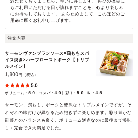
満たせておりましたら、幸いに存じます。 再びの機会に
もご利用いただける日が訪れますことを、心より楽しみ
にお待ちしております。 あらためまして、このほどのご
用命に厚くお礼申し上げます。
注文内容
サーモンヴァンブランソース×鶏ももスパ
イス焼き×ハーブローストポーク【トリプ
ルメイン】
1,800
円（税込）
5.0
5.0
4.0
5.0
4.5
ボリューム
：
コスパ
：
彩り
：
味
：
サーモン、鶏もも、ポークと贅沢なトリプルメインですが、そ
れぞれの味付けが異なるため飽きずに楽しめます。彩り豊かな
副菜とのバランスも良く、ボリューム満点なのに最後まで美味
しく完食でき大満足でした。