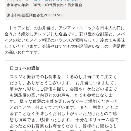
参加者の年齢：
30代～40代
男女比：
男女混合
東京都杉並区阿佐谷北
2026/07/03
「トゥアンビ」のお弁当は、アジアンエスニックを日本人の口に
合うよう絶妙にアレンジした逸品です。彩り豊かな副菜と、スパ
イスの効いたメイン料理のバランスが素晴らしく、冷めても美味
しくいただけます。会議やロケでも大好評間違いなしの、満足度
の高いお弁当です。
口コミへの返信
スタジオ撮影でのお食事を、くるめし弁当にてご注文く
ださり、ありがとうございます。 お弁当につきまして、
華やかな彩りにご評価を賜り、会議やロケなどの場面で
も満足度の高い内容とのお声も、とても参考になりま
す。 様々な種類の主菜を楽しみながらご堪能くださった
とのことで、何よりでございます。 また、副菜とともに
余すことなく美味しくお召し上がりいただけたとのご感
想も頂戴でき、感謝いたします。 十分なボリューム感で
あったとのお言葉もお寄せくださり、皆様のお腹も心も