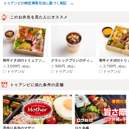
トゥアンビの特定商取引法に基づく表記
このお弁当を見た人にオススメ
和牛イチボのトリュフソース×真鯛のペルシャード×イベリコ豚のロースト～鰻いくら蟹洋風ちらし～【クラシックプリンティラミス仕立て】
クラシックプリンのティラミス仕立て
3,500円
500円
2,700円
（税込）
（税込）
（税込）
トゥアンビ
トゥアンビ
トゥアンビ
トゥアンビに似た条件の店舗
手作り弁当のマザー
ロケ弁魂