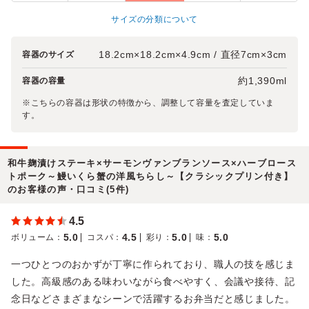
サイズの分類について
18.2cm×18.2cm×4.9cm / 直径7cm×3cm
容器のサイズ
約1,390ml
容器の容量
※こちらの容器は形状の特徴から、調整して容量を査定していま
す。
和牛麹漬けステーキ×サーモンヴァンブランソース×ハーブロース
トポーク～鰻いくら蟹の洋風ちらし～【クラシックプリン付き】
のお客様の声・口コミ(5件)
4.5
5.0
4.5
5.0
5.0
ボリューム
：
コスパ
：
彩り
：
味
：
一つひとつのおかずが丁寧に作られており、職人の技を感じま
した。高級感のある味わいながら食べやすく、会議や接待、記
念日などさまざまなシーンで活躍するお弁当だと感じました。