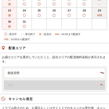
休
◯
◯
◯
◯
◯
－
23
24
25
26
27
28
29
休
◯
◯
◯
◯
◯
AM
30
31
休
◯
◯
：受付中
－
：受付終了
休
：定休日
AM
：14:00まで配達可
PM
：14:00から配達可
配達エリア
お届けエリアを選択していただくと、該当エリアの配達無料金額が表示されま
す。
キャンセル規定
トラブル防止のため、お電話もしくはサイト上でのキャンセル受付後、キャン