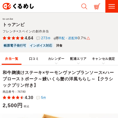
to-un-be
トゥアンビ
フレンチ×スペインの創作弁当
4.64
273
0.7
早配・遅配率
%
件
帳票電子発行可
インボイス対応
洋食
弁当一覧
口コミ
カレンダー
配達エリア
キャンセル規定
和牛麹漬けステーキ×サーモンヴァンブランソース×ハー
ブローストポーク～鰻いくら蟹の洋風ちらし～【クラシ
ックプリン付き】
商品番号：76780
4.30
5
件
2,500円
税込