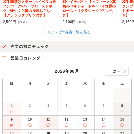
和牛麹漬けステーキ×イベリコ豚
和牛イチボのトリュフソース×真
和牛麹
ハンバーグ×ハーブローストポー
鯛のペルシャード×イベリコ豚の
ァンブ
ク～鰻いくら蟹の洋風ちらし～
ロースト【クラシックプリン付
トポー
【クラシックプリン付き】
き】
き】
2,500円
2,700円
2,160
（税込）
（税込）
トゥアンビの弁当一覧を見る
注文の前にチェック
営業日カレンダー
2026年08月
次へ
日
月
火
水
木
金
土
1
－
2
3
4
5
6
7
8
休
－
－
－
－
－
－
9
10
11
12
13
14
15
休
◯
◯
◯
◯
◯
◯
16
17
18
19
20
21
22