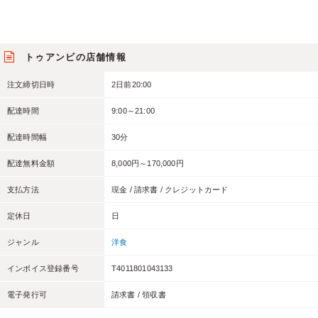
トゥアンビの店舗情報
注文締切日時
2日前20:00
配達時間
9:00～21:00
配達時間幅
30分
配達無料金額
8,000円～170,000円
支払方法
現金 / 請求書 / クレジットカード
定休日
日
ジャンル
洋食
インボイス登録番号
T4011801043133
電子発行可
請求書 / 領収書