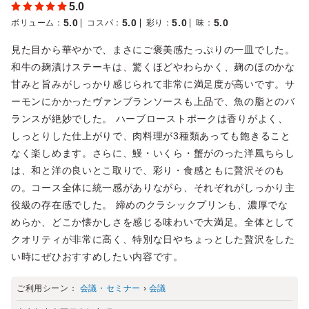
5.0
5.0
5.0
5.0
5.0
ボリューム
：
コスパ
：
彩り
：
味
：
見た目から華やかで、まさにご褒美感たっぷりの一皿でした。
和牛の麹漬けステーキは、驚くほどやわらかく、麹のほのかな
甘みと旨みがしっかり感じられて非常に満足度が高いです。サ
ーモンにかかったヴァンブランソースも上品で、魚の脂とのバ
ランスが絶妙でした。 ハーブローストポークは香りがよく、
しっとりした仕上がりで、肉料理が3種類あっても飽きること
なく楽しめます。さらに、鰻・いくら・蟹がのった洋風ちらし
は、和と洋の良いとこ取りで、彩り・食感ともに贅沢そのも
の。コース全体に統一感がありながら、それぞれがしっかり主
役級の存在感でした。 締めのクラシックプリンも、濃厚でな
めらか、どこか懐かしさを感じる味わいで大満足。全体として
クオリティが非常に高く、特別な日やちょっとした贅沢をした
い時にぜひおすすめしたい内容です。
ご利用シーン：
会議・セミナー
›
会議