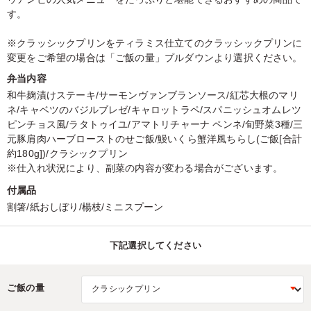
す。
※クラッシックプリンをティラミス仕立てのクラッシックプリンに
変更をご希望の場合は「ご飯の量」プルダウンより選択ください。
弁当内容
和牛麹漬けステーキ/サーモンヴァンブランソース/紅芯大根のマリ
ネ/キャベツのバジルブレゼ/キャロットラペ/スパニッシュオムレツ
ピンチョス風/ラタトゥイユ/アマトリチャーナ ペンネ/旬野菜3種/三
元豚肩肉ハーブローストのせご飯/鰻いくら蟹洋風ちらし(ご飯[合計
約180g])/クラシックプリン
※仕入れ状況により、副菜の内容が変わる場合がございます。
付属品
割箸/紙おしぼり/楊枝/ミニスプーン
下記選択してください
ご飯の量