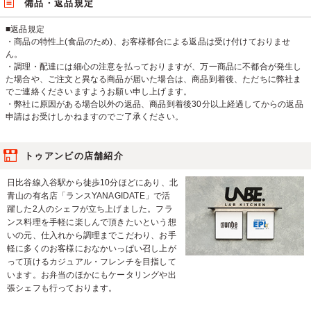
備品・返品規定
■返品規定
・商品の特性上(食品のため)、お客様都合による返品は受け付けておりませ
ん。
・調理・配達には細心の注意を払っておりますが、万一商品に不都合が発生し
た場合や、ご注文と異なる商品が届いた場合は、商品到着後、ただちに弊社ま
でご連絡くださいますようお願い申し上げます。
・弊社に原因がある場合以外の返品、商品到着後30分以上経過してからの返品
申請はお受けしかねますのでご了承ください。
トゥアンビの店舗紹介
日比谷線入谷駅から徒歩10分ほどにあり、北
青山の有名店「ランスYANAGIDATE」で活
躍した2人のシェフが立ち上げました。フラ
ンス料理を手軽に楽しんで頂きたいという想
いの元、仕入れから調理までこだわり、お手
軽に多くのお客様におなかいっぱい召し上が
って頂けるカジュアル・フレンチを目指して
います。お弁当のほかにもケータリングや出
張シェフも行っております。