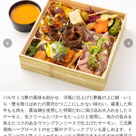
バルサミコ酢の風味を効かせ、洋風に仕上げた酢飯の上に鰻・いく
ら・蟹を散りばめたの贅沢かつここにしかない味わい。厳選した和
牛もも肉を、醤油麹を使用した特製だれに漬け込み火入れをしたス
テーキと、生クリームとバターをたっぷりと使用し、魚介の旨みを
加えたコクのあるヴァンブランソースで仕上げたサーモン。三元豚
肩肉ハーブローストのせご飯やクラシックプリンも楽しめます。ト
ゥアンビの人気メニューをたっぷりと堪能できるおすすめの商品で