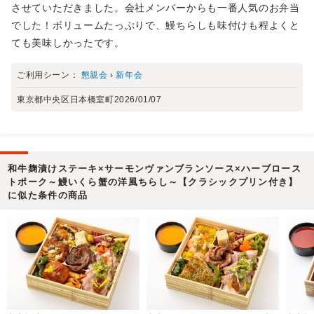
させていただきました。会社メンバーからも一番人気のお弁当
でした！ボリュームたっぷりで、鰻ちらしも味付けも程よくと
ても美味しかったです。
ご利用シーン：
懇親会
›
新年会
東京都中央区日本橋室町
2026/01/07
和牛麹漬けステーキ×サーモンヴァンブランソース×ハーブロース
トポーク～鰻いくら蟹の洋風ちらし～【クラシックプリン付き】
に似た条件の商品