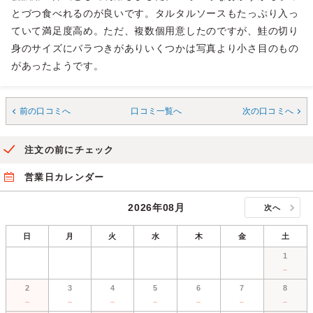
とづつ食べれるのが良いです。タルタルソースもたっぷり入っ
ていて満足度高め。ただ、複数個用意したのですが、鮭の切り
身のサイズにバラつきがありいくつかは写真より小さ目のもの
があったようです。
前の口コミへ
口コミ一覧へ
次の口コミへ
注文の前にチェック
営業日カレンダー
2026年08月
次へ
日
月
火
水
木
金
土
1
－
2
3
4
5
6
7
8
－
－
－
－
－
－
－