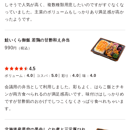
しそうで人気が高く、複数種類用意したいのですがすぐなくな
っていました。主菜のボリュームもしっかりあり満足感が高か
ったようです。
鮭いくら御飯 若鶏の甘酢和え弁当
990
円（税込）
4.5
4.0
5.0
4.0
4.0
ボリューム
：
コスパ
：
彩り
：
味
：
会議用の弁当として利用しました。彩もよく、はらこ飯とチキ
ンが両方食べられるのが満足感高いです。味付けはしっかりめ
ですが甘酢餡のおかげでしつこくなくさっぱり食べれちゃいま
す。
北海道産星空の黒牛しぐれ煮と三元豚ひれ