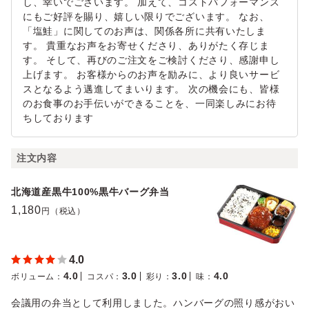
し、幸いでございます。 加えて、コストパフォーマンス
にもご好評を賜り、嬉しい限りでございます。 なお、
「塩鮭」に関してのお声は、関係各所に共有いたしま
す。 貴重なお声をお寄せくださり、ありがたく存じま
す。 そして、再びのご注文をご検討くださり、感謝申し
上げます。 お客様からのお声を励みに、より良いサービ
スとなるよう邁進してまいります。 次の機会にも、皆様
のお食事のお手伝いができることを、一同楽しみにお待
ちしております
注文内容
北海道産黒牛100%黒牛バーグ弁当
1,180
円（税込）
4.0
4.0
3.0
3.0
4.0
ボリューム
：
コスパ
：
彩り
：
味
：
会議用の弁当として利用しました。ハンバーグの照り感がおい