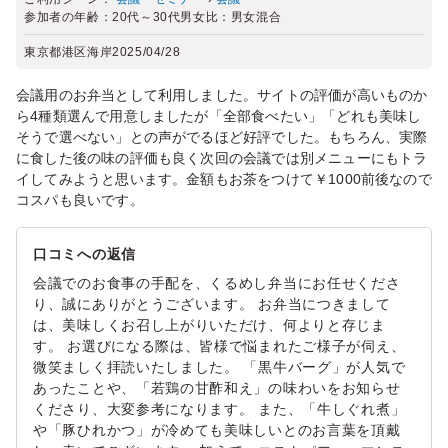
参加者の年齢：
20代～30代
男女比：
男女混合
東京都港区海岸
2025/04/28
会議用のお弁当として利用しました。サイトの評価が高いものか
ら4種類選んで用意しましたが「全部食べたい」「どれも美味し
そうで選べない」との声がでるほど好評でした。もちろん、実際
に食した後の味の評価も良く次回の会議では別メニューにもトラ
イしてみようと思います。金額もお茶をつけて￥1000前後なので
コスパも良いです。
口コミへの返信
会議でのお食事の手配を、くるめし弁当にお任せくださ
り、誠にありがとうございます。 お弁当につきまして
は、美味しくお召し上がりいただけ、何よりと存じま
す。 お選びになる際は、皆様で悩まれたご様子が伺え、
微笑ましく拝読いたしました。 「黒牛バーグ」が人気で
あったことや、「若鶏の甘酢和え」の味わいをお知らせ
くださり、大変参考になります。 また、「牛しぐれ煮」
や「豚ひれかつ」が冷めても美味しいとのお言葉を頂戴