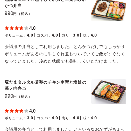
かつ弁当
990
円（税込）
4.0
4.0
4.0
3.0
4.0
ボリューム
：
コスパ
：
彩り
：
味
：
会議用の弁当として利用しました。とんかつだけでもしっかり
ボリュームがあるのに牛しぐれ煮もついていてご飯がすぐなく
なっていました。冷めた状態でも美味しくいただけました。
塚だまタルタル若鶏のチキン南蛮と塩鮭の
幕ノ内弁当
990
円（税込）
4.0
3.0
4.0
4.0
4.0
ボリューム
：
コスパ
：
彩り
：
味
：
会議用の弁当として利用しました。いろいろなおかずがちょっ