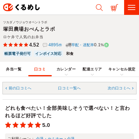
ツカダノウジョウオベントラボ
塚田農場おべんとラボ
ロケ弁で人気のお弁当
4.52
4895
0.1
早配・遅配率
%
件
帳票電子発行可
インボイス対応
和食
弁当一覧
口コミ
カレンダー
配達エリア
キャンセル規定
前の口コミへ
口コミ一覧へ
次の口コミへ
どれも食べたい！全部美味しそうで選べない！と言わ
れるほど好評でした
5.0
ご利用シーン：
会議・セミナー
›
会議