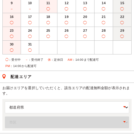
9
10
11
12
13
14
15
－
－
◯
◯
◯
◯
◯
16
17
18
19
20
21
22
◯
◯
◯
◯
◯
◯
◯
23
24
25
26
27
28
29
◯
◯
◯
◯
◯
◯
◯
30
31
◯
◯
◯
：受付中
－
：受付終了
休
：定休日
AM
：14:00まで配達可
PM
：14:00から配達可
配達エリア
お届けエリアを選択していただくと、該当エリアの配達無料金額が表示されま
す。